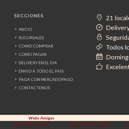
SECCIONES
21 local
Delivery
INICIO
Segurida
SUCURSALES
Todos l
COMO COMPRAR
COMO PAGAR
Domingo
DELIVERY EN EL DIA
Excelent
ENVIO A TODO EL PAIS
PAGA CON MERCADOPAGO
CONTACTENOS
Webs Amigas
Sexshop En Sarandi
Sexshop En San Justo
S