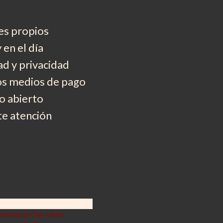
es propios
 en el día
d y privacidad
os medios de pago
 abierto
e atención
exshop En San Isidro