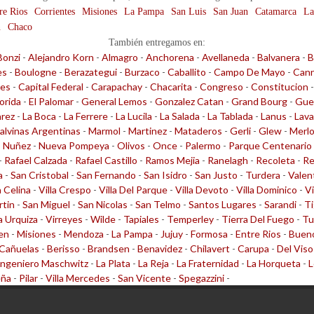
re Rios
Corrientes
Misiones
La Pampa
San Luis
San Juan
Catamarca
La
n
Chaco
También entregamos en:
Bonzi
-
Alejandro Korn
-
Almagro
-
Anchorena
-
Avellaneda
-
Balvanera
-
B
es
-
Boulogne
-
Berazategui
-
Burzaco
-
Caballito
-
Campo De Mayo
-
Cann
les
-
Capital Federal
-
Carapachay
-
Chacarita
-
Congreso
-
Constitucion
lorida
-
El Palomar
-
General Lemos
-
Gonzalez Catan
-
Grand Bourg
-
Gue
arez
-
La Boca
-
La Ferrere
-
La Lucila
-
La Salada
-
La Tablada
-
Lanus
-
Lava
alvinas Argentinas
-
Marmol
-
Martinez
-
Mataderos
-
Gerli
-
Glew
-
Merl
-
Nuñez
-
Nueva Pompeya
-
Olivos
-
Once
-
Palermo
-
Parque Centenario
-
Rafael Calzada
-
Rafael Castillo
-
Ramos Mejia
-
Ranelagh
-
Recoleta
-
Re
a
-
San Cristobal
-
San Fernando
-
San Isidro
-
San Justo
-
Turdera
-
Valen
a Celina
-
Villa Crespo
-
Villa Del Parque
-
Villa Devoto
-
Villa Dominico
-
Vi
rtin
-
San Miguel
-
San Nicolas
-
San Telmo
-
Santos Lugares
-
Sarandi
-
Ti
la Urquiza
-
Virreyes
-
Wilde
-
Tapiales
-
Temperley
-
Tierra Del Fuego
-
Tu
en
-
Misiones
-
Mendoza
-
La Pampa
-
Jujuy
-
Formosa
-
Entre Rios
-
Bueno
Cañuelas
-
Berisso
-
Brandsen
-
Benavidez
-
Chilavert
-
Carupa
-
Del Viso
Ingeniero Maschwitz
-
La Plata
-
La Reja
-
La Fraternidad
-
La Horqueta
-
L
eña
-
Pilar
-
Villa Mercedes
-
San Vicente
-
Spegazzini
-