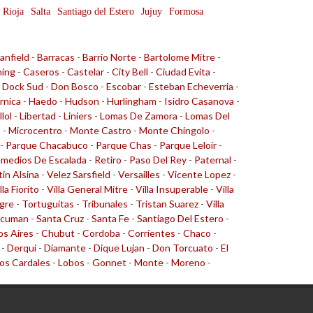
 Rioja
Salta
Santiago del Estero
Jujuy
Formosa
anfield
-
Barracas
-
Barrio Norte
-
Bartolome Mitre
-
ing
-
Caseros
-
Castelar
-
City Bell
-
Ciudad Evita
-
-
Dock Sud
-
Don Bosco
-
Escobar
-
Esteban Echeverria
-
rnica
-
Haedo
-
Hudson
-
Hurlingham
-
Isidro Casanova
-
llol
-
Libertad
-
Liniers
-
Lomas De Zamora
-
Lomas Del
o
-
Microcentro
-
Monte Castro
-
Monte Chingolo
-
-
Parque Chacabuco
-
Parque Chas
-
Parque Leloir
-
medios De Escalada
-
Retiro
-
Paso Del Rey
-
Paternal
-
tin Alsina
-
Velez Sarsfield
-
Versailles
-
Vicente Lopez
-
lla Fiorito
-
Villa General Mitre
-
Villa Insuperable
-
Villa
gre
-
Tortuguitas
-
Tribunales
-
Tristan Suarez
-
Villa
cuman
-
Santa Cruz
-
Santa Fe
-
Santiago Del Estero
-
s Aires
-
Chubut
-
Cordoba
-
Corrientes
-
Chaco
-
-
Derqui
-
Diamante
-
Dique Lujan
-
Don Torcuato
-
El
os Cardales
-
Lobos
-
Gonnet
-
Monte
-
Moreno
-