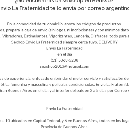
¿No encuentras un sexshop en Berisso?,
nvio La Fraternidad te lo envía por correo argentin
En la comodidad de tu domicilio, anota los códigos de productos.
 prepará la caja de envío (sin logos, ni incripciones) y con mínimos datos
Vibradores, Estimulantes, Vigorizantes, Lenceria, Disfraces, todo para ay
Sexhop Envio La Fraternidad siempre cerca tuyo. DELIVERY
Envio La Fraternidad
en el día
(11) 5368-5238
sexshop2013@hotmail.com
 de experiencia, enfocado en brindar el mejor servicio y satisfacción del
ótica femenina y masculina y películas condicionadas. Envio La Fraternida
Gran Buenos Aires en el día; y al interior del pais en 2 a 5 días por Correo
Envio La Fraternidad
ps. 10 ubicados en Capital Federal, y 6 en Buenos Aires, todos en los lug
Provincia de Buenos Aires.