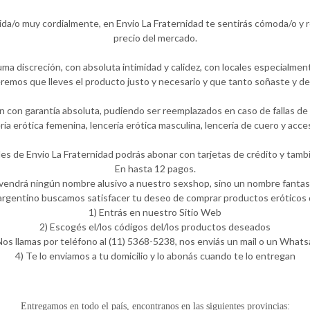
ida/o muy cordialmente, en Envio La Fraternidad te sentirás cómoda/o y
precio del mercado.
ma discreción, con absoluta intimidad y calidez, con locales especialmen
emos que lleves el producto justo y necesario y que tanto soñaste y de
 con garantía absoluta, pudiendo ser reemplazados en caso de fallas de f
ería erótica femenina, lencería erótica masculina, lencería de cuero y ac
les de Envio La Fraternidad podrás abonar con tarjetas de crédito y tambi
En hasta 12 pagos.
 vendrá ningún nombre alusivo a nuestro sexshop, sino un nombre fantasí
rgentino buscamos satisfacer tu deseo de comprar productos eróticos d
1) Entrás en nuestro Sitio Web
2) Escogés el/los códigos del/los productos deseados
Nos llamas por teléfono al (11) 5368-5238, nos enviás un mail o un What
4) Te lo enviamos a tu domicilio y lo abonás cuando te lo entregan
Entregamos en todo el país, encontranos en las siguientes provincias: