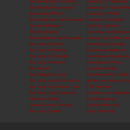
Sexshop En San Fernando
Sexshop En Temperley
Sexshop En Pontevedra
Sexshop En Paso Del R
Sexshop En Munro
Sexshop En Wilde
Sexshop Envios San Fernando
Sexshop En Martinez
Sexshop Delivery
Sexshop Caballito
Sexshop Lomas
Sex-Shop atendido por 
Sexhop Desde San Fernando
Sexhop Desde Martinez
Sex shop en Bernal
Sex shop en Caballito
Sex shop en Devoto
Sex shop en Belgrano
Sex shop en Floresta
Sex shop en Avellaneda
Sex shop en Moron
Sex shop en Olivos
Sex Beccar
Sex shop en Pilar
San Miguel Sexshop
Sex shop en San Martin
Sex shop envios Catamarca
quilmes lencería erótica
Sex shop envios Santa Cruz
Pilar Sexshop
Sex Shop Isidro Casanova
Sex Shop Jose Ingenier
Olivos Sex Shop
Sex Shop Lanus
Lomas Zamora Sexshop
Sex Shop Martinez
Sex shop Quilmes
Lomas Sex Shop