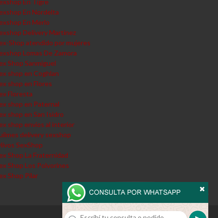
exshop En Tigre
exshop En Nordelta
exshop En Merlo
exshop Delivery Martinez
ex-Shop atendido por mujeres
exshop Lomas De Zamora
ex Shop Sanmiguel
ex shop en Coghlan
ex shop en Flores
ex Floresta
ex shop en Paternal
ex shop en San Isidro
ex shop envios al interior
uilmes delivery sexshop
livos SexShop
ex Shop La Fraternidad
ex Shop Los Polvorines
ex Shop Pilar