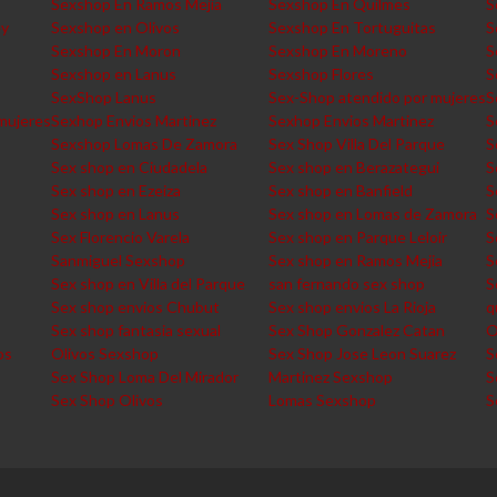
Sexshop En Ramos Mejia
Sexshop En Quilmes
S
ey
Sexshop en Olivos
Sexshop En Tortuguitas
S
Sexshop En Moron
Sexshop En Moreno
S
Sexshop en Lanus
Sexshop Flores
S
SexShop Lanus
Sex-Shop atendido por mujeres
S
mujeres
Sexhop Envios Martinez
Sexhop Envios Martinez
S
Sexshop Lomas De Zamora
Sex Shop Villa Del Parque
S
Sex shop en Ciudadela
Sex shop en Berazategui
S
Sex shop en Ezeiza
Sex shop en Banfield
S
Sex shop en Lanus
Sex shop en Lomas de Zamora
S
Sex Florencio Varela
Sex shop en Parque Leloir
S
Sanmiguel Sexshop
Sex shop en Ramos Mejia
S
Sex shop en Villa del Parque
san fernando sex shop
S
Sex shop envios Chubut
Sex shop envios La Rioja
q
Sex shop fantasia sexual
Sex Shop Gonzalez Catan
O
os
Olivos Sexshop
Sex Shop Jose Leon Suarez
S
Sex Shop Loma Del Mirador
Martinez Sexshop
S
Sex Shop Olivos
Lomas Sexshop
S