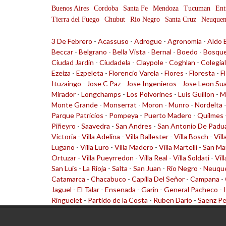
Buenos Aires
Cordoba
Santa Fe
Mendoza
Tucuman
Ent
Tierra del Fuego
Chubut
Rio Negro
Santa Cruz
Neuque
3 De Febrero
-
Acassuso
-
Adrogue
-
Agronomia
-
Aldo 
Beccar
-
Belgrano
-
Bella Vista
-
Bernal
-
Boedo
-
Bosqu
Ciudad Jardin
-
Ciudadela
-
Claypole
-
Coghlan
-
Colegia
Ezeiza
-
Ezpeleta
-
Florencio Varela
-
Flores
-
Floresta
-
F
Ituzaingo
-
Jose C Paz
-
Jose Ingenieros
-
Jose Leon Su
Mirador
-
Longchamps
-
Los Polvorines
-
Luis Guillon
-
M
Monte Grande
-
Monserrat
-
Moron
-
Munro
-
Nordelta
Parque Patricios
-
Pompeya
-
Puerto Madero
-
Quilmes
Piñeyro
-
Saavedra
-
San Andres
-
San Antonio De Padu
Victoria
-
Villa Adelina
-
Villa Ballester
-
Villa Bosch
-
Vill
Lugano
-
Villa Luro
-
Villa Madero
-
Villa Martelli
-
San Ma
Ortuzar
-
Villa Pueyrredon
-
Villa Real
-
Villa Soldati
-
Vil
San Luis
-
La Rioja
-
Salta
-
San Juan
-
Rio Negro
-
Neuqu
Catamarca
-
Chacabuco
-
Capilla Del Señor
-
Campana
-
Jaguel
-
El Talar
-
Ensenada
-
Garin
-
General Pacheco
-
Ringuelet
-
Partido de la Costa
-
Ruben Dario
-
Saenz P