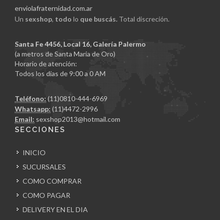
enviolafraternidad.com.ar
Un
sexshop
,
todo
lo
que buscás.
Total discreción.
Santa Fe 4456, Local 16, Galería Palermo
(a metros de Santa Maria de Oro)
Horario de atención:
Todos los días de 9:00 a 0 AM
Teléfono:
(11)0810-444-6969
Whatsapp:
(11)4472-2996
Email:
sexshop2013@hotmail.com
SECCIONES
INICIO
SUCURSALES
COMO COMPRAR
COMO PAGAR
DELIVERY EN EL DIA