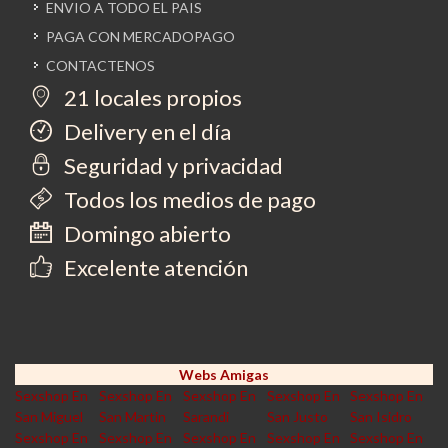
ENVIO A TODO EL PAIS
PAGA CON MERCADOPAGO
CONTACTENOS
21 locales propios
Delivery en el día
Seguridad y privacidad
Todos los medios de pago
Domingo abierto
Excelente atención
Webs Amigas
Sexshop En
Sexshop En
Sexshop En
Sexshop En
Sexshop En
San Miguel
San Martin
Sarandi
San Justo
San Isidro
Sexshop En
Sexshop En
Sexshop En
Sexshop En
Sexshop En