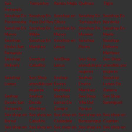
San
Temperley
Ramos Mejia
Quilmes
Tigre
Fernando
Sexshop En
Sexshop En
Sexshop en
Sexshop En
Sexshop En
Pontevedra
Paso Del Rey
Olivos
Tortuguitas
Nordelta
Sexshop En
Sexshop En
Sexshop En
Sexshop En
Sexshop En
Munro
Wilde
Moron
Moreno
Merlo
Sexshop
Sexshop En
Sexshop en
Sexshop
Sexshop
Envios San
Martinez
Lanus
Flores
Delivery
Fernando
Martinez
Sexshop
Sexshop
SexShop
Sex-Shop
Sex-Shop
Delivery
Caballito
Lanus
atendido por
atendido por
mujeres
mujeres
Sexshop
Sex-Shop
Sexhop
Sexhop
Sexshop
Lomas
atendido por
Envios
Envios
Lomas De
mujeres
Martinez
Martinez
Zamora
Sexhop
Sexhop
Sexshop
Sex Shop
Sex Shop
Desde San
Desde
Lomas De
Villa Del
Sanmiguel
Fernando
Martinez
Zamora
Parque
Sex shop en
Sex shop en
Sex shop en
Sex shop en
Sex shop en
Bernal
Caballito
Ciudadela
Berazategui
Coghlan
Sex shop en
Sex shop en
Sex shop en
Sex shop en
Sex shop en