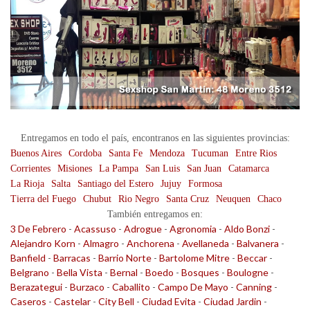
Entregamos en todo el país, encontranos en las siguientes provincias:
Buenos Aires
Cordoba
Santa Fe
Mendoza
Tucuman
Entre Rios
Corrientes
Misiones
La Pampa
San Luis
San Juan
Catamarca
La Rioja
Salta
Santiago del Estero
Jujuy
Formosa
Tierra del Fuego
Chubut
Rio Negro
Santa Cruz
Neuquen
Chaco
También entregamos en:
3 De Febrero
-
Acassuso
-
Adrogue
-
Agronomia
-
Aldo Bonzi
-
Alejandro Korn
-
Almagro
-
Anchorena
-
Avellaneda
-
Balvanera
-
Banfield
-
Barracas
-
Barrio Norte
-
Bartolome Mitre
-
Beccar
-
Belgrano
-
Bella Vista
-
Bernal
-
Boedo
-
Bosques
-
Boulogne
-
Berazategui
-
Burzaco
-
Caballito
-
Campo De Mayo
-
Canning
-
Caseros
-
Castelar
-
City Bell
-
Ciudad Evita
-
Ciudad Jardin
-