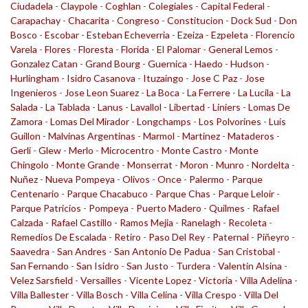
Ciudadela
-
Claypole
-
Coghlan
-
Colegiales
-
Capital Federal
-
Carapachay
-
Chacarita
-
Congreso
-
Constitucion
-
Dock Sud
-
Don
Bosco
-
Escobar
-
Esteban Echeverria
-
Ezeiza
-
Ezpeleta
-
Florencio
Varela
-
Flores
-
Floresta
-
Florida
-
El Palomar
-
General Lemos
-
Gonzalez Catan
-
Grand Bourg
-
Guernica
-
Haedo
-
Hudson
-
Hurlingham
-
Isidro Casanova
-
Ituzaingo
-
Jose C Paz
-
Jose
Ingenieros
-
Jose Leon Suarez
-
La Boca
-
La Ferrere
-
La Lucila
-
La
Salada
-
La Tablada
-
Lanus
-
Lavallol
-
Libertad
-
Liniers
-
Lomas De
Zamora
-
Lomas Del Mirador
-
Longchamps
-
Los Polvorines
-
Luis
Guillon
-
Malvinas Argentinas
-
Marmol
-
Martinez
-
Mataderos
-
Gerli
-
Glew
-
Merlo
-
Microcentro
-
Monte Castro
-
Monte
Chingolo
-
Monte Grande
-
Monserrat
-
Moron
-
Munro
-
Nordelta
-
Nuñez
-
Nueva Pompeya
-
Olivos
-
Once
-
Palermo
-
Parque
Centenario
-
Parque Chacabuco
-
Parque Chas
-
Parque Leloir
-
Parque Patricios
-
Pompeya
-
Puerto Madero
-
Quilmes
-
Rafael
Calzada
-
Rafael Castillo
-
Ramos Mejia
-
Ranelagh
-
Recoleta
-
Remedios De Escalada
-
Retiro
-
Paso Del Rey
-
Paternal
-
Piñeyro
-
Saavedra
-
San Andres
-
San Antonio De Padua
-
San Cristobal
-
San Fernando
-
San Isidro
-
San Justo
-
Turdera
-
Valentin Alsina
-
Velez Sarsfield
-
Versailles
-
Vicente Lopez
-
Victoria
-
Villa Adelina
-
Villa Ballester
-
Villa Bosch
-
Villa Celina
-
Villa Crespo
-
Villa Del