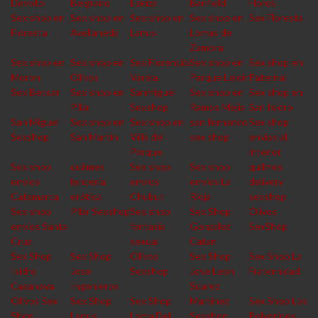
Devoto
Belgrano
Ezeiza
Banfield
Flores
Sex shop en
Sex shop en
Sex shop en
Sex shop en
Sex Floresta
Floresta
Avellaneda
Lanus
Lomas de
Zamora
Sex shop en
Sex shop en
Sex Florencio
Sex shop en
Sex shop en
Moron
Olivos
Varela
Parque Leloir
Paternal
Sex Beccar
Sex shop en
Sanmiguel
Sex shop en
Sex shop en
Pilar
Sexshop
Ramos Mejia
San Isidro
San Miguel
Sex shop en
Sex shop en
san fernando
Sex shop
Sexshop
San Martin
Villa del
sex shop
envios al
Parque
interior
Sex shop
quilmes
Sex shop
Sex shop
quilmes
envios
lencería
envios
envios La
delivery
Catamarca
erótica
Chubut
Rioja
sexshop
Sex shop
Pilar Sexshop
Sex shop
Sex Shop
Olivos
envios Santa
fantasia
Gonzalez
SexShop
Cruz
sexual
Catan
Sex Shop
Sex Shop
Olivos
Sex Shop
Sex Shop La
Isidro
Jose
Sexshop
Jose Leon
Fraternidad
Casanova
Ingenieros
Suarez
Olivos Sex
Sex Shop
Sex Shop
Martinez
Sex Shop Los
Shop
Lanus
Loma Del
Sexshop
Polvorines