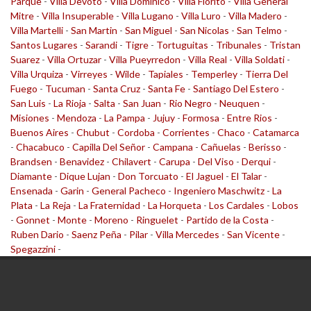
Parque
-
Villa Devoto
-
Villa Dominico
-
Villa Fiorito
-
Villa General
Mitre
-
Villa Insuperable
-
Villa Lugano
-
Villa Luro
-
Villa Madero
-
Villa Martelli
-
San Martin
-
San Miguel
-
San Nicolas
-
San Telmo
-
Santos Lugares
-
Sarandi
-
Tigre
-
Tortuguitas
-
Tribunales
-
Tristan
Suarez
-
Villa Ortuzar
-
Villa Pueyrredon
-
Villa Real
-
Villa Soldati
-
Villa Urquiza
-
Virreyes
-
Wilde
-
Tapiales
-
Temperley
-
Tierra Del
Fuego
-
Tucuman
-
Santa Cruz
-
Santa Fe
-
Santiago Del Estero
-
San Luis
-
La Rioja
-
Salta
-
San Juan
-
Rio Negro
-
Neuquen
-
Misiones
-
Mendoza
-
La Pampa
-
Jujuy
-
Formosa
-
Entre Rios
-
Buenos Aires
-
Chubut
-
Cordoba
-
Corrientes
-
Chaco
-
Catamarca
-
Chacabuco
-
Capilla Del Señor
-
Campana
-
Cañuelas
-
Berisso
-
Brandsen
-
Benavidez
-
Chilavert
-
Carupa
-
Del Viso
-
Derqui
-
Diamante
-
Dique Lujan
-
Don Torcuato
-
El Jaguel
-
El Talar
-
Ensenada
-
Garin
-
General Pacheco
-
Ingeniero Maschwitz
-
La
Plata
-
La Reja
-
La Fraternidad
-
La Horqueta
-
Los Cardales
-
Lobos
-
Gonnet
-
Monte
-
Moreno
-
Ringuelet
-
Partido de la Costa
-
Ruben Dario
-
Saenz Peña
-
Pilar
-
Villa Mercedes
-
San Vicente
-
Spegazzini
-