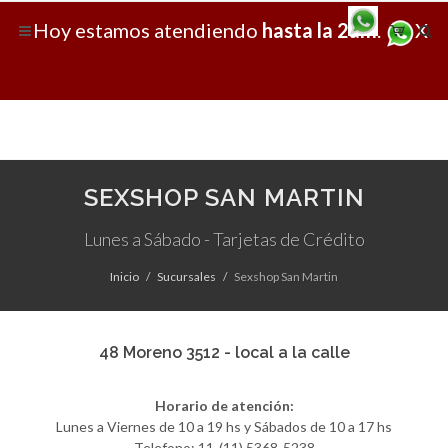
Hoy
estamos atendiendo
hasta la 2am
.
X
SEXSHOP SAN MARTIN
Lunes a Sábado - Tarjetas de Crédito
Inicio
Sucursales
Sexshop San Martin
48 Moreno 3512 - local a la calle
Horario de atención:
Lunes a Viernes de 10 a 19 hs y Sábados de 10 a 17 hs
Telefono: 11-(11) 5368-5238