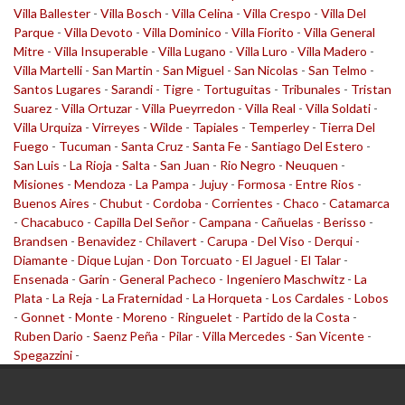
Villa Ballester
-
Villa Bosch
-
Villa Celina
-
Villa Crespo
-
Villa Del
Parque
-
Villa Devoto
-
Villa Dominico
-
Villa Fiorito
-
Villa General
Mitre
-
Villa Insuperable
-
Villa Lugano
-
Villa Luro
-
Villa Madero
-
Villa Martelli
-
San Martin
-
San Miguel
-
San Nicolas
-
San Telmo
-
Santos Lugares
-
Sarandi
-
Tigre
-
Tortuguitas
-
Tribunales
-
Tristan
Suarez
-
Villa Ortuzar
-
Villa Pueyrredon
-
Villa Real
-
Villa Soldati
-
Villa Urquiza
-
Virreyes
-
Wilde
-
Tapiales
-
Temperley
-
Tierra Del
Fuego
-
Tucuman
-
Santa Cruz
-
Santa Fe
-
Santiago Del Estero
-
San Luis
-
La Rioja
-
Salta
-
San Juan
-
Rio Negro
-
Neuquen
-
Misiones
-
Mendoza
-
La Pampa
-
Jujuy
-
Formosa
-
Entre Rios
-
Buenos Aires
-
Chubut
-
Cordoba
-
Corrientes
-
Chaco
-
Catamarca
-
Chacabuco
-
Capilla Del Señor
-
Campana
-
Cañuelas
-
Berisso
-
Brandsen
-
Benavidez
-
Chilavert
-
Carupa
-
Del Viso
-
Derqui
-
Diamante
-
Dique Lujan
-
Don Torcuato
-
El Jaguel
-
El Talar
-
Ensenada
-
Garin
-
General Pacheco
-
Ingeniero Maschwitz
-
La
Plata
-
La Reja
-
La Fraternidad
-
La Horqueta
-
Los Cardales
-
Lobos
-
Gonnet
-
Monte
-
Moreno
-
Ringuelet
-
Partido de la Costa
-
Ruben Dario
-
Saenz Peña
-
Pilar
-
Villa Mercedes
-
San Vicente
-
Spegazzini
-