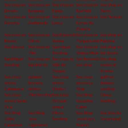
Sex shop en
Sex shop en
Sex shop en
Sex shop en
Sex shop en
Devoto
Belgrano
Ezeiza
Banfield
Flores
Sex shop en
Sex shop en
Sex shop en
Sex shop en
Sex Floresta
Floresta
Avellaneda
Lanus
Lomas de
Zamora
Sex shop en
Sex shop en
Sex Florencio
Sex shop en
Sex shop en
Moron
Olivos
Varela
Parque Leloir
Paternal
Sex Beccar
Sex shop en
Sanmiguel
Sex shop en
Sex shop en
Pilar
Sexshop
Ramos Mejia
San Isidro
San Miguel
Sex shop en
Sex shop en
san fernando
Sex shop
Sexshop
San Martin
Villa del
sex shop
envios al
Parque
interior
Sex shop
quilmes
Sex shop
Sex shop
quilmes
envios
lencería
envios
envios La
delivery
Catamarca
erótica
Chubut
Rioja
sexshop
Sex shop
Pilar Sexshop
Sex shop
Sex Shop
Olivos
envios Santa
fantasia
Gonzalez
SexShop
Cruz
sexual
Catan
Sex Shop
Sex Shop
Olivos
Sex Shop
Sex Shop La
Isidro
Jose
Sexshop
Jose Leon
Fraternidad
Casanova
Ingenieros
Suarez