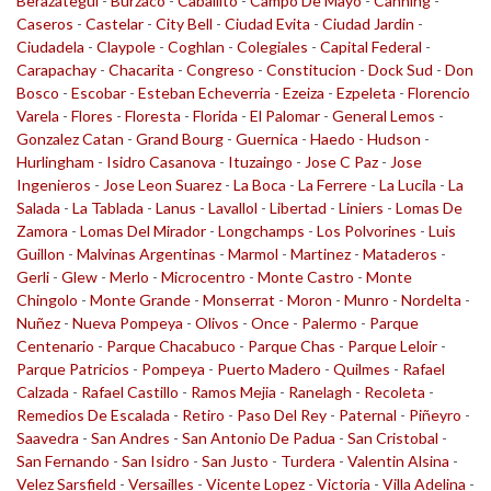
Berazategui
-
Burzaco
-
Caballito
-
Campo De Mayo
-
Canning
-
Caseros
-
Castelar
-
City Bell
-
Ciudad Evita
-
Ciudad Jardin
-
Ciudadela
-
Claypole
-
Coghlan
-
Colegiales
-
Capital Federal
-
Carapachay
-
Chacarita
-
Congreso
-
Constitucion
-
Dock Sud
-
Don
Bosco
-
Escobar
-
Esteban Echeverria
-
Ezeiza
-
Ezpeleta
-
Florencio
Varela
-
Flores
-
Floresta
-
Florida
-
El Palomar
-
General Lemos
-
Gonzalez Catan
-
Grand Bourg
-
Guernica
-
Haedo
-
Hudson
-
Hurlingham
-
Isidro Casanova
-
Ituzaingo
-
Jose C Paz
-
Jose
Ingenieros
-
Jose Leon Suarez
-
La Boca
-
La Ferrere
-
La Lucila
-
La
Salada
-
La Tablada
-
Lanus
-
Lavallol
-
Libertad
-
Liniers
-
Lomas De
Zamora
-
Lomas Del Mirador
-
Longchamps
-
Los Polvorines
-
Luis
Guillon
-
Malvinas Argentinas
-
Marmol
-
Martinez
-
Mataderos
-
Gerli
-
Glew
-
Merlo
-
Microcentro
-
Monte Castro
-
Monte
Chingolo
-
Monte Grande
-
Monserrat
-
Moron
-
Munro
-
Nordelta
-
Nuñez
-
Nueva Pompeya
-
Olivos
-
Once
-
Palermo
-
Parque
Centenario
-
Parque Chacabuco
-
Parque Chas
-
Parque Leloir
-
Parque Patricios
-
Pompeya
-
Puerto Madero
-
Quilmes
-
Rafael
Calzada
-
Rafael Castillo
-
Ramos Mejia
-
Ranelagh
-
Recoleta
-
Remedios De Escalada
-
Retiro
-
Paso Del Rey
-
Paternal
-
Piñeyro
-
Saavedra
-
San Andres
-
San Antonio De Padua
-
San Cristobal
-
San Fernando
-
San Isidro
-
San Justo
-
Turdera
-
Valentin Alsina
-
Velez Sarsfield
-
Versailles
-
Vicente Lopez
-
Victoria
-
Villa Adelina
-