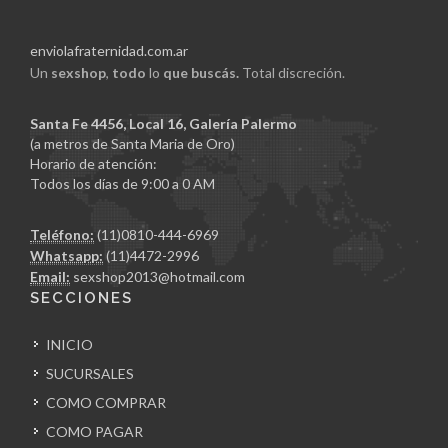
enviolafraternidad.com.ar
Un
sexshop
,
todo
lo
que buscás.
Total discreción.
Santa Fe 4456, Local 16, Galería Palermo
(a metros de Santa Maria de Oro)
Horario de atención:
Todos los días de 9:00 a 0 AM
Teléfono:
(11)0810-444-6969
Whatsapp:
(11)4472-2996
Email:
sexshop2013@hotmail.com
SECCIONES
INICIO
SUCURSALES
COMO COMPRAR
COMO PAGAR