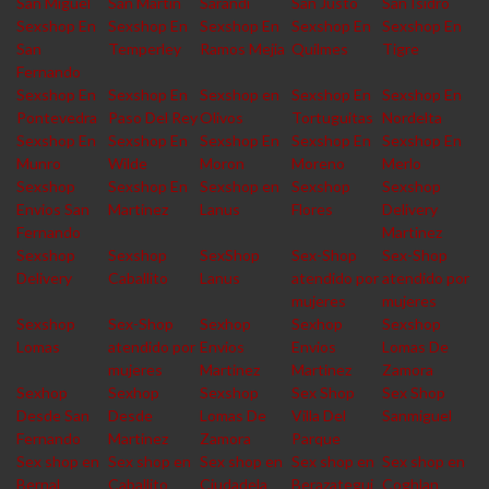
San Miguel
San Martin
Sarandi
San Justo
San Isidro
Sexshop En
Sexshop En
Sexshop En
Sexshop En
Sexshop En
San
Temperley
Ramos Mejia
Quilmes
Tigre
Fernando
Sexshop En
Sexshop En
Sexshop en
Sexshop En
Sexshop En
Pontevedra
Paso Del Rey
Olivos
Tortuguitas
Nordelta
Sexshop En
Sexshop En
Sexshop En
Sexshop En
Sexshop En
Munro
Wilde
Moron
Moreno
Merlo
Sexshop
Sexshop En
Sexshop en
Sexshop
Sexshop
Envios San
Martinez
Lanus
Flores
Delivery
Fernando
Martinez
Sexshop
Sexshop
SexShop
Sex-Shop
Sex-Shop
Delivery
Caballito
Lanus
atendido por
atendido por
mujeres
mujeres
Sexshop
Sex-Shop
Sexhop
Sexhop
Sexshop
Lomas
atendido por
Envios
Envios
Lomas De
mujeres
Martinez
Martinez
Zamora
Sexhop
Sexhop
Sexshop
Sex Shop
Sex Shop
Desde San
Desde
Lomas De
Villa Del
Sanmiguel
Fernando
Martinez
Zamora
Parque
Sex shop en
Sex shop en
Sex shop en
Sex shop en
Sex shop en
Bernal
Caballito
Ciudadela
Berazategui
Coghlan