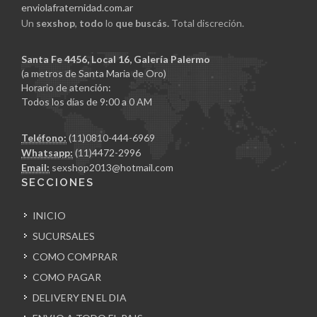
enviolafraternidad.com.ar
Un
sexshop
,
todo
lo
que buscás.
Total discreción.
Santa Fe 4456, Local 16, Galería Palermo
(a metros de Santa Maria de Oro)
Horario de atención:
Todos los días de 9:00 a 0 AM
Teléfono:
(11)0810-444-6969
Whatsapp:
(11)4472-2996
Email:
sexshop2013@hotmail.com
SECCIONES
INICIO
SUCURSALES
COMO COMPRAR
COMO PAGAR
DELIVERY EN EL DIA