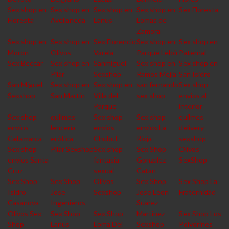
Sex shop en
Sex shop en
Sex shop en
Sex shop en
Sex Floresta
Floresta
Avellaneda
Lanus
Lomas de
Zamora
Sex shop en
Sex shop en
Sex Florencio
Sex shop en
Sex shop en
Moron
Olivos
Varela
Parque Leloir
Paternal
Sex Beccar
Sex shop en
Sanmiguel
Sex shop en
Sex shop en
Pilar
Sexshop
Ramos Mejia
San Isidro
San Miguel
Sex shop en
Sex shop en
san fernando
Sex shop
Sexshop
San Martin
Villa del
sex shop
envios al
Parque
interior
Sex shop
quilmes
Sex shop
Sex shop
quilmes
envios
lencería
envios
envios La
delivery
Catamarca
erótica
Chubut
Rioja
sexshop
Sex shop
Pilar Sexshop
Sex shop
Sex Shop
Olivos
envios Santa
fantasia
Gonzalez
SexShop
Cruz
sexual
Catan
Sex Shop
Sex Shop
Olivos
Sex Shop
Sex Shop La
Isidro
Jose
Sexshop
Jose Leon
Fraternidad
Casanova
Ingenieros
Suarez
Olivos Sex
Sex Shop
Sex Shop
Martinez
Sex Shop Los
Shop
Lanus
Loma Del
Sexshop
Polvorines