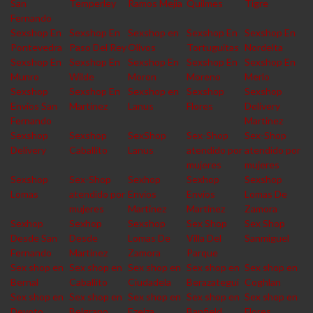
San
Temperley
Ramos Mejia
Quilmes
Tigre
Fernando
Sexshop En
Sexshop En
Sexshop en
Sexshop En
Sexshop En
Pontevedra
Paso Del Rey
Olivos
Tortuguitas
Nordelta
Sexshop En
Sexshop En
Sexshop En
Sexshop En
Sexshop En
Munro
Wilde
Moron
Moreno
Merlo
Sexshop
Sexshop En
Sexshop en
Sexshop
Sexshop
Envios San
Martinez
Lanus
Flores
Delivery
Fernando
Martinez
Sexshop
Sexshop
SexShop
Sex-Shop
Sex-Shop
Delivery
Caballito
Lanus
atendido por
atendido por
mujeres
mujeres
Sexshop
Sex-Shop
Sexhop
Sexhop
Sexshop
Lomas
atendido por
Envios
Envios
Lomas De
mujeres
Martinez
Martinez
Zamora
Sexhop
Sexhop
Sexshop
Sex Shop
Sex Shop
Desde San
Desde
Lomas De
Villa Del
Sanmiguel
Fernando
Martinez
Zamora
Parque
Sex shop en
Sex shop en
Sex shop en
Sex shop en
Sex shop en
Bernal
Caballito
Ciudadela
Berazategui
Coghlan
Sex shop en
Sex shop en
Sex shop en
Sex shop en
Sex shop en
Devoto
Belgrano
Ezeiza
Banfield
Flores