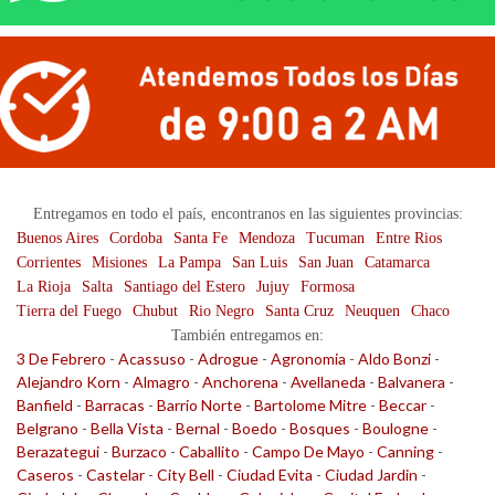
Entregamos en todo el país, encontranos en las siguientes provincias:
Buenos Aires
Cordoba
Santa Fe
Mendoza
Tucuman
Entre Rios
Corrientes
Misiones
La Pampa
San Luis
San Juan
Catamarca
La Rioja
Salta
Santiago del Estero
Jujuy
Formosa
Tierra del Fuego
Chubut
Rio Negro
Santa Cruz
Neuquen
Chaco
También entregamos en:
3 De Febrero
-
Acassuso
-
Adrogue
-
Agronomia
-
Aldo Bonzi
-
Alejandro Korn
-
Almagro
-
Anchorena
-
Avellaneda
-
Balvanera
-
Banfield
-
Barracas
-
Barrio Norte
-
Bartolome Mitre
-
Beccar
-
Belgrano
-
Bella Vista
-
Bernal
-
Boedo
-
Bosques
-
Boulogne
-
Berazategui
-
Burzaco
-
Caballito
-
Campo De Mayo
-
Canning
-
Caseros
-
Castelar
-
City Bell
-
Ciudad Evita
-
Ciudad Jardin
-