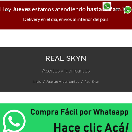
Hoy
Jueves
estamos atendiendo
hasta la 2am
.
X
Delivery en el día, envíos al interior del país.
REAL SKYN
Aceites y lubricantes
Inicio
Aceites y lubricantes
Real Skyn
No existen productos en esta categoria.