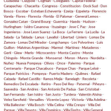
Ciudadela
-
Claypole
-
Coghlan
-
Colegiales
-
Capital Federal
-
Carapachay
-
Chacarita
-
Congreso
-
Constitucion
-
Dock Sud
-
Don
Bosco
-
Escobar
-
Esteban Echeverria
-
Ezeiza
-
Ezpeleta
-
Florencio
Varela
-
Flores
-
Floresta
-
Florida
-
El Palomar
-
General Lemos
-
Gonzalez Catan
-
Grand Bourg
-
Guernica
-
Haedo
-
Hudson
-
Hurlingham
-
Isidro Casanova
-
Ituzaingo
-
Jose C Paz
-
Jose
Ingenieros
-
Jose Leon Suarez
-
La Boca
-
La Ferrere
-
La Lucila
-
La
Salada
-
La Tablada
-
Lanus
-
Lavallol
-
Libertad
-
Liniers
-
Lomas De
Zamora
-
Lomas Del Mirador
-
Longchamps
-
Los Polvorines
-
Luis
Guillon
-
Malvinas Argentinas
-
Marmol
-
Martinez
-
Mataderos
-
Gerli
-
Glew
-
Merlo
-
Microcentro
-
Monte Castro
-
Monte
Chingolo
-
Monte Grande
-
Monserrat
-
Moron
-
Munro
-
Nordelta
-
Nuñez
-
Nueva Pompeya
-
Olivos
-
Once
-
Palermo
-
Parque
Centenario
-
Parque Chacabuco
-
Parque Chas
-
Parque Leloir
-
Parque Patricios
-
Pompeya
-
Puerto Madero
-
Quilmes
-
Rafael
Calzada
-
Rafael Castillo
-
Ramos Mejia
-
Ranelagh
-
Recoleta
-
Remedios De Escalada
-
Retiro
-
Paso Del Rey
-
Paternal
-
Piñeyro
-
Saavedra
-
San Andres
-
San Antonio De Padua
-
San Cristobal
-
San Fernando
-
San Isidro
-
San Justo
-
Turdera
-
Valentin Alsina
-
Velez Sarsfield
-
Versailles
-
Vicente Lopez
-
Victoria
-
Villa Adelina
-
Villa Ballester
-
Villa Bosch
-
Villa Celina
-
Villa Crespo
-
Villa Del
Parque
-
Villa Devoto
-
Villa Dominico
-
Villa Fiorito
-
Villa General