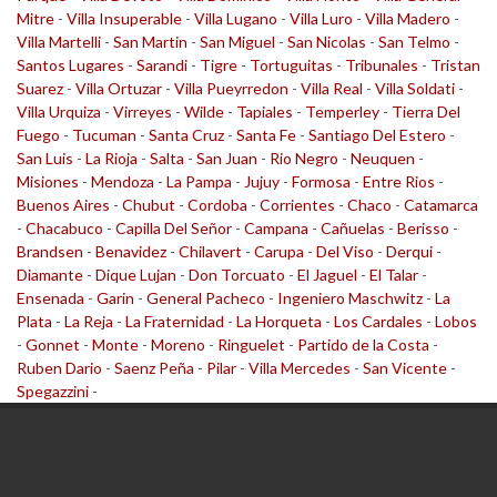
Mitre
-
Villa Insuperable
-
Villa Lugano
-
Villa Luro
-
Villa Madero
-
Villa Martelli
-
San Martin
-
San Miguel
-
San Nicolas
-
San Telmo
-
Santos Lugares
-
Sarandi
-
Tigre
-
Tortuguitas
-
Tribunales
-
Tristan
Suarez
-
Villa Ortuzar
-
Villa Pueyrredon
-
Villa Real
-
Villa Soldati
-
Villa Urquiza
-
Virreyes
-
Wilde
-
Tapiales
-
Temperley
-
Tierra Del
Fuego
-
Tucuman
-
Santa Cruz
-
Santa Fe
-
Santiago Del Estero
-
San Luis
-
La Rioja
-
Salta
-
San Juan
-
Rio Negro
-
Neuquen
-
Misiones
-
Mendoza
-
La Pampa
-
Jujuy
-
Formosa
-
Entre Rios
-
Buenos Aires
-
Chubut
-
Cordoba
-
Corrientes
-
Chaco
-
Catamarca
-
Chacabuco
-
Capilla Del Señor
-
Campana
-
Cañuelas
-
Berisso
-
Brandsen
-
Benavidez
-
Chilavert
-
Carupa
-
Del Viso
-
Derqui
-
Diamante
-
Dique Lujan
-
Don Torcuato
-
El Jaguel
-
El Talar
-
Ensenada
-
Garin
-
General Pacheco
-
Ingeniero Maschwitz
-
La
Plata
-
La Reja
-
La Fraternidad
-
La Horqueta
-
Los Cardales
-
Lobos
-
Gonnet
-
Monte
-
Moreno
-
Ringuelet
-
Partido de la Costa
-
Ruben Dario
-
Saenz Peña
-
Pilar
-
Villa Mercedes
-
San Vicente
-
Spegazzini
-