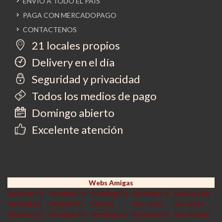
ENVIO A TODO EL PAIS
PAGA CON MERCADOPAGO
CONTACTENOS
21 locales propios
Delivery en el día
Seguridad y privacidad
Todos los medios de pago
Domingo abierto
Excelente atención
Webs Amigas
Sexshop En
Sexshop En
Sexshop En
Sexshop En
Sexshop En
San Miguel
San Martin
Sarandi
San Justo
San Isidro
Sexshop En
Sexshop En
Sexshop En
Sexshop En
Sexshop En