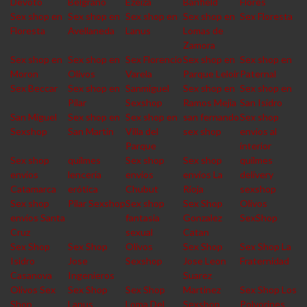
Devoto
Belgrano
Ezeiza
Banfield
Flores
Sex shop en
Sex shop en
Sex shop en
Sex shop en
Sex Floresta
Floresta
Avellaneda
Lanus
Lomas de
Zamora
Sex shop en
Sex shop en
Sex Florencio
Sex shop en
Sex shop en
Moron
Olivos
Varela
Parque Leloir
Paternal
Sex Beccar
Sex shop en
Sanmiguel
Sex shop en
Sex shop en
Pilar
Sexshop
Ramos Mejia
San Isidro
San Miguel
Sex shop en
Sex shop en
san fernando
Sex shop
Sexshop
San Martin
Villa del
sex shop
envios al
Parque
interior
Sex shop
quilmes
Sex shop
Sex shop
quilmes
envios
lencería
envios
envios La
delivery
Catamarca
erótica
Chubut
Rioja
sexshop
Sex shop
Pilar Sexshop
Sex shop
Sex Shop
Olivos
envios Santa
fantasia
Gonzalez
SexShop
Cruz
sexual
Catan
Sex Shop
Sex Shop
Olivos
Sex Shop
Sex Shop La
Isidro
Jose
Sexshop
Jose Leon
Fraternidad
Casanova
Ingenieros
Suarez
Olivos Sex
Sex Shop
Sex Shop
Martinez
Sex Shop Los
Shop
Lanus
Loma Del
Sexshop
Polvorines