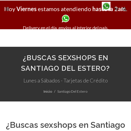
Hoy
Viernes
estamos atendiendo
hasta la 2am
X
.
Delivery en el día, envíos al interior del país.
¿BUSCAS SEXSHOPS EN
SANTIAGO DEL ESTERO?
Lunes a Sábados - Tarjetas de Crédito
Inicio
Santiago Del Estero
¿Buscas sexshops en Santiago