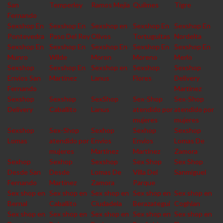
San
Temperley
Ramos Mejia
Quilmes
Tigre
Fernando
Sexshop En
Sexshop En
Sexshop en
Sexshop En
Sexshop En
Pontevedra
Paso Del Rey
Olivos
Tortuguitas
Nordelta
Sexshop En
Sexshop En
Sexshop En
Sexshop En
Sexshop En
Munro
Wilde
Moron
Moreno
Merlo
Sexshop
Sexshop En
Sexshop en
Sexshop
Sexshop
Envios San
Martinez
Lanus
Flores
Delivery
Fernando
Martinez
Sexshop
Sexshop
SexShop
Sex-Shop
Sex-Shop
Delivery
Caballito
Lanus
atendido por
atendido por
mujeres
mujeres
Sexshop
Sex-Shop
Sexhop
Sexhop
Sexshop
Lomas
atendido por
Envios
Envios
Lomas De
mujeres
Martinez
Martinez
Zamora
Sexhop
Sexhop
Sexshop
Sex Shop
Sex Shop
Desde San
Desde
Lomas De
Villa Del
Sanmiguel
Fernando
Martinez
Zamora
Parque
Sex shop en
Sex shop en
Sex shop en
Sex shop en
Sex shop en
Bernal
Caballito
Ciudadela
Berazategui
Coghlan
Sex shop en
Sex shop en
Sex shop en
Sex shop en
Sex shop en