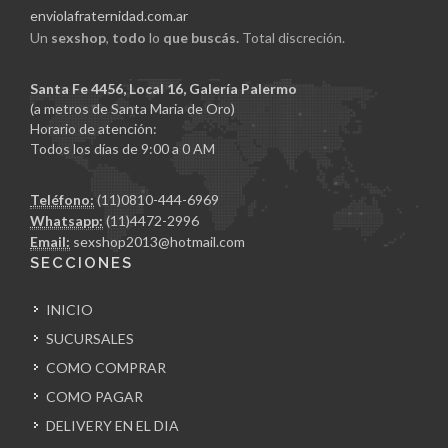
enviolafraternidad.com.ar
Un
sexshop
,
todo
lo
que buscás.
Total discreción.
Santa Fe 4456, Local 16, Galería Palermo
(a metros de Santa Maria de Oro)
Horario de atención:
Todos los días de 9:00 a 0 AM
Teléfono:
(11)0810-444-6969
Whatsapp:
(11)4472-2996
Email:
sexshop2013@hotmail.com
SECCIONES
INICIO
SUCURSALES
COMO COMPRAR
COMO PAGAR
DELIVERY EN EL DIA