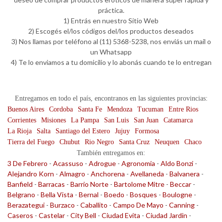
práctica.
1) Entrás en nuestro Sitio Web
2) Escogés el/los códigos del/los productos deseados
3) Nos llamas por teléfono al (11) 5368-5238, nos enviás un mail o
un Whatsapp
4) Te lo enviamos a tu domicilio y lo abonás cuando te lo entregan
Entregamos en todo el país, encontranos en las siguientes provincias:
Buenos Aires
Cordoba
Santa Fe
Mendoza
Tucuman
Entre Rios
Corrientes
Misiones
La Pampa
San Luis
San Juan
Catamarca
La Rioja
Salta
Santiago del Estero
Jujuy
Formosa
Tierra del Fuego
Chubut
Rio Negro
Santa Cruz
Neuquen
Chaco
También entregamos en:
3 De Febrero
-
Acassuso
-
Adrogue
-
Agronomia
-
Aldo Bonzi
-
Alejandro Korn
-
Almagro
-
Anchorena
-
Avellaneda
-
Balvanera
-
Banfield
-
Barracas
-
Barrio Norte
-
Bartolome Mitre
-
Beccar
-
Belgrano
-
Bella Vista
-
Bernal
-
Boedo
-
Bosques
-
Boulogne
-
Berazategui
-
Burzaco
-
Caballito
-
Campo De Mayo
-
Canning
-
Caseros
-
Castelar
-
City Bell
-
Ciudad Evita
-
Ciudad Jardin
-