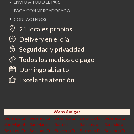
ENVIO A TODO EL PAIS
PAGA CON MERCADOPAGO
CONTACTENOS
21 locales propios
Delivery en el día
Seguridad y privacidad
Todos los medios de pago
Domingo abierto
Excelente atención
Webs Amigas
Sexshop En
Sexshop En
Sexshop En
Sexshop En
Sexshop En
San Miguel
San Martin
Sarandi
San Justo
San Isidro
Sexshop En
Sexshop En
Sexshop En
Sexshop En
Sexshop En