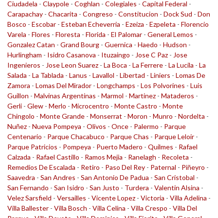
Ciudadela
-
Claypole
-
Coghlan
-
Colegiales
-
Capital Federal
-
Carapachay
-
Chacarita
-
Congreso
-
Constitucion
-
Dock Sud
-
Don
Bosco
-
Escobar
-
Esteban Echeverria
-
Ezeiza
-
Ezpeleta
-
Florencio
Varela
-
Flores
-
Floresta
-
Florida
-
El Palomar
-
General Lemos
-
Gonzalez Catan
-
Grand Bourg
-
Guernica
-
Haedo
-
Hudson
-
Hurlingham
-
Isidro Casanova
-
Ituzaingo
-
Jose C Paz
-
Jose
Ingenieros
-
Jose Leon Suarez
-
La Boca
-
La Ferrere
-
La Lucila
-
La
Salada
-
La Tablada
-
Lanus
-
Lavallol
-
Libertad
-
Liniers
-
Lomas De
Zamora
-
Lomas Del Mirador
-
Longchamps
-
Los Polvorines
-
Luis
Guillon
-
Malvinas Argentinas
-
Marmol
-
Martinez
-
Mataderos
-
Gerli
-
Glew
-
Merlo
-
Microcentro
-
Monte Castro
-
Monte
Chingolo
-
Monte Grande
-
Monserrat
-
Moron
-
Munro
-
Nordelta
-
Nuñez
-
Nueva Pompeya
-
Olivos
-
Once
-
Palermo
-
Parque
Centenario
-
Parque Chacabuco
-
Parque Chas
-
Parque Leloir
-
Parque Patricios
-
Pompeya
-
Puerto Madero
-
Quilmes
-
Rafael
Calzada
-
Rafael Castillo
-
Ramos Mejia
-
Ranelagh
-
Recoleta
-
Remedios De Escalada
-
Retiro
-
Paso Del Rey
-
Paternal
-
Piñeyro
-
Saavedra
-
San Andres
-
San Antonio De Padua
-
San Cristobal
-
San Fernando
-
San Isidro
-
San Justo
-
Turdera
-
Valentin Alsina
-
Velez Sarsfield
-
Versailles
-
Vicente Lopez
-
Victoria
-
Villa Adelina
-
Villa Ballester
-
Villa Bosch
-
Villa Celina
-
Villa Crespo
-
Villa Del