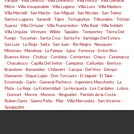
Parque
-
Villa Devoto
-
Villa Dominico
-
Villa Fiorito
-
Villa General
Mitre
-
Villa Insuperable
-
Villa Lugano
-
Villa Luro
-
Villa Madero
-
Villa Martelli
-
San Martin
-
San Miguel
-
San Nicolas
-
San Telmo
-
Santos Lugares
-
Sarandi
-
Tigre
-
Tortuguitas
-
Tribunales
-
Tristan
Suarez
-
Villa Ortuzar
-
Villa Pueyrredon
-
Villa Real
-
Villa Soldati
-
Villa Urquiza
-
Virreyes
-
Wilde
-
Tapiales
-
Temperley
-
Tierra Del
Fuego
-
Tucuman
-
Santa Cruz
-
Santa Fe
-
Santiago Del Estero
-
San Luis
-
La Rioja
-
Salta
-
San Juan
-
Rio Negro
-
Neuquen
-
Misiones
-
Mendoza
-
La Pampa
-
Jujuy
-
Formosa
-
Entre Rios
-
Buenos Aires
-
Chubut
-
Cordoba
-
Corrientes
-
Chaco
-
Catamarca
-
Chacabuco
-
Capilla Del Señor
-
Campana
-
Cañuelas
-
Berisso
-
Brandsen
-
Benavidez
-
Chilavert
-
Carupa
-
Del Viso
-
Derqui
-
Diamante
-
Dique Lujan
-
Don Torcuato
-
El Jaguel
-
El Talar
-
Ensenada
-
Garin
-
General Pacheco
-
Ingeniero Maschwitz
-
La
Plata
-
La Reja
-
La Fraternidad
-
La Horqueta
-
Los Cardales
-
Lobos
-
Gonnet
-
Monte
-
Moreno
-
Ringuelet
-
Partido de la Costa
-
Ruben Dario
-
Saenz Peña
-
Pilar
-
Villa Mercedes
-
San Vicente
-
Spegazzini
-