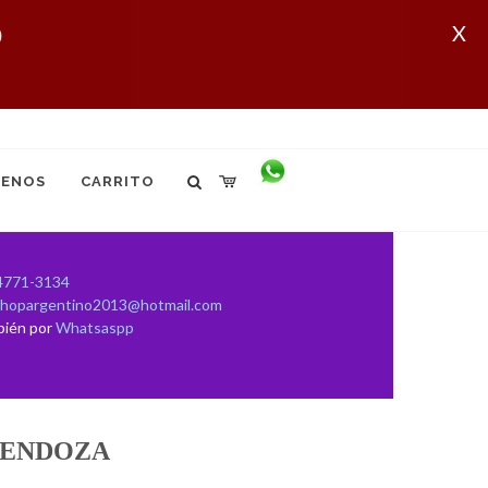
X
ENOS
CARRITO
4771-3134
shopargentino2013@hotmail.com
bién por
Whatsaspp
ENDOZA