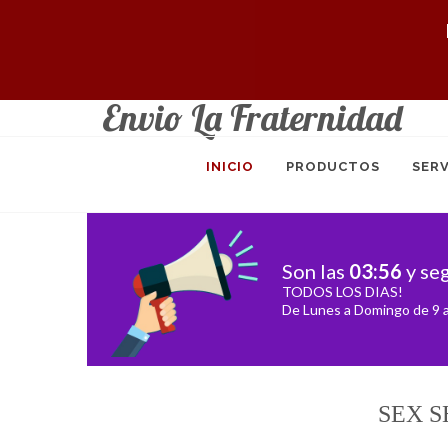
Envio La Fraternidad
INICIO
PRODUCTOS
SERV
Son las
03
:
56
y se
TODOS LOS DIAS!
De Lunes a Domingo de 9 a
SEX S