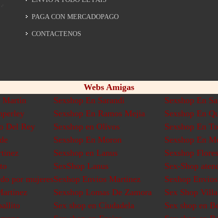
PAGA CON MERCADOPAGO
CONTACTENOS
Webs Amigas
 Martin
Sexshop En Sarandi
Sexshop En Sa
perley
Sexshop En Ramos Mejia
Sexshop En Qu
o Del Rey
Sexshop en Olivos
Sexshop En To
de
Sexshop En Moron
Sexshop En M
tinez
Sexshop en Lanus
Sexshop Flore
to
SexShop Lanus
Sex-Shop aten
do por mujeres
Sexhop Envios Martinez
Sexhop Envios
artinez
Sexshop Lomas De Zamora
Sex Shop Villa
allito
Sex shop en Ciudadela
Sex shop en Be