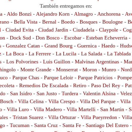
También entregamos en:
a
-
Aldo Bonzi
-
Alejandro Korn
-
Almagro
-
Anchorena
-
Av
rano
-
Bella Vista
-
Bernal
-
Boedo
-
Bosques
-
Boulogne
-
B
l
-
Ciudad Evita
-
Ciudad Jardin
-
Ciudadela
-
Claypole
-
Cog
ion
-
Dock Sud
-
Don Bosco
-
Escobar
-
Esteban Echeverria
-
s
-
Gonzalez Catan
-
Grand Bourg
-
Guernica
-
Haedo
-
Huds
z
-
La Boca
-
La Ferrere
-
La Lucila
-
La Salada
-
La Tablada
s
-
Los Polvorines
-
Luis Guillon
-
Malvinas Argentinas
-
Ma
hingolo
-
Monte Grande
-
Monserrat
-
Moron
-
Munro
-
Nord
buco
-
Parque Chas
-
Parque Leloir
-
Parque Patricios
-
Pompe
ecoleta
-
Remedios De Escalada
-
Retiro
-
Paso Del Rey
-
Pat
ndo
-
San Isidro
-
San Justo
-
Turdera
-
Valentin Alsina
-
Velez
 Bosch
-
Villa Celina
-
Villa Crespo
-
Villa Del Parque
-
Villa
o
-
Villa Luro
-
Villa Madero
-
Villa Martelli
-
San Martin
-
S
ales
-
Tristan Suarez
-
Villa Ortuzar
-
Villa Pueyrredon
-
Vill
ego
-
Tucuman
-
Santa Cruz
-
Santa Fe
-
Santiago Del Estero