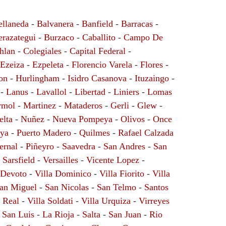
ellaneda
-
Balvanera
-
Banfield
-
Barracas
-
erazategui
-
Burzaco
-
Caballito
-
Campo De
hlan
-
Colegiales
-
Capital Federal
-
Ezeiza
-
Ezpeleta
-
Florencio Varela
-
Flores
-
on
-
Hurlingham
-
Isidro Casanova
-
Ituzaingo
-
-
Lanus
-
Lavallol
-
Libertad
-
Liniers
-
Lomas
rmol
-
Martinez
-
Mataderos
-
Gerli
-
Glew
-
elta
-
Nuñez
-
Nueva Pompeya
-
Olivos
-
Once
ya
-
Puerto Madero
-
Quilmes
-
Rafael Calzada
ernal
-
Piñeyro
-
Saavedra
-
San Andres
-
San
 Sarsfield
-
Versailles
-
Vicente Lopez
-
 Devoto
-
Villa Dominico
-
Villa Fiorito
-
Villa
an Miguel
-
San Nicolas
-
San Telmo
-
Santos
a Real
-
Villa Soldati
-
Villa Urquiza
-
Virreyes
-
San Luis
-
La Rioja
-
Salta
-
San Juan
-
Rio