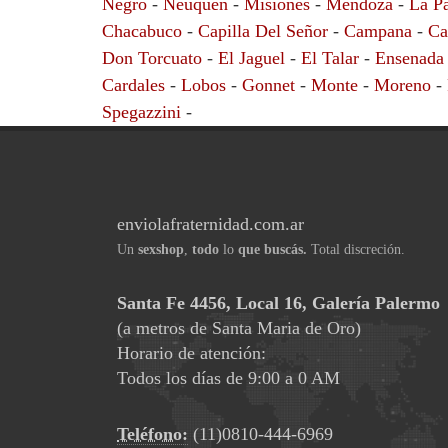
Negro
-
Neuquen
-
Misiones
-
Mendoza
-
La P
Chacabuco
-
Capilla Del Señor
-
Campana
-
Ca
Don Torcuato
-
El Jaguel
-
El Talar
-
Ensenada
Cardales
-
Lobos
-
Gonnet
-
Monte
-
Moreno
-
Spegazzini
-
enviolafraternidad.com.ar
Un
sexshop
,
todo
lo
que buscás.
Total discreción.
Santa Fe 4456, Local 16, Galería Palermo
(a metros de Santa Maria de Oro)
Horario de atención:
Todos los días de 9:00 a 0 AM
Teléfono:
(11)0810-444-6969