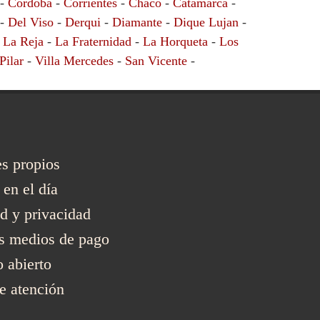
-
Cordoba
-
Corrientes
-
Chaco
-
Catamarca
-
-
Del Viso
-
Derqui
-
Diamante
-
Dique Lujan
-
-
La Reja
-
La Fraternidad
-
La Horqueta
-
Los
Pilar
-
Villa Mercedes
-
San Vicente
-
s propios
en el día
d y privacidad
s medios de pago
abierto
e atención