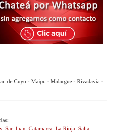
jan de Cuyo - Maipu - Malargue - Rivadavia -
ias:
s
San Juan
Catamarca
La Rioja
Salta