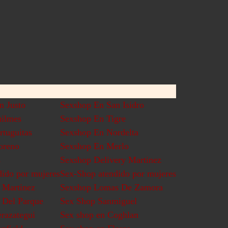
n Justo
Sexshop En San Isidro
ilmes
Sexshop En Tigre
rtuguitas
Sexshop En Nordelta
oreno
Sexshop En Merlo
s
Sexshop Delivery Martinez
dido por mujeres
Sex-Shop atendido por mujeres
 Martinez
Sexshop Lomas De Zamora
 Del Parque
Sex Shop Sanmiguel
razategui
Sex shop en Coghlan