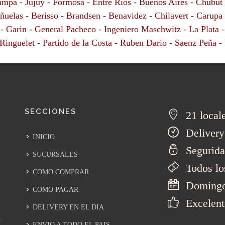
ampa
-
Jujuy
-
Formosa
-
Entre Rios
-
Buenos Aires
-
Chubut
ñuelas
-
Berisso
-
Brandsen
-
Benavidez
-
Chilavert
-
Carupa
-
Garin
-
General Pacheco
-
Ingeniero Maschwitz
-
La Plata
Ringuelet
-
Partido de la Costa
-
Ruben Dario
-
Saenz Peña
-
SECCIONES
21 locale
Delivery 
INICIO
Segurida
SUCURSALES
Todos lo
COMO COMPRAR
Domingo 
COMO PAGAR
Excelent
DELIVERY EN EL DIA
ENVIO A TODO EL PAIS