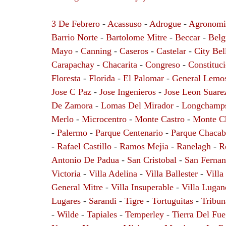
3 De Febrero
-
Acassuso
-
Adrogue
-
Agronomi
Barrio Norte
-
Bartolome Mitre
-
Beccar
-
Belg
Mayo
-
Canning
-
Caseros
-
Castelar
-
City Bel
Carapachay
-
Chacarita
-
Congreso
-
Constituc
Floresta
-
Florida
-
El Palomar
-
General Lemo
Jose C Paz
-
Jose Ingenieros
-
Jose Leon Suare
De Zamora
-
Lomas Del Mirador
-
Longchamp
Merlo
-
Microcentro
-
Monte Castro
-
Monte C
-
Palermo
-
Parque Centenario
-
Parque Chaca
-
Rafael Castillo
-
Ramos Mejia
-
Ranelagh
-
R
Antonio De Padua
-
San Cristobal
-
San Ferna
Victoria
-
Villa Adelina
-
Villa Ballester
-
Villa
General Mitre
-
Villa Insuperable
-
Villa Lugan
Lugares
-
Sarandi
-
Tigre
-
Tortuguitas
-
Tribun
-
Wilde
-
Tapiales
-
Temperley
-
Tierra Del Fu