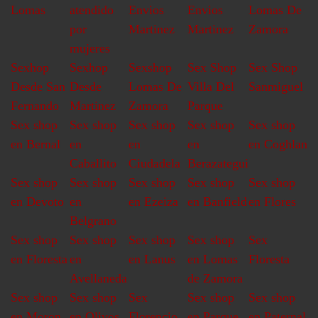
Lomas
atendido
Envios
Envios
Lomas De
por
Martinez
Martinez
Zamora
mujeres
Sexhop
Sexhop
Sexshop
Sex Shop
Sex Shop
Desde San
Desde
Lomas De
Villa Del
Sanmiguel
Fernando
Martinez
Zamora
Parque
Sex shop
Sex shop
Sex shop
Sex shop
Sex shop
en Bernal
en
en
en
en Coghlan
Caballito
Ciudadela
Berazategui
Sex shop
Sex shop
Sex shop
Sex shop
Sex shop
en Devoto
en
en Ezeiza
en Banfield
en Flores
Belgrano
Sex shop
Sex shop
Sex shop
Sex shop
Sex
en Floresta
en
en Lanus
en Lomas
Floresta
Avellaneda
de Zamora
Sex shop
Sex shop
Sex
Sex shop
Sex shop
en Moron
en Olivos
Florencio
en Parque
en Paternal