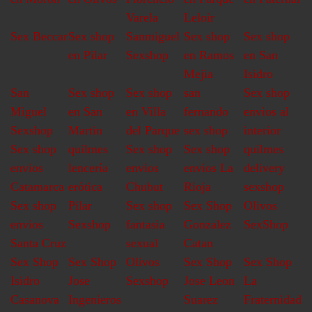
Varela
Leloir
Sex Beccar
Sex shop
Sanmiguel
Sex shop
Sex shop
en Pilar
Sexshop
en Ramos
en San
Mejia
Isidro
San
Sex shop
Sex shop
san
Sex shop
Miguel
en San
en Villa
fernando
envios al
Sexshop
Martin
del Parque
sex shop
interior
Sex shop
quilmes
Sex shop
Sex shop
quilmes
envios
lencería
envios
envios La
delivery
Catamarca
erótica
Chubut
Rioja
sexshop
Sex shop
Pilar
Sex shop
Sex Shop
Olivos
envios
Sexshop
fantasia
Gonzalez
SexShop
Santa Cruz
sexual
Catan
Sex Shop
Sex Shop
Olivos
Sex Shop
Sex Shop
Isidro
Jose
Sexshop
Jose Leon
La
Casanova
Ingenieros
Suarez
Fraternidad