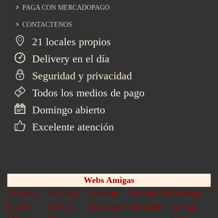
PAGA CON MERCADOPAGO
CONTACTENOS
21 locales propios
Delivery en el día
Seguridad y privacidad
Todos los medios de pago
Domingo abierto
Excelente atención
Webs Amigas
Sexshop
Sexshop
Sexshop
Sexshop En
Sexshop
En San
En San
En Sarandi
San Justo
En San