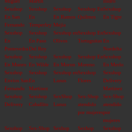
Miguel
Martin
Isidro
Sexshop
Sexshop
Sexshop
Sexshop En
Sexshop
En San
En
En Ramos
Quilmes
En Tigre
Fernando
Temperley
Mejia
Sexshop
Sexshop
Sexshop en
Sexshop En
Sexshop
En
En Paso
Olivos
Tortuguitas
En
Pontevedra
Del Rey
Nordelta
Sexshop
Sexshop
Sexshop
Sexshop En
Sexshop
En Munro
En Wilde
En Moron
Moreno
En Merlo
Sexshop
Sexshop
Sexshop en
Sexshop
Sexshop
Envios San
En
Lanus
Flores
Delivery
Fernando
Martinez
Martinez
Sexshop
Sexshop
SexShop
Sex-Shop
Sex-Shop
Delivery
Caballito
Lanus
atendido
atendido
por mujeres
por
mujeres
Sexshop
Sex-Shop
Sexhop
Sexhop
Sexshop