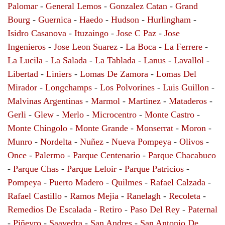
Palomar
-
General Lemos
-
Gonzalez Catan
-
Grand
Bourg
-
Guernica
-
Haedo
-
Hudson
-
Hurlingham
-
Isidro Casanova
-
Ituzaingo
-
Jose C Paz
-
Jose
Ingenieros
-
Jose Leon Suarez
-
La Boca
-
La Ferrere
-
La Lucila
-
La Salada
-
La Tablada
-
Lanus
-
Lavallol
-
Libertad
-
Liniers
-
Lomas De Zamora
-
Lomas Del
Mirador
-
Longchamps
-
Los Polvorines
-
Luis Guillon
-
Malvinas Argentinas
-
Marmol
-
Martinez
-
Mataderos
-
Gerli
-
Glew
-
Merlo
-
Microcentro
-
Monte Castro
-
Monte Chingolo
-
Monte Grande
-
Monserrat
-
Moron
-
Munro
-
Nordelta
-
Nuñez
-
Nueva Pompeya
-
Olivos
-
Once
-
Palermo
-
Parque Centenario
-
Parque Chacabuco
-
Parque Chas
-
Parque Leloir
-
Parque Patricios
-
Pompeya
-
Puerto Madero
-
Quilmes
-
Rafael Calzada
-
Rafael Castillo
-
Ramos Mejia
-
Ranelagh
-
Recoleta
-
Remedios De Escalada
-
Retiro
-
Paso Del Rey
-
Paternal
-
Piñeyro
-
Saavedra
-
San Andres
-
San Antonio De