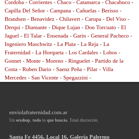
Cordoba
-
Corrientes
-
Chaco
-
Catamarca
-
Chacabuco
-
Capilla Del Señor
-
Campana
-
Cañuelas
-
Berisso
-
Brandsen
-
Benavidez
-
Chilavert
-
Carupa
-
Del Viso
-
Derqui
-
Diamante
-
Dique Lujan
-
Don Torcuato
-
El
Jaguel
-
El Talar
-
Ensenada
-
Garin
-
General Pacheco
-
Ingeniero Maschwitz
-
La Plata
-
La Reja
-
La
Fraternidad
-
La Horqueta
-
Los Cardales
-
Lobos
-
Gonnet
-
Monte
-
Moreno
-
Ringuelet
-
Partido de la
Costa
-
Ruben Dario
-
Saenz Peña
-
Pilar
-
Villa
Mercedes
-
San Vicente
-
Spegazzini
-
enviolafraternidad.com.ar
Un
sexshop
,
todo
lo
que buscás.
Total discreción.
Santa Fe 4456, Local 16, Galería Palermo