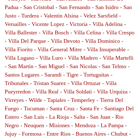
Padua
-
San Cristobal
-
San Fernando
-
San Isidro
-
San
Justo
-
Turdera
-
Valentin Alsina
-
Velez Sarsfield
-
Versailles
-
Vicente Lopez
-
Victoria
-
Villa Adelina
-
Villa Ballester
-
Villa Bosch
-
Villa Celina
-
Villa Crespo
-
Villa Del Parque
-
Villa Devoto
-
Villa Dominico
-
Villa Fiorito
-
Villa General Mitre
-
Villa Insuperable
-
Villa Lugano
-
Villa Luro
-
Villa Madero
-
Villa Martelli
-
San Martin
-
San Miguel
-
San Nicolas
-
San Telmo
-
Santos Lugares
-
Sarandi
-
Tigre
-
Tortuguitas
-
Tribunales
-
Tristan Suarez
-
Villa Ortuzar
-
Villa
Pueyrredon
-
Villa Real
-
Villa Soldati
-
Villa Urquiza
-
Virreyes
-
Wilde
-
Tapiales
-
Temperley
-
Tierra Del
Fuego
-
Tucuman
-
Santa Cruz
-
Santa Fe
-
Santiago Del
Estero
-
San Luis
-
La Rioja
-
Salta
-
San Juan
-
Rio
Negro
-
Neuquen
-
Misiones
-
Mendoza
-
La Pampa
-
Jujuy
-
Formosa
-
Entre Rios
-
Buenos Aires
-
Chubut
-