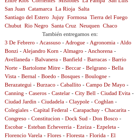
Entre Rios
Corrientes
Misiones
La Pampa
San Luis
San Juan
Catamarca
La Rioja
Salta
Santiago del Estero
Jujuy
Formosa
Tierra del Fuego
Chubut
Rio Negro
Santa Cruz
Neuquen
Chaco
También entregamos en:
3 De Febrero
-
Acassuso
-
Adrogue
-
Agronomia
-
Aldo
Bonzi
-
Alejandro Korn
-
Almagro
-
Anchorena
-
Avellaneda
-
Balvanera
-
Banfield
-
Barracas
-
Barrio
Norte
-
Bartolome Mitre
-
Beccar
-
Belgrano
-
Bella
Vista
-
Bernal
-
Boedo
-
Bosques
-
Boulogne
-
Berazategui
-
Burzaco
-
Caballito
-
Campo De Mayo
-
Canning
-
Caseros
-
Castelar
-
City Bell
-
Ciudad Evita
-
Ciudad Jardin
-
Ciudadela
-
Claypole
-
Coghlan
-
Colegiales
-
Capital Federal
-
Carapachay
-
Chacarita
-
Congreso
-
Constitucion
-
Dock Sud
-
Don Bosco
-
Escobar
-
Esteban Echeverria
-
Ezeiza
-
Ezpeleta
-
Florencio Varela
-
Flores
-
Floresta
-
Florida
-
El