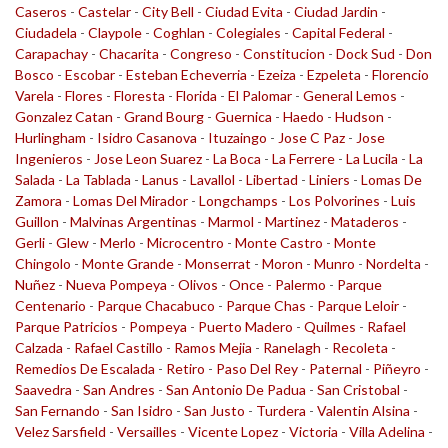
Caseros
-
Castelar
-
City Bell
-
Ciudad Evita
-
Ciudad Jardin
-
Ciudadela
-
Claypole
-
Coghlan
-
Colegiales
-
Capital Federal
-
Carapachay
-
Chacarita
-
Congreso
-
Constitucion
-
Dock Sud
-
Don
Bosco
-
Escobar
-
Esteban Echeverria
-
Ezeiza
-
Ezpeleta
-
Florencio
Varela
-
Flores
-
Floresta
-
Florida
-
El Palomar
-
General Lemos
-
Gonzalez Catan
-
Grand Bourg
-
Guernica
-
Haedo
-
Hudson
-
Hurlingham
-
Isidro Casanova
-
Ituzaingo
-
Jose C Paz
-
Jose
Ingenieros
-
Jose Leon Suarez
-
La Boca
-
La Ferrere
-
La Lucila
-
La
Salada
-
La Tablada
-
Lanus
-
Lavallol
-
Libertad
-
Liniers
-
Lomas De
Zamora
-
Lomas Del Mirador
-
Longchamps
-
Los Polvorines
-
Luis
Guillon
-
Malvinas Argentinas
-
Marmol
-
Martinez
-
Mataderos
-
Gerli
-
Glew
-
Merlo
-
Microcentro
-
Monte Castro
-
Monte
Chingolo
-
Monte Grande
-
Monserrat
-
Moron
-
Munro
-
Nordelta
-
Nuñez
-
Nueva Pompeya
-
Olivos
-
Once
-
Palermo
-
Parque
Centenario
-
Parque Chacabuco
-
Parque Chas
-
Parque Leloir
-
Parque Patricios
-
Pompeya
-
Puerto Madero
-
Quilmes
-
Rafael
Calzada
-
Rafael Castillo
-
Ramos Mejia
-
Ranelagh
-
Recoleta
-
Remedios De Escalada
-
Retiro
-
Paso Del Rey
-
Paternal
-
Piñeyro
-
Saavedra
-
San Andres
-
San Antonio De Padua
-
San Cristobal
-
San Fernando
-
San Isidro
-
San Justo
-
Turdera
-
Valentin Alsina
-
Velez Sarsfield
-
Versailles
-
Vicente Lopez
-
Victoria
-
Villa Adelina
-