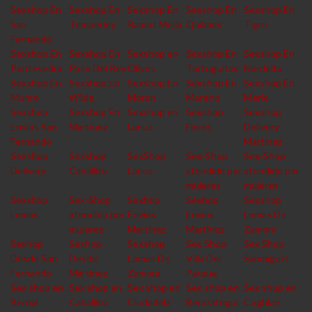
Sexshop En
Sexshop En
Sexshop En
Sexshop En
Sexshop En
San
Temperley
Ramos Mejia
Quilmes
Tigre
Fernando
Sexshop En
Sexshop En
Sexshop en
Sexshop En
Sexshop En
Pontevedra
Paso Del Rey
Olivos
Tortuguitas
Nordelta
Sexshop En
Sexshop En
Sexshop En
Sexshop En
Sexshop En
Munro
Wilde
Moron
Moreno
Merlo
Sexshop
Sexshop En
Sexshop en
Sexshop
Sexshop
Envios San
Martinez
Lanus
Flores
Delivery
Fernando
Martinez
Sexshop
Sexshop
SexShop
Sex-Shop
Sex-Shop
Delivery
Caballito
Lanus
atendido por
atendido por
mujeres
mujeres
Sexshop
Sex-Shop
Sexhop
Sexhop
Sexshop
Lomas
atendido por
Envios
Envios
Lomas De
mujeres
Martinez
Martinez
Zamora
Sexhop
Sexhop
Sexshop
Sex Shop
Sex Shop
Desde San
Desde
Lomas De
Villa Del
Sanmiguel
Fernando
Martinez
Zamora
Parque
Sex shop en
Sex shop en
Sex shop en
Sex shop en
Sex shop en
Bernal
Caballito
Ciudadela
Berazategui
Coghlan