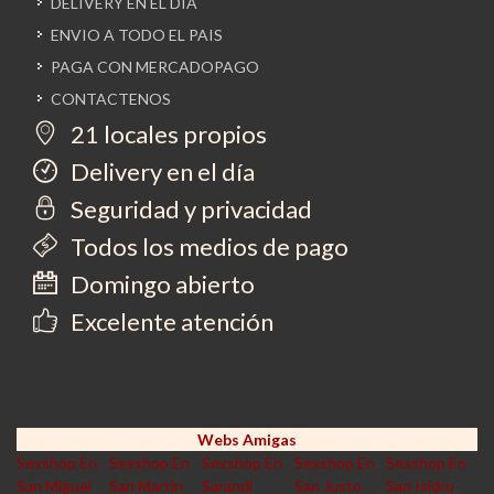
DELIVERY EN EL DIA
ENVIO A TODO EL PAIS
PAGA CON MERCADOPAGO
CONTACTENOS
21 locales propios
Delivery en el día
Seguridad y privacidad
Todos los medios de pago
Domingo abierto
Excelente atención
Webs Amigas
Sexshop En
Sexshop En
Sexshop En
Sexshop En
Sexshop En
San Miguel
San Martin
Sarandi
San Justo
San Isidro