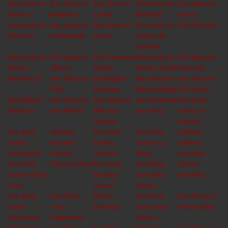
Sex shop en
Sex shop en
Sex shop en
Sex shop en
Sex shop en
Devoto
Belgrano
Ezeiza
Banfield
Flores
Sex shop en
Sex shop en
Sex shop en
Sex shop en
Sex Floresta
Floresta
Avellaneda
Lanus
Lomas de
Zamora
Sex shop en
Sex shop en
Sex Florencio
Sex shop en
Sex shop en
Moron
Olivos
Varela
Parque Leloir
Paternal
Sex Beccar
Sex shop en
Sanmiguel
Sex shop en
Sex shop en
Pilar
Sexshop
Ramos Mejia
San Isidro
San Miguel
Sex shop en
Sex shop en
san fernando
Sex shop
Sexshop
San Martin
Villa del
sex shop
envios al
Parque
interior
Sex shop
quilmes
Sex shop
Sex shop
quilmes
envios
lencería
envios
envios La
delivery
Catamarca
erótica
Chubut
Rioja
sexshop
Sex shop
Pilar Sexshop
Sex shop
Sex Shop
Olivos
envios Santa
fantasia
Gonzalez
SexShop
Cruz
sexual
Catan
Sex Shop
Sex Shop
Olivos
Sex Shop
Sex Shop La
Isidro
Jose
Sexshop
Jose Leon
Fraternidad
Casanova
Ingenieros
Suarez
Olivos Sex
Sex Shop
Sex Shop
Martinez
Sex Shop Los