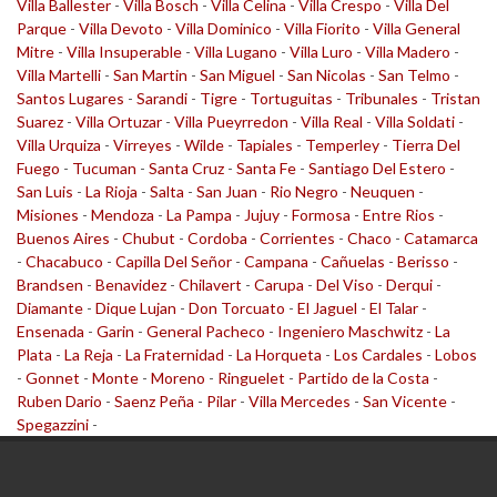
Villa Ballester
-
Villa Bosch
-
Villa Celina
-
Villa Crespo
-
Villa Del
Parque
-
Villa Devoto
-
Villa Dominico
-
Villa Fiorito
-
Villa General
Mitre
-
Villa Insuperable
-
Villa Lugano
-
Villa Luro
-
Villa Madero
-
Villa Martelli
-
San Martin
-
San Miguel
-
San Nicolas
-
San Telmo
-
Santos Lugares
-
Sarandi
-
Tigre
-
Tortuguitas
-
Tribunales
-
Tristan
Suarez
-
Villa Ortuzar
-
Villa Pueyrredon
-
Villa Real
-
Villa Soldati
-
Villa Urquiza
-
Virreyes
-
Wilde
-
Tapiales
-
Temperley
-
Tierra Del
Fuego
-
Tucuman
-
Santa Cruz
-
Santa Fe
-
Santiago Del Estero
-
San Luis
-
La Rioja
-
Salta
-
San Juan
-
Rio Negro
-
Neuquen
-
Misiones
-
Mendoza
-
La Pampa
-
Jujuy
-
Formosa
-
Entre Rios
-
Buenos Aires
-
Chubut
-
Cordoba
-
Corrientes
-
Chaco
-
Catamarca
-
Chacabuco
-
Capilla Del Señor
-
Campana
-
Cañuelas
-
Berisso
-
Brandsen
-
Benavidez
-
Chilavert
-
Carupa
-
Del Viso
-
Derqui
-
Diamante
-
Dique Lujan
-
Don Torcuato
-
El Jaguel
-
El Talar
-
Ensenada
-
Garin
-
General Pacheco
-
Ingeniero Maschwitz
-
La
Plata
-
La Reja
-
La Fraternidad
-
La Horqueta
-
Los Cardales
-
Lobos
-
Gonnet
-
Monte
-
Moreno
-
Ringuelet
-
Partido de la Costa
-
Ruben Dario
-
Saenz Peña
-
Pilar
-
Villa Mercedes
-
San Vicente
-
Spegazzini
-