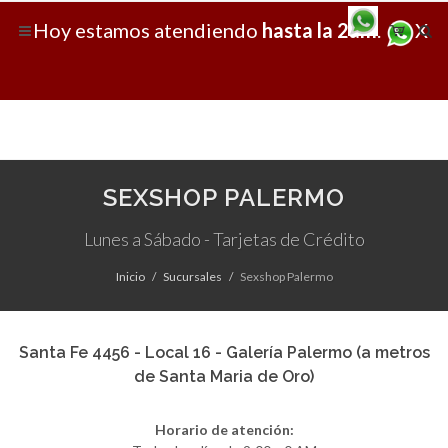
Hoy
estamos atendiendo
hasta la 2am
.
X
SEXSHOP PALERMO
Lunes a Sábado - Tarjetas de Crédito
Inicio
Sucursales
Sexshop Palermo
Santa Fe 4456 - Local 16 - Galería Palermo (a metros
de Santa Maria de Oro)
Horario de atención: