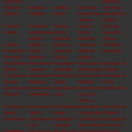
Fernando
Martinez
Sexshop
Sexshop
SexShop
Sex-Shop
Sex-Shop
Delivery
Caballito
Lanus
atendido por
atendido por
mujeres
mujeres
Sexshop
Sex-Shop
Sexhop
Sexhop
Sexshop
Lomas
atendido por
Envios
Envios
Lomas De
mujeres
Martinez
Martinez
Zamora
Sexhop
Sexhop
Sexshop
Sex Shop
Sex Shop
Desde San
Desde
Lomas De
Villa Del
Sanmiguel
Fernando
Martinez
Zamora
Parque
Sex shop en
Sex shop en
Sex shop en
Sex shop en
Sex shop en
Bernal
Caballito
Ciudadela
Berazategui
Coghlan
Sex shop en
Sex shop en
Sex shop en
Sex shop en
Sex shop en
Devoto
Belgrano
Ezeiza
Banfield
Flores
Sex shop en
Sex shop en
Sex shop en
Sex shop en
Sex Floresta
Floresta
Avellaneda
Lanus
Lomas de
Zamora
Sex shop en
Sex shop en
Sex Florencio
Sex shop en
Sex shop en
Moron
Olivos
Varela
Parque Leloir
Paternal
Sex Beccar
Sex shop en
Sanmiguel
Sex shop en
Sex shop en
Pilar
Sexshop
Ramos Mejia
San Isidro
San Miguel
Sex shop en
Sex shop en
san fernando
Sex shop