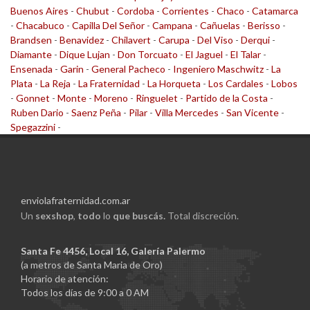
Buenos Aires
-
Chubut
-
Cordoba
-
Corrientes
-
Chaco
-
Catamarca
-
Chacabuco
-
Capilla Del Señor
-
Campana
-
Cañuelas
-
Berisso
-
Brandsen
-
Benavidez
-
Chilavert
-
Carupa
-
Del Viso
-
Derqui
-
Diamante
-
Dique Lujan
-
Don Torcuato
-
El Jaguel
-
El Talar
-
Ensenada
-
Garin
-
General Pacheco
-
Ingeniero Maschwitz
-
La
Plata
-
La Reja
-
La Fraternidad
-
La Horqueta
-
Los Cardales
-
Lobos
-
Gonnet
-
Monte
-
Moreno
-
Ringuelet
-
Partido de la Costa
-
Ruben Dario
-
Saenz Peña
-
Pilar
-
Villa Mercedes
-
San Vicente
-
Spegazzini
-
enviolafraternidad.com.ar
Un
sexshop
,
todo
lo
que buscás.
Total discreción.
Santa Fe 4456, Local 16, Galería Palermo
(a metros de Santa Maria de Oro)
Horario de atención:
Todos los días de 9:00 a 0 AM