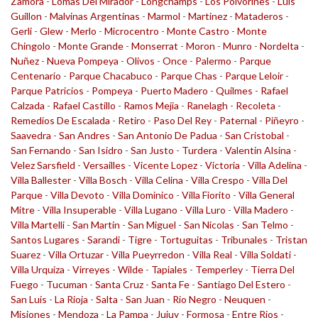
Zamora
-
Lomas Del Mirador
-
Longchamps
-
Los Polvorines
-
Luis
Guillon
-
Malvinas Argentinas
-
Marmol
-
Martinez
-
Mataderos
-
Gerli
-
Glew
-
Merlo
-
Microcentro
-
Monte Castro
-
Monte
Chingolo
-
Monte Grande
-
Monserrat
-
Moron
-
Munro
-
Nordelta
-
Nuñez
-
Nueva Pompeya
-
Olivos
-
Once
-
Palermo
-
Parque
Centenario
-
Parque Chacabuco
-
Parque Chas
-
Parque Leloir
-
Parque Patricios
-
Pompeya
-
Puerto Madero
-
Quilmes
-
Rafael
Calzada
-
Rafael Castillo
-
Ramos Mejia
-
Ranelagh
-
Recoleta
-
Remedios De Escalada
-
Retiro
-
Paso Del Rey
-
Paternal
-
Piñeyro
-
Saavedra
-
San Andres
-
San Antonio De Padua
-
San Cristobal
-
San Fernando
-
San Isidro
-
San Justo
-
Turdera
-
Valentin Alsina
-
Velez Sarsfield
-
Versailles
-
Vicente Lopez
-
Victoria
-
Villa Adelina
-
Villa Ballester
-
Villa Bosch
-
Villa Celina
-
Villa Crespo
-
Villa Del
Parque
-
Villa Devoto
-
Villa Dominico
-
Villa Fiorito
-
Villa General
Mitre
-
Villa Insuperable
-
Villa Lugano
-
Villa Luro
-
Villa Madero
-
Villa Martelli
-
San Martin
-
San Miguel
-
San Nicolas
-
San Telmo
-
Santos Lugares
-
Sarandi
-
Tigre
-
Tortuguitas
-
Tribunales
-
Tristan
Suarez
-
Villa Ortuzar
-
Villa Pueyrredon
-
Villa Real
-
Villa Soldati
-
Villa Urquiza
-
Virreyes
-
Wilde
-
Tapiales
-
Temperley
-
Tierra Del
Fuego
-
Tucuman
-
Santa Cruz
-
Santa Fe
-
Santiago Del Estero
-
San Luis
-
La Rioja
-
Salta
-
San Juan
-
Rio Negro
-
Neuquen
-
Misiones
-
Mendoza
-
La Pampa
-
Jujuy
-
Formosa
-
Entre Rios
-