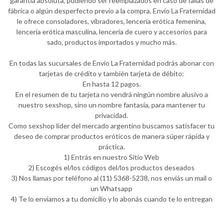
garantía absoluta, pudiendo ser reemplazados en caso de fallas de
fábrica o algún desperfecto previo a la compra. Envio La Fraternidad
le ofrece consoladores, vibradores, lencería erótica femenina,
lencería erótica masculina, lencería de cuero y accesorios para
sado, productos importados y mucho más.
En todas las sucursales de Envio La Fraternidad podrás abonar con
tarjetas de crédito y también tarjeta de débito:
En hasta 12 pagos.
En el resumen de tu tarjeta no vendrá ningún nombre alusivo a
nuestro sexshop, sino un nombre fantasía, para mantener tu
privacidad.
Como sexshop líder del mercado argentino buscamos satisfacer tu
deseo de comprar productos eróticos de manera súper rápida y
práctica.
1) Entrás en nuestro Sitio Web
2) Escogés el/los códigos del/los productos deseados
3) Nos llamas por teléfono al (11) 5368-5238, nos enviás un mail o
un Whatsapp
4) Te lo enviamos a tu domicilio y lo abonás cuando te lo entregan