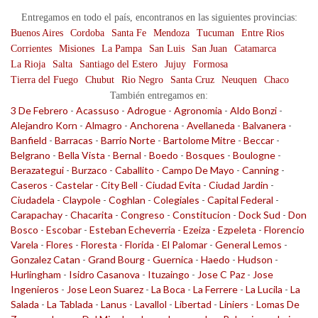
Entregamos en todo el país, encontranos en las siguientes provincias:
Buenos Aires
Cordoba
Santa Fe
Mendoza
Tucuman
Entre Rios
Corrientes
Misiones
La Pampa
San Luis
San Juan
Catamarca
La Rioja
Salta
Santiago del Estero
Jujuy
Formosa
Tierra del Fuego
Chubut
Rio Negro
Santa Cruz
Neuquen
Chaco
También entregamos en:
3 De Febrero
-
Acassuso
-
Adrogue
-
Agronomia
-
Aldo Bonzi
-
Alejandro Korn
-
Almagro
-
Anchorena
-
Avellaneda
-
Balvanera
-
Banfield
-
Barracas
-
Barrio Norte
-
Bartolome Mitre
-
Beccar
-
Belgrano
-
Bella Vista
-
Bernal
-
Boedo
-
Bosques
-
Boulogne
-
Berazategui
-
Burzaco
-
Caballito
-
Campo De Mayo
-
Canning
-
Caseros
-
Castelar
-
City Bell
-
Ciudad Evita
-
Ciudad Jardin
-
Ciudadela
-
Claypole
-
Coghlan
-
Colegiales
-
Capital Federal
-
Carapachay
-
Chacarita
-
Congreso
-
Constitucion
-
Dock Sud
-
Don
Bosco
-
Escobar
-
Esteban Echeverria
-
Ezeiza
-
Ezpeleta
-
Florencio
Varela
-
Flores
-
Floresta
-
Florida
-
El Palomar
-
General Lemos
-
Gonzalez Catan
-
Grand Bourg
-
Guernica
-
Haedo
-
Hudson
-
Hurlingham
-
Isidro Casanova
-
Ituzaingo
-
Jose C Paz
-
Jose
Ingenieros
-
Jose Leon Suarez
-
La Boca
-
La Ferrere
-
La Lucila
-
La
Salada
-
La Tablada
-
Lanus
-
Lavallol
-
Libertad
-
Liniers
-
Lomas De