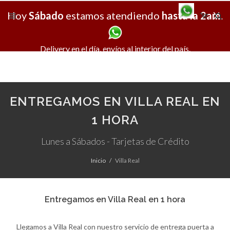
Hoy
Sábado
estamos atendiendo
hasta la 2am
X
.
Delivery en el día, envíos al interior del país.
ENTREGAMOS EN VILLA REAL EN
1 HORA
Lunes a Sábados - Tarjetas de Crédito
Inicio
Villa Real
Entregamos en Villa Real en 1 hora
Llegamos a Villa Real con nuestro servicio de entrega puerta a