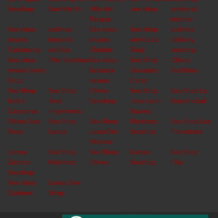
Sexshop
San Martin
Villa del
sex shop
envios al
Parque
interior
Sex shop
quilmes
Sex shop
Sex shop
quilmes
envios
lencería
envios
envios La
delivery
Catamarca
erótica
Chubut
Rioja
sexshop
Sex shop
Pilar Sexshop
Sex shop
Sex Shop
Olivos
envios Santa
fantasia
Gonzalez
SexShop
Cruz
sexual
Catan
Sex Shop
Sex Shop
Olivos
Sex Shop
Sex Shop La
Isidro
Jose
Sexshop
Jose Leon
Fraternidad
Casanova
Ingenieros
Suarez
Olivos Sex
Sex Shop
Sex Shop
Martinez
Sex Shop Los
Shop
Lanus
Loma Del
Sexshop
Polvorines
Mirador
Lomas
Sex Shop
Sex Shop
Lomas
Sex Shop
Zamora
Martinez
Olivos
Sexshop
Pilar
Sexshop
Sex shop
Lomas Sex
Quilmes
Shop