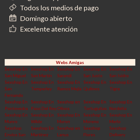
Todos los medios de pago
Domingo abierto
Excelente atención
Webs Amigas
Sexshop En
Sexshop En
Sexshop En
Sexshop En
Sexshop En
San Miguel
San Martin
Sarandi
San Justo
San Isidro
Sexshop En
Sexshop En
Sexshop En
Sexshop En
Sexshop En
San
Temperley
Ramos Mejia
Quilmes
Tigre
Fernando
Sexshop En
Sexshop En
Sexshop en
Sexshop En
Sexshop En
Pontevedra
Paso Del Rey
Olivos
Tortuguitas
Nordelta
Sexshop En
Sexshop En
Sexshop En
Sexshop En
Sexshop En
Munro
Wilde
Moron
Moreno
Merlo
Sexshop
Sexshop En
Sexshop en
Sexshop
Sexshop
Envios San
Martinez
Lanus
Flores
Delivery