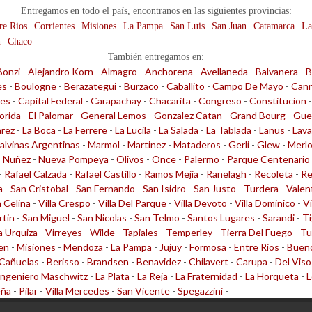
Entregamos en todo el país, encontranos en las siguientes provincias:
re Rios
Corrientes
Misiones
La Pampa
San Luis
San Juan
Catamarca
La
n
Chaco
También entregamos en:
Bonzi
-
Alejandro Korn
-
Almagro
-
Anchorena
-
Avellaneda
-
Balvanera
-
B
es
-
Boulogne
-
Berazategui
-
Burzaco
-
Caballito
-
Campo De Mayo
-
Cann
les
-
Capital Federal
-
Carapachay
-
Chacarita
-
Congreso
-
Constitucion
lorida
-
El Palomar
-
General Lemos
-
Gonzalez Catan
-
Grand Bourg
-
Gue
arez
-
La Boca
-
La Ferrere
-
La Lucila
-
La Salada
-
La Tablada
-
Lanus
-
Lava
alvinas Argentinas
-
Marmol
-
Martinez
-
Mataderos
-
Gerli
-
Glew
-
Merl
-
Nuñez
-
Nueva Pompeya
-
Olivos
-
Once
-
Palermo
-
Parque Centenario
-
Rafael Calzada
-
Rafael Castillo
-
Ramos Mejia
-
Ranelagh
-
Recoleta
-
Re
a
-
San Cristobal
-
San Fernando
-
San Isidro
-
San Justo
-
Turdera
-
Valen
a Celina
-
Villa Crespo
-
Villa Del Parque
-
Villa Devoto
-
Villa Dominico
-
Vi
rtin
-
San Miguel
-
San Nicolas
-
San Telmo
-
Santos Lugares
-
Sarandi
-
Ti
la Urquiza
-
Virreyes
-
Wilde
-
Tapiales
-
Temperley
-
Tierra Del Fuego
-
Tu
en
-
Misiones
-
Mendoza
-
La Pampa
-
Jujuy
-
Formosa
-
Entre Rios
-
Bueno
Cañuelas
-
Berisso
-
Brandsen
-
Benavidez
-
Chilavert
-
Carupa
-
Del Viso
Ingeniero Maschwitz
-
La Plata
-
La Reja
-
La Fraternidad
-
La Horqueta
-
L
eña
-
Pilar
-
Villa Mercedes
-
San Vicente
-
Spegazzini
-