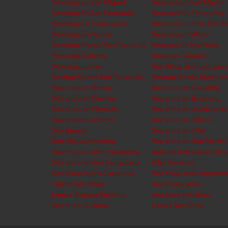
Sexshop En San Miguel
Sexshop En San Martin
Sexshop En San Fernando
Sexshop En Temperley
Sexshop En Pontevedra
Sexshop En Paso Del R
Sexshop En Munro
Sexshop En Wilde
Sexshop Envios San Fernando
Sexshop En Martinez
Sexshop Delivery
Sexshop Caballito
Sexshop Lomas
Sex-Shop atendido por 
Sexhop Desde San Fernando
Sexhop Desde Martinez
Sex shop en Bernal
Sex shop en Caballito
Sex shop en Devoto
Sex shop en Belgrano
Sex shop en Floresta
Sex shop en Avellaneda
Sex shop en Moron
Sex shop en Olivos
Sex Beccar
Sex shop en Pilar
San Miguel Sexshop
Sex shop en San Martin
Sex shop envios Catamarca
quilmes lencería erótica
Sex shop envios Santa Cruz
Pilar Sexshop
Sex Shop Isidro Casanova
Sex Shop Jose Ingenier
Olivos Sex Shop
Sex Shop Lanus
Lomas Zamora Sexshop
Sex Shop Martinez
Sex shop Quilmes
Lomas Sex Shop