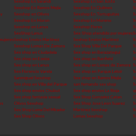
Sexshop En Sarandi
Sexshop En San Justo
S
Sexshop En Ramos Mejia
Sexshop En Quilmes
S
ey
Sexshop en Olivos
Sexshop En Tortuguitas
S
Sexshop En Moron
Sexshop En Moreno
S
Sexshop en Lanus
Sexshop Flores
S
SexShop Lanus
Sex-Shop atendido por mujeres
S
mujeres
Sexhop Envios Martinez
Sexhop Envios Martinez
S
Sexshop Lomas De Zamora
Sex Shop Villa Del Parque
S
Sex shop en Ciudadela
Sex shop en Berazategui
S
Sex shop en Ezeiza
Sex shop en Banfield
S
Sex shop en Lanus
Sex shop en Lomas de Zamora
S
Sex Florencio Varela
Sex shop en Parque Leloir
S
Sanmiguel Sexshop
Sex shop en Ramos Mejia
S
Sex shop en Villa del Parque
san fernando sex shop
S
Sex shop envios Chubut
Sex shop envios La Rioja
q
Sex shop fantasia sexual
Sex Shop Gonzalez Catan
O
os
Olivos Sexshop
Sex Shop Jose Leon Suarez
S
Sex Shop Loma Del Mirador
Martinez Sexshop
S
Sex Shop Olivos
Lomas Sexshop
S