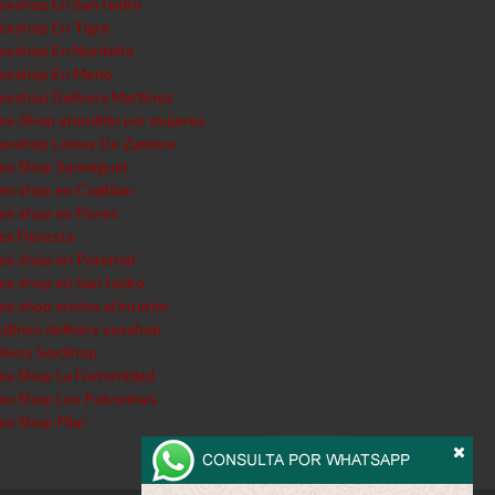
exshop En San Isidro
exshop En Tigre
exshop En Nordelta
exshop En Merlo
exshop Delivery Martinez
ex-Shop atendido por mujeres
exshop Lomas De Zamora
ex Shop Sanmiguel
ex shop en Coghlan
ex shop en Flores
ex Floresta
ex shop en Paternal
ex shop en San Isidro
ex shop envios al interior
uilmes delivery sexshop
livos SexShop
ex Shop La Fraternidad
ex Shop Los Polvorines
ex Shop Pilar