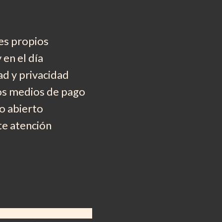
es propios
 en el día
d y privacidad
os medios de pago
 abierto
e atención