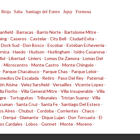
 Rioja
Salta
Santiago del Estero
Jujuy
Formosa
anfield
-
Barracas
-
Barrio Norte
-
Bartolome Mitre
-
ing
-
Caseros
-
Castelar
-
City Bell
-
Ciudad Evita
-
-
Dock Sud
-
Don Bosco
-
Escobar
-
Esteban Echeverria
-
rnica
-
Haedo
-
Hudson
-
Hurlingham
-
Isidro Casanova
-
llol
-
Libertad
-
Liniers
-
Lomas De Zamora
-
Lomas Del
o
-
Microcentro
-
Monte Castro
-
Monte Chingolo
-
-
Parque Chacabuco
-
Parque Chas
-
Parque Leloir
-
medios De Escalada
-
Retiro
-
Paso Del Rey
-
Paternal
-
tin Alsina
-
Velez Sarsfield
-
Versailles
-
Vicente Lopez
-
lla Fiorito
-
Villa General Mitre
-
Villa Insuperable
-
Villa
gre
-
Tortuguitas
-
Tribunales
-
Tristan Suarez
-
Villa
cuman
-
Santa Cruz
-
Santa Fe
-
Santiago Del Estero
-
s Aires
-
Chubut
-
Cordoba
-
Corrientes
-
Chaco
-
-
Derqui
-
Diamante
-
Dique Lujan
-
Don Torcuato
-
El
os Cardales
-
Lobos
-
Gonnet
-
Monte
-
Moreno
-