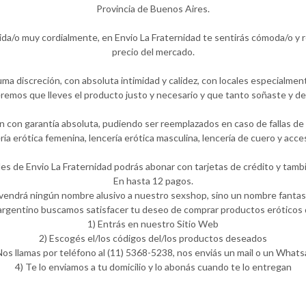
Provincia de Buenos Aires.
ida/o muy cordialmente, en Envio La Fraternidad te sentirás cómoda/o y
precio del mercado.
ma discreción, con absoluta intimidad y calidez, con locales especialmen
emos que lleves el producto justo y necesario y que tanto soñaste y de
 con garantía absoluta, pudiendo ser reemplazados en caso de fallas de f
ería erótica femenina, lencería erótica masculina, lencería de cuero y ac
les de Envio La Fraternidad podrás abonar con tarjetas de crédito y tambi
En hasta 12 pagos.
 vendrá ningún nombre alusivo a nuestro sexshop, sino un nombre fantasí
rgentino buscamos satisfacer tu deseo de comprar productos eróticos d
1) Entrás en nuestro Sitio Web
2) Escogés el/los códigos del/los productos deseados
Nos llamas por teléfono al (11) 5368-5238, nos enviás un mail o un What
4) Te lo enviamos a tu domicilio y lo abonás cuando te lo entregan