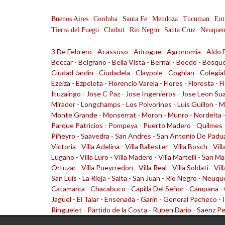
Buenos Aires
Cordoba
Santa Fe
Mendoza
Tucuman
Ent
Tierra del Fuego
Chubut
Rio Negro
Santa Cruz
Neuque
3 De Febrero
-
Acassuso
-
Adrogue
-
Agronomia
-
Aldo 
Beccar
-
Belgrano
-
Bella Vista
-
Bernal
-
Boedo
-
Bosqu
Ciudad Jardin
-
Ciudadela
-
Claypole
-
Coghlan
-
Colegia
Ezeiza
-
Ezpeleta
-
Florencio Varela
-
Flores
-
Floresta
-
F
Ituzaingo
-
Jose C Paz
-
Jose Ingenieros
-
Jose Leon Su
Mirador
-
Longchamps
-
Los Polvorines
-
Luis Guillon
-
M
Monte Grande
-
Monserrat
-
Moron
-
Munro
-
Nordelta
Parque Patricios
-
Pompeya
-
Puerto Madero
-
Quilmes
Piñeyro
-
Saavedra
-
San Andres
-
San Antonio De Padu
Victoria
-
Villa Adelina
-
Villa Ballester
-
Villa Bosch
-
Vill
Lugano
-
Villa Luro
-
Villa Madero
-
Villa Martelli
-
San Ma
Ortuzar
-
Villa Pueyrredon
-
Villa Real
-
Villa Soldati
-
Vil
San Luis
-
La Rioja
-
Salta
-
San Juan
-
Rio Negro
-
Neuqu
Catamarca
-
Chacabuco
-
Capilla Del Señor
-
Campana
-
Jaguel
-
El Talar
-
Ensenada
-
Garin
-
General Pacheco
-
Ringuelet
-
Partido de la Costa
-
Ruben Dario
-
Saenz P