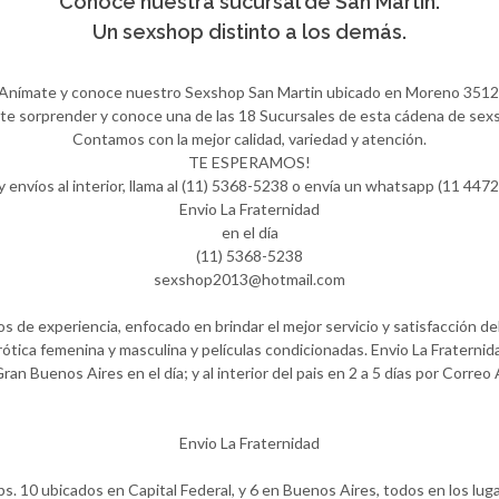
Conocé nuestra sucursal de San Martin.
Un sexshop distinto a los demás.
Anímate y conoce nuestro Sexshop San Martin ubicado en Moreno 3512
te sorprender y conoce una de las 18 Sucursales de esta cádena de sex
Contamos con la mejor calidad, variedad y atención.
TE ESPERAMOS!
y envíos al interior, llama al (11) 5368-5238 o envía un whatsapp (11 4
Envio La Fraternidad
en el día
(11) 5368-5238
sexshop2013@hotmail.com
 de experiencia, enfocado en brindar el mejor servicio y satisfacción del
ótica femenina y masculina y películas condicionadas. Envio La Fraternida
Gran Buenos Aires en el día; y al interior del pais en 2 a 5 días por Correo
Envio La Fraternidad
ps. 10 ubicados en Capital Federal, y 6 en Buenos Aires, todos en los lug