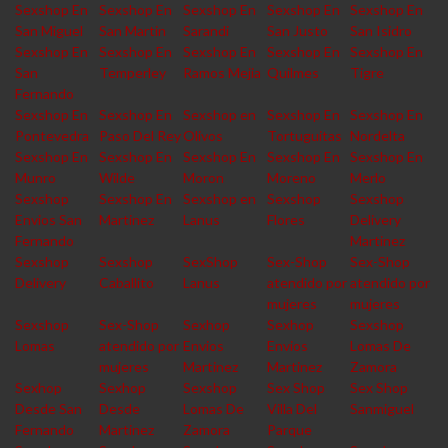
Sexshop En
Sexshop En
Sexshop En
Sexshop En
Sexshop En
San Miguel
San Martin
Sarandi
San Justo
San Isidro
Sexshop En
Sexshop En
Sexshop En
Sexshop En
Sexshop En
San
Temperley
Ramos Mejia
Quilmes
Tigre
Fernando
Sexshop En
Sexshop En
Sexshop en
Sexshop En
Sexshop En
Pontevedra
Paso Del Rey
Olivos
Tortuguitas
Nordelta
Sexshop En
Sexshop En
Sexshop En
Sexshop En
Sexshop En
Munro
Wilde
Moron
Moreno
Merlo
Sexshop
Sexshop En
Sexshop en
Sexshop
Sexshop
Envios San
Martinez
Lanus
Flores
Delivery
Fernando
Martinez
Sexshop
Sexshop
SexShop
Sex-Shop
Sex-Shop
Delivery
Caballito
Lanus
atendido por
atendido por
mujeres
mujeres
Sexshop
Sex-Shop
Sexhop
Sexhop
Sexshop
Lomas
atendido por
Envios
Envios
Lomas De
mujeres
Martinez
Martinez
Zamora
Sexhop
Sexhop
Sexshop
Sex Shop
Sex Shop
Desde San
Desde
Lomas De
Villa Del
Sanmiguel
Fernando
Martinez
Zamora
Parque