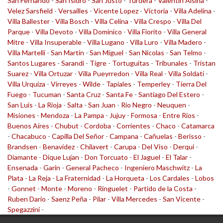
San Fernando
-
San Isidro
-
San Justo
-
Turdera
-
Valentin Alsina
-
Velez Sarsfield
-
Versailles
-
Vicente Lopez
-
Victoria
-
Villa Adelina
-
Villa Ballester
-
Villa Bosch
-
Villa Celina
-
Villa Crespo
-
Villa Del
Parque
-
Villa Devoto
-
Villa Dominico
-
Villa Fiorito
-
Villa General
Mitre
-
Villa Insuperable
-
Villa Lugano
-
Villa Luro
-
Villa Madero
-
Villa Martelli
-
San Martin
-
San Miguel
-
San Nicolas
-
San Telmo
-
Santos Lugares
-
Sarandi
-
Tigre
-
Tortuguitas
-
Tribunales
-
Tristan
Suarez
-
Villa Ortuzar
-
Villa Pueyrredon
-
Villa Real
-
Villa Soldati
-
Villa Urquiza
-
Virreyes
-
Wilde
-
Tapiales
-
Temperley
-
Tierra Del
Fuego
-
Tucuman
-
Santa Cruz
-
Santa Fe
-
Santiago Del Estero
-
San Luis
-
La Rioja
-
Salta
-
San Juan
-
Rio Negro
-
Neuquen
-
Misiones
-
Mendoza
-
La Pampa
-
Jujuy
-
Formosa
-
Entre Rios
-
Buenos Aires
-
Chubut
-
Cordoba
-
Corrientes
-
Chaco
-
Catamarca
-
Chacabuco
-
Capilla Del Señor
-
Campana
-
Cañuelas
-
Berisso
-
Brandsen
-
Benavidez
-
Chilavert
-
Carupa
-
Del Viso
-
Derqui
-
Diamante
-
Dique Lujan
-
Don Torcuato
-
El Jaguel
-
El Talar
-
Ensenada
-
Garin
-
General Pacheco
-
Ingeniero Maschwitz
-
La
Plata
-
La Reja
-
La Fraternidad
-
La Horqueta
-
Los Cardales
-
Lobos
-
Gonnet
-
Monte
-
Moreno
-
Ringuelet
-
Partido de la Costa
-
Ruben Dario
-
Saenz Peña
-
Pilar
-
Villa Mercedes
-
San Vicente
-
Spegazzini
-