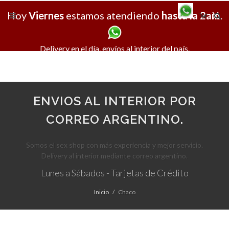
Hoy
Viernes
estamos atendiendo
hasta la 2am
X
.
Delivery en el día, envíos al interior del país.
ENVIOS AL INTERIOR POR
CORREO ARGENTINO.
Somos el sex shop con más experiencia y mejor servicio.
Delivery al interior mediante correo argentino.
Lunes a Sábados - Tarjetas de Crédito
Inicio
Chaco