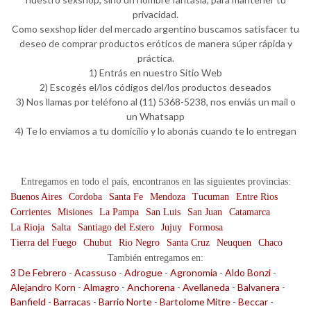
privacidad.
Como sexshop líder del mercado argentino buscamos satisfacer tu
deseo de comprar productos eróticos de manera súper rápida y
práctica.
1) Entrás en nuestro Sitio Web
2) Escogés el/los códigos del/los productos deseados
3) Nos llamas por teléfono al (11) 5368-5238, nos enviás un mail o
un Whatsapp
4) Te lo enviamos a tu domicilio y lo abonás cuando te lo entregan
Entregamos en todo el país, encontranos en las siguientes provincias:
Buenos Aires
Cordoba
Santa Fe
Mendoza
Tucuman
Entre Rios
Corrientes
Misiones
La Pampa
San Luis
San Juan
Catamarca
La Rioja
Salta
Santiago del Estero
Jujuy
Formosa
Tierra del Fuego
Chubut
Rio Negro
Santa Cruz
Neuquen
Chaco
También entregamos en:
3 De Febrero
-
Acassuso
-
Adrogue
-
Agronomia
-
Aldo Bonzi
-
Alejandro Korn
-
Almagro
-
Anchorena
-
Avellaneda
-
Balvanera
-
Banfield
-
Barracas
-
Barrio Norte
-
Bartolome Mitre
-
Beccar
-