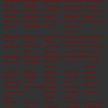
Sex shop en
Sex shop en
Sex shop en
Sex shop en
Sex shop en
Bernal
Caballito
Ciudadela
Berazategui
Coghlan
Sex shop en
Sex shop en
Sex shop en
Sex shop en
Sex shop en
Devoto
Belgrano
Ezeiza
Banfield
Flores
Sex shop en
Sex shop en
Sex shop en
Sex shop en
Sex Floresta
Floresta
Avellaneda
Lanus
Lomas de
Zamora
Sex shop en
Sex shop en
Sex Florencio
Sex shop en
Sex shop en
Moron
Olivos
Varela
Parque Leloir
Paternal
Sex Beccar
Sex shop en
Sanmiguel
Sex shop en
Sex shop en
Pilar
Sexshop
Ramos Mejia
San Isidro
San Miguel
Sex shop en
Sex shop en
san fernando
Sex shop
Sexshop
San Martin
Villa del
sex shop
envios al
Parque
interior
Sex shop
quilmes
Sex shop
Sex shop
quilmes
envios
lencería
envios
envios La
delivery
Catamarca
erótica
Chubut
Rioja
sexshop
Sex shop
Pilar Sexshop
Sex shop
Sex Shop
Olivos
envios Santa
fantasia
Gonzalez
SexShop
Cruz
sexual
Catan
Sex Shop
Sex Shop
Olivos
Sex Shop
Sex Shop La
Isidro
Jose
Sexshop
Jose Leon
Fraternidad