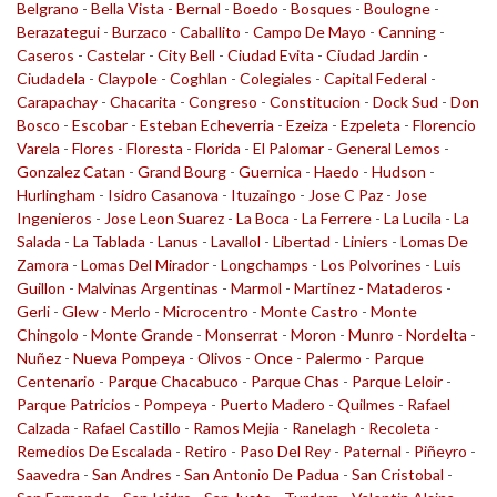
Belgrano
-
Bella Vista
-
Bernal
-
Boedo
-
Bosques
-
Boulogne
-
Berazategui
-
Burzaco
-
Caballito
-
Campo De Mayo
-
Canning
-
Caseros
-
Castelar
-
City Bell
-
Ciudad Evita
-
Ciudad Jardin
-
Ciudadela
-
Claypole
-
Coghlan
-
Colegiales
-
Capital Federal
-
Carapachay
-
Chacarita
-
Congreso
-
Constitucion
-
Dock Sud
-
Don
Bosco
-
Escobar
-
Esteban Echeverria
-
Ezeiza
-
Ezpeleta
-
Florencio
Varela
-
Flores
-
Floresta
-
Florida
-
El Palomar
-
General Lemos
-
Gonzalez Catan
-
Grand Bourg
-
Guernica
-
Haedo
-
Hudson
-
Hurlingham
-
Isidro Casanova
-
Ituzaingo
-
Jose C Paz
-
Jose
Ingenieros
-
Jose Leon Suarez
-
La Boca
-
La Ferrere
-
La Lucila
-
La
Salada
-
La Tablada
-
Lanus
-
Lavallol
-
Libertad
-
Liniers
-
Lomas De
Zamora
-
Lomas Del Mirador
-
Longchamps
-
Los Polvorines
-
Luis
Guillon
-
Malvinas Argentinas
-
Marmol
-
Martinez
-
Mataderos
-
Gerli
-
Glew
-
Merlo
-
Microcentro
-
Monte Castro
-
Monte
Chingolo
-
Monte Grande
-
Monserrat
-
Moron
-
Munro
-
Nordelta
-
Nuñez
-
Nueva Pompeya
-
Olivos
-
Once
-
Palermo
-
Parque
Centenario
-
Parque Chacabuco
-
Parque Chas
-
Parque Leloir
-
Parque Patricios
-
Pompeya
-
Puerto Madero
-
Quilmes
-
Rafael
Calzada
-
Rafael Castillo
-
Ramos Mejia
-
Ranelagh
-
Recoleta
-
Remedios De Escalada
-
Retiro
-
Paso Del Rey
-
Paternal
-
Piñeyro
-
Saavedra
-
San Andres
-
San Antonio De Padua
-
San Cristobal
-