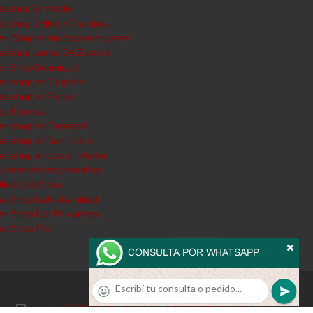
exshop En Merlo
exshop Delivery Martinez
ex-Shop atendido por mujeres
exshop Lomas De Zamora
ex Shop Sanmiguel
ex shop en Coghlan
ex shop en Flores
ex Floresta
ex shop en Paternal
ex shop en San Isidro
ex shop envios al interior
uilmes delivery sexshop
livos SexShop
ex Shop La Fraternidad
ex Shop Los Polvorines
ex Shop Pilar
sexshop2013@hotmail.com
·
0810-444-6969