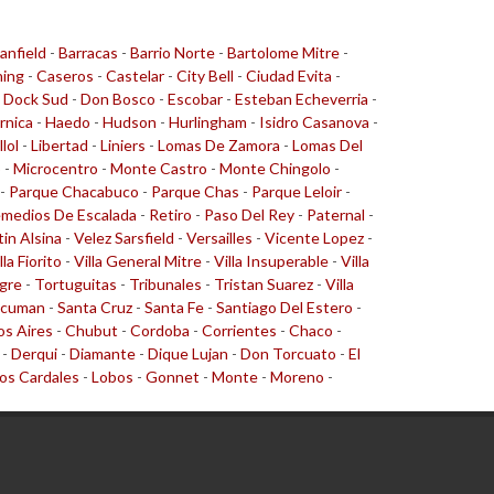
anfield
-
Barracas
-
Barrio Norte
-
Bartolome Mitre
-
ing
-
Caseros
-
Castelar
-
City Bell
-
Ciudad Evita
-
-
Dock Sud
-
Don Bosco
-
Escobar
-
Esteban Echeverria
-
rnica
-
Haedo
-
Hudson
-
Hurlingham
-
Isidro Casanova
-
llol
-
Libertad
-
Liniers
-
Lomas De Zamora
-
Lomas Del
o
-
Microcentro
-
Monte Castro
-
Monte Chingolo
-
-
Parque Chacabuco
-
Parque Chas
-
Parque Leloir
-
medios De Escalada
-
Retiro
-
Paso Del Rey
-
Paternal
-
tin Alsina
-
Velez Sarsfield
-
Versailles
-
Vicente Lopez
-
lla Fiorito
-
Villa General Mitre
-
Villa Insuperable
-
Villa
gre
-
Tortuguitas
-
Tribunales
-
Tristan Suarez
-
Villa
cuman
-
Santa Cruz
-
Santa Fe
-
Santiago Del Estero
-
s Aires
-
Chubut
-
Cordoba
-
Corrientes
-
Chaco
-
-
Derqui
-
Diamante
-
Dique Lujan
-
Don Torcuato
-
El
os Cardales
-
Lobos
-
Gonnet
-
Monte
-
Moreno
-