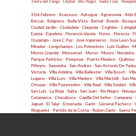
Tierra del Fuego
Chubut
Rio Negro
Santa Cruz
Neuque
3 De Febrero
-
Acassuso
-
Adrogue
-
Agronomia
-
Aldo 
Beccar
-
Belgrano
-
Bella Vista
-
Bernal
-
Boedo
-
Bosqu
Ciudad Jardin
-
Ciudadela
-
Claypole
-
Coghlan
-
Colegia
Ezeiza
-
Ezpeleta
-
Florencio Varela
-
Flores
-
Floresta
-
F
Ituzaingo
-
Jose C Paz
-
Jose Ingenieros
-
Jose Leon Su
Mirador
-
Longchamps
-
Los Polvorines
-
Luis Guillon
-
M
Monte Grande
-
Monserrat
-
Moron
-
Munro
-
Nordelta
Parque Patricios
-
Pompeya
-
Puerto Madero
-
Quilmes
Piñeyro
-
Saavedra
-
San Andres
-
San Antonio De Padu
Victoria
-
Villa Adelina
-
Villa Ballester
-
Villa Bosch
-
Vill
Lugano
-
Villa Luro
-
Villa Madero
-
Villa Martelli
-
San Ma
Ortuzar
-
Villa Pueyrredon
-
Villa Real
-
Villa Soldati
-
Vil
San Luis
-
La Rioja
-
Salta
-
San Juan
-
Rio Negro
-
Neuqu
Catamarca
-
Chacabuco
-
Capilla Del Señor
-
Campana
-
Jaguel
-
El Talar
-
Ensenada
-
Garin
-
General Pacheco
-
Ringuelet
-
Partido de la Costa
-
Ruben Dario
-
Saenz P