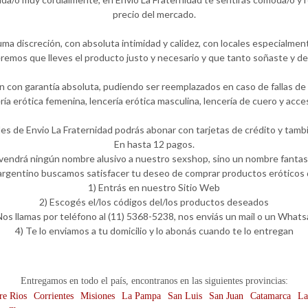
precio del mercado.
ma discreción, con absoluta intimidad y calidez, con locales especialmen
emos que lleves el producto justo y necesario y que tanto soñaste y de
 con garantía absoluta, pudiendo ser reemplazados en caso de fallas de f
ería erótica femenina, lencería erótica masculina, lencería de cuero y ac
les de Envio La Fraternidad podrás abonar con tarjetas de crédito y tambi
En hasta 12 pagos.
 vendrá ningún nombre alusivo a nuestro sexshop, sino un nombre fantasí
rgentino buscamos satisfacer tu deseo de comprar productos eróticos d
1) Entrás en nuestro Sitio Web
2) Escogés el/los códigos del/los productos deseados
Nos llamas por teléfono al (11) 5368-5238, nos enviás un mail o un What
4) Te lo enviamos a tu domicilio y lo abonás cuando te lo entregan
Entregamos en todo el país, encontranos en las siguientes provincias:
re Rios
Corrientes
Misiones
La Pampa
San Luis
San Juan
Catamarca
La