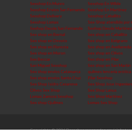
Sexshop En Munro
Sexshop En Wilde
Sexshop Envios San Fernando
Sexshop En Martinez
Sexshop Delivery
Sexshop Caballito
Sexshop Lomas
Sex-Shop atendido por 
Sexhop Desde San Fernando
Sexhop Desde Martinez
Sex shop en Bernal
Sex shop en Caballito
Sex shop en Devoto
Sex shop en Belgrano
Sex shop en Floresta
Sex shop en Avellaneda
Sex shop en Moron
Sex shop en Olivos
Sex Beccar
Sex shop en Pilar
San Miguel Sexshop
Sex shop en San Martin
Sex shop envios Catamarca
quilmes lencería erótica
Sex shop envios Santa Cruz
Pilar Sexshop
Sex Shop Isidro Casanova
Sex Shop Jose Ingenier
Olivos Sex Shop
Sex Shop Lanus
Lomas Zamora Sexshop
Sex Shop Martinez
Sex shop Quilmes
Lomas Sex Shop
Copyrights © 2026 Derechos reservados enviolafratern