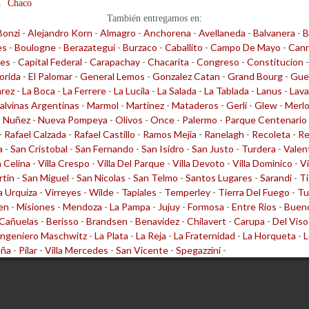
n
Chaco
También entregamos en:
Bonzi
-
Alejandro Korn
-
Almagro
-
Anchorena
-
Avellaneda
-
Balvanera
-
B
es
-
Boulogne
-
Berazategui
-
Burzaco
-
Caballito
-
Campo De Mayo
-
Cann
les
-
Capital Federal
-
Carapachay
-
Chacarita
-
Congreso
-
Constitucion
lorida
-
El Palomar
-
General Lemos
-
Gonzalez Catan
-
Grand Bourg
-
Gue
arez
-
La Boca
-
La Ferrere
-
La Lucila
-
La Salada
-
La Tablada
-
Lanus
-
Lava
alvinas Argentinas
-
Marmol
-
Martinez
-
Mataderos
-
Gerli
-
Glew
-
Merl
-
Nuñez
-
Nueva Pompeya
-
Olivos
-
Once
-
Palermo
-
Parque Centenario
-
Rafael Calzada
-
Rafael Castillo
-
Ramos Mejia
-
Ranelagh
-
Recoleta
-
Re
a
-
San Cristobal
-
San Fernando
-
San Isidro
-
San Justo
-
Turdera
-
Valen
a Celina
-
Villa Crespo
-
Villa Del Parque
-
Villa Devoto
-
Villa Dominico
-
Vi
rtin
-
San Miguel
-
San Nicolas
-
San Telmo
-
Santos Lugares
-
Sarandi
-
Ti
la Urquiza
-
Virreyes
-
Wilde
-
Tapiales
-
Temperley
-
Tierra Del Fuego
-
Tu
en
-
Misiones
-
Mendoza
-
La Pampa
-
Jujuy
-
Formosa
-
Entre Rios
-
Bueno
Cañuelas
-
Berisso
-
Brandsen
-
Benavidez
-
Chilavert
-
Carupa
-
Del Viso
Ingeniero Maschwitz
-
La Plata
-
La Reja
-
La Fraternidad
-
La Horqueta
-
L
eña
-
Pilar
-
Villa Mercedes
-
San Vicente
-
Spegazzini
-