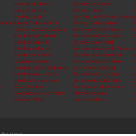
Sexshop En Moron
Sexshop En Moreno
S
Sexshop en Lanus
Sexshop Flores
S
SexShop Lanus
Sex-Shop atendido por mujeres
S
mujeres
Sexhop Envios Martinez
Sexhop Envios Martinez
S
Sexshop Lomas De Zamora
Sex Shop Villa Del Parque
S
Sex shop en Ciudadela
Sex shop en Berazategui
S
Sex shop en Ezeiza
Sex shop en Banfield
S
Sex shop en Lanus
Sex shop en Lomas de Zamora
S
Sex Florencio Varela
Sex shop en Parque Leloir
S
Sanmiguel Sexshop
Sex shop en Ramos Mejia
S
Sex shop en Villa del Parque
san fernando sex shop
S
Sex shop envios Chubut
Sex shop envios La Rioja
q
Sex shop fantasia sexual
Sex Shop Gonzalez Catan
O
os
Olivos Sexshop
Sex Shop Jose Leon Suarez
S
Sex Shop Loma Del Mirador
Martinez Sexshop
S
Sex Shop Olivos
Lomas Sexshop
S
idad.com.ar