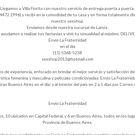
Llegamos a Villa Fiorito con nuestro servicio de entrega puerta a puerta.
472 2996) y recibí en la comodidad de tu casa y en forma totalmente dis
nuestro sexshop.
Enviamos desde nuestra sucursal de Lanús.
 ayudamos a realizar tus fantasías y vivir tu sexualidad al máximo. DELIV
Envio La Fraternidad
en el día
(11) 5368-5238
sexshop2013@hotmail.com
 de experiencia, enfocado en brindar el mejor servicio y satisfacción del
ótica femenina y masculina y películas condicionadas. Envio La Fraternida
Gran Buenos Aires en el día; y al interior del pais en 2 a 5 días por Correo
Envio La Fraternidad
ps. 10 ubicados en Capital Federal, y 6 en Buenos Aires, todos en los lug
Provincia de Buenos Aires.
ida/o muy cordialmente, en Envio La Fraternidad te sentirás cómoda/o y