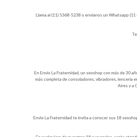
Llama al (11) 5368-5238 o envíanos un Whatsapp (11 4
Te
En Envio La Fraternidad, un sexshop con más de 30 años
más completa de consoladores, vibradores, lencería er
Aires y a 
Envio La Fraternidad te invita a conocer sus 18 sexsho
En cualquiera de nuestras 18 sucursales, serás atend