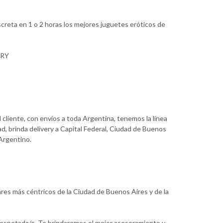
creta en 1 o 2 horas los mejores juguetes eróticos de
ERY
 cliente, con envíos a toda Argentina, tenemos la línea
d, brinda delivery a Capital Federal, Ciudad de Buenos
 Argentino.
ares más céntricos de la Ciudad de Buenos Aires y de la
 respetada/o. Te brindaremos el mejor asesoramiento y