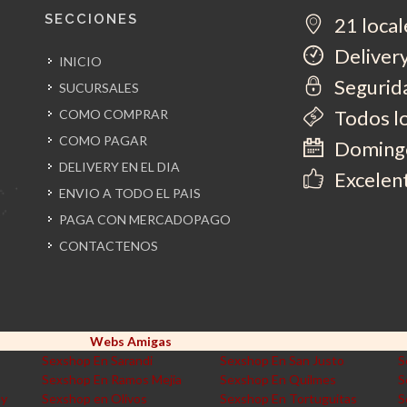
SECCIONES
21 local
Delivery
INICIO
Segurida
SUCURSALES
Todos l
COMO COMPRAR
COMO PAGAR
Domingo
DELIVERY EN EL DIA
Excelent
ENVIO A TODO EL PAIS
PAGA CON MERCADOPAGO
CONTACTENOS
Webs Amigas
Sexshop En Sarandi
Sexshop En San Justo
S
Sexshop En Ramos Mejia
Sexshop En Quilmes
S
ey
Sexshop en Olivos
Sexshop En Tortuguitas
S