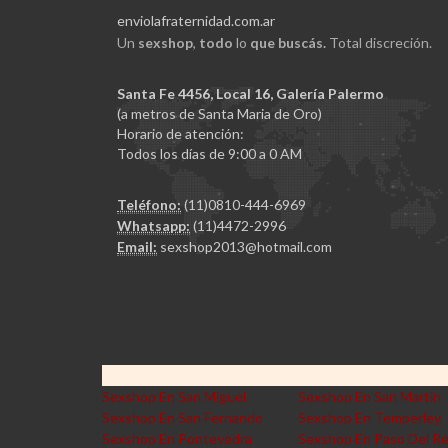
enviolafraternidad.com.ar
Un
sexshop
,
todo
lo
que buscás.
Total discreción.
Santa Fe 4456, Local 16, Galería Palermo
(a metros de Santa Maria de Oro)
Horario de atención:
Todos los días de 9:00 a 0 AM
Teléfono:
(11)0810-444-6969
Whatsapp:
(11)4472-2996
Email:
sexshop2013@hotmail.com
Sexshop En San Miguel
Sexshop En San Martin
Sexshop En San Fernando
Sexshop En Temperley
Sexshop En Pontevedra
Sexshop En Paso Del R