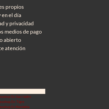
es propios
 en el día
d y privacidad
os medios de pago
 abierto
e atención
exshop En San Isidro
exshop En Tigre
exshop En Nordelta