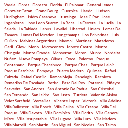
Varela
-
Flores
-
Floresta
-
Florida
-
El Palomar
-
General Lemos
-
Gonzalez Catan
-
Grand Bourg
-
Guernica
-
Haedo
-
Hudson
-
Hurlingham
-
Isidro Casanova
-
Ituzaingo
-
Jose C Paz
-
Jose
Ingenieros
-
Jose Leon Suarez
-
La Boca
-
La Ferrere
-
La Lucila
-
La
Salada
-
La Tablada
-
Lanus
-
Lavallol
-
Libertad
-
Liniers
-
Lomas De
Zamora
-
Lomas Del Mirador
-
Longchamps
-
Los Polvorines
-
Luis
Guillon
-
Malvinas Argentinas
-
Marmol
-
Martinez
-
Mataderos
-
Gerli
-
Glew
-
Merlo
-
Microcentro
-
Monte Castro
-
Monte
Chingolo
-
Monte Grande
-
Monserrat
-
Moron
-
Munro
-
Nordelta
-
Nuñez
-
Nueva Pompeya
-
Olivos
-
Once
-
Palermo
-
Parque
Centenario
-
Parque Chacabuco
-
Parque Chas
-
Parque Leloir
-
Parque Patricios
-
Pompeya
-
Puerto Madero
-
Quilmes
-
Rafael
Calzada
-
Rafael Castillo
-
Ramos Mejia
-
Ranelagh
-
Recoleta
-
Remedios De Escalada
-
Retiro
-
Paso Del Rey
-
Paternal
-
Piñeyro
-
Saavedra
-
San Andres
-
San Antonio De Padua
-
San Cristobal
-
San Fernando
-
San Isidro
-
San Justo
-
Turdera
-
Valentin Alsina
-
Velez Sarsfield
-
Versailles
-
Vicente Lopez
-
Victoria
-
Villa Adelina
-
Villa Ballester
-
Villa Bosch
-
Villa Celina
-
Villa Crespo
-
Villa Del
Parque
-
Villa Devoto
-
Villa Dominico
-
Villa Fiorito
-
Villa General
Mitre
-
Villa Insuperable
-
Villa Lugano
-
Villa Luro
-
Villa Madero
-
Villa Martelli
-
San Martin
-
San Miguel
-
San Nicolas
-
San Telmo
-