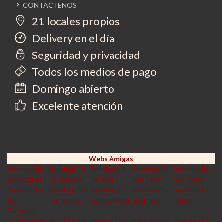
CONTACTENOS
21 locales propios
Delivery en el día
Seguridad y privacidad
Todos los medios de pago
Domingo abierto
Excelente atención
Webs Amigas
Sexshop En
Sexshop En
Sexshop En
Sexshop En
Sexshop En
San Miguel
San Martin
Sarandi
San Justo
San Isidro
Sexshop En
Sexshop En
Sexshop En
Sexshop En
Sexshop En
San
Temperley
Ramos Mejia
Quilmes
Tigre
Fernando
Sexshop En
Sexshop En
Sexshop en
Sexshop En
Sexshop En