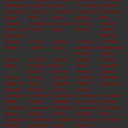
Pontevedra
Paso Del Rey
Olivos
Tortuguitas
Nordelta
Sexshop En
Sexshop En
Sexshop En
Sexshop En
Sexshop En
Munro
Wilde
Moron
Moreno
Merlo
Sexshop
Sexshop En
Sexshop en
Sexshop
Sexshop
Envios San
Martinez
Lanus
Flores
Delivery
Fernando
Martinez
Sexshop
Sexshop
SexShop
Sex-Shop
Sex-Shop
Delivery
Caballito
Lanus
atendido por
atendido por
mujeres
mujeres
Sexshop
Sex-Shop
Sexhop
Sexhop
Sexshop
Lomas
atendido por
Envios
Envios
Lomas De
mujeres
Martinez
Martinez
Zamora
Sexhop
Sexhop
Sexshop
Sex Shop
Sex Shop
Desde San
Desde
Lomas De
Villa Del
Sanmiguel
Fernando
Martinez
Zamora
Parque
Sex shop en
Sex shop en
Sex shop en
Sex shop en
Sex shop en
Bernal
Caballito
Ciudadela
Berazategui
Coghlan
Sex shop en
Sex shop en
Sex shop en
Sex shop en
Sex shop en
Devoto
Belgrano
Ezeiza
Banfield
Flores
Sex shop en
Sex shop en
Sex shop en
Sex shop en
Sex Floresta
Floresta
Avellaneda
Lanus
Lomas de