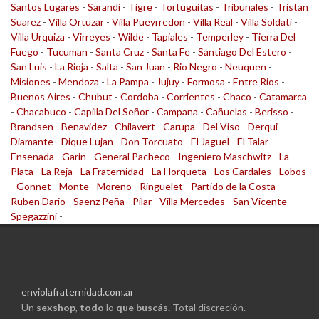
Santos Lugares
-
Sarandi
-
Tigre
-
Tortuguitas
-
Tribunales
-
Tristan
Suarez
-
Villa Ortuzar
-
Villa Pueyrredon
-
Villa Real
-
Villa Soldati
-
Villa Urquiza
-
Virreyes
-
Wilde
-
Tapiales
-
Temperley
-
Tierra Del
Fuego
-
Tucuman
-
Santa Cruz
-
Santa Fe
-
Santiago Del Estero
-
San Luis
-
La Rioja
-
Salta
-
San Juan
-
Rio Negro
-
Neuquen
-
Misiones
-
Mendoza
-
La Pampa
-
Jujuy
-
Formosa
-
Entre Rios
-
Buenos Aires
-
Chubut
-
Cordoba
-
Corrientes
-
Chaco
-
Catamarca
-
Chacabuco
-
Capilla Del Señor
-
Campana
-
Cañuelas
-
Berisso
-
Brandsen
-
Benavidez
-
Chilavert
-
Carupa
-
Del Viso
-
Derqui
-
Diamante
-
Dique Lujan
-
Don Torcuato
-
El Jaguel
-
El Talar
-
Ensenada
-
Garin
-
General Pacheco
-
Ingeniero Maschwitz
-
La
Plata
-
La Reja
-
La Fraternidad
-
La Horqueta
-
Los Cardales
-
Lobos
-
Gonnet
-
Monte
-
Moreno
-
Ringuelet
-
Partido de la Costa
-
Ruben Dario
-
Saenz Peña
-
Pilar
-
Villa Mercedes
-
San Vicente
-
Spegazzini
-
enviolafraternidad.com.ar
Un
sexshop
,
todo
lo
que buscás.
Total discreción.