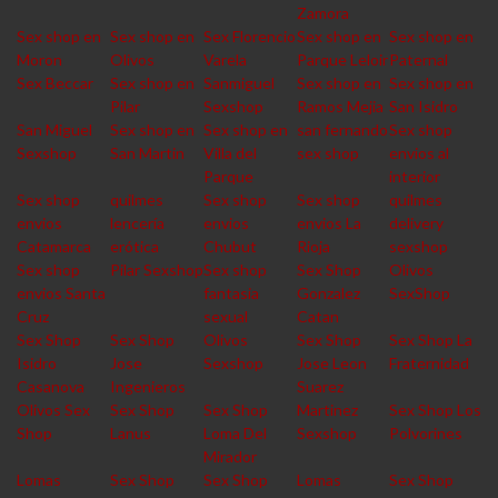
Zamora
Sex shop en
Sex shop en
Sex Florencio
Sex shop en
Sex shop en
Moron
Olivos
Varela
Parque Leloir
Paternal
Sex Beccar
Sex shop en
Sanmiguel
Sex shop en
Sex shop en
Pilar
Sexshop
Ramos Mejia
San Isidro
San Miguel
Sex shop en
Sex shop en
san fernando
Sex shop
Sexshop
San Martin
Villa del
sex shop
envios al
Parque
interior
Sex shop
quilmes
Sex shop
Sex shop
quilmes
envios
lencería
envios
envios La
delivery
Catamarca
erótica
Chubut
Rioja
sexshop
Sex shop
Pilar Sexshop
Sex shop
Sex Shop
Olivos
envios Santa
fantasia
Gonzalez
SexShop
Cruz
sexual
Catan
Sex Shop
Sex Shop
Olivos
Sex Shop
Sex Shop La
Isidro
Jose
Sexshop
Jose Leon
Fraternidad
Casanova
Ingenieros
Suarez
Olivos Sex
Sex Shop
Sex Shop
Martinez
Sex Shop Los
Shop
Lanus
Loma Del
Sexshop
Polvorines
Mirador
Lomas
Sex Shop
Sex Shop
Lomas
Sex Shop