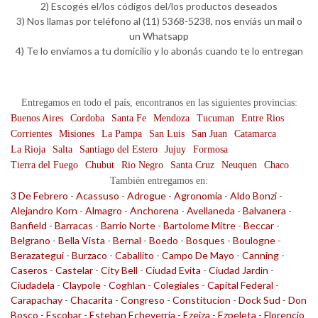
2) Escogés el/los códigos del/los productos deseados
3) Nos llamas por teléfono al (11) 5368-5238, nos enviás un mail o
un Whatsapp
4) Te lo enviamos a tu domicilio y lo abonás cuando te lo entregan
Entregamos en todo el país, encontranos en las siguientes provincias:
Buenos Aires
Cordoba
Santa Fe
Mendoza
Tucuman
Entre Rios
Corrientes
Misiones
La Pampa
San Luis
San Juan
Catamarca
La Rioja
Salta
Santiago del Estero
Jujuy
Formosa
Tierra del Fuego
Chubut
Rio Negro
Santa Cruz
Neuquen
Chaco
También entregamos en:
3 De Febrero
-
Acassuso
-
Adrogue
-
Agronomia
-
Aldo Bonzi
-
Alejandro Korn
-
Almagro
-
Anchorena
-
Avellaneda
-
Balvanera
-
Banfield
-
Barracas
-
Barrio Norte
-
Bartolome Mitre
-
Beccar
-
Belgrano
-
Bella Vista
-
Bernal
-
Boedo
-
Bosques
-
Boulogne
-
Berazategui
-
Burzaco
-
Caballito
-
Campo De Mayo
-
Canning
-
Caseros
-
Castelar
-
City Bell
-
Ciudad Evita
-
Ciudad Jardin
-
Ciudadela
-
Claypole
-
Coghlan
-
Colegiales
-
Capital Federal
-
Carapachay
-
Chacarita
-
Congreso
-
Constitucion
-
Dock Sud
-
Don
Bosco
-
Escobar
-
Esteban Echeverria
-
Ezeiza
-
Ezpeleta
-
Florencio