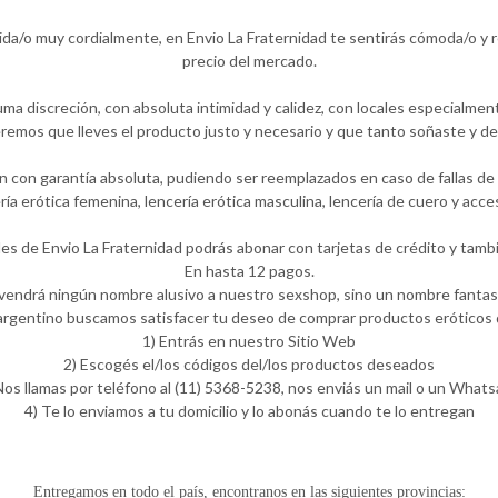
ida/o muy cordialmente, en Envio La Fraternidad te sentirás cómoda/o y
precio del mercado.
ma discreción, con absoluta intimidad y calidez, con locales especialmen
emos que lleves el producto justo y necesario y que tanto soñaste y de
 con garantía absoluta, pudiendo ser reemplazados en caso de fallas de f
ería erótica femenina, lencería erótica masculina, lencería de cuero y ac
les de Envio La Fraternidad podrás abonar con tarjetas de crédito y tambi
En hasta 12 pagos.
 vendrá ningún nombre alusivo a nuestro sexshop, sino un nombre fantasí
rgentino buscamos satisfacer tu deseo de comprar productos eróticos d
1) Entrás en nuestro Sitio Web
2) Escogés el/los códigos del/los productos deseados
Nos llamas por teléfono al (11) 5368-5238, nos enviás un mail o un What
4) Te lo enviamos a tu domicilio y lo abonás cuando te lo entregan
Entregamos en todo el país, encontranos en las siguientes provincias: