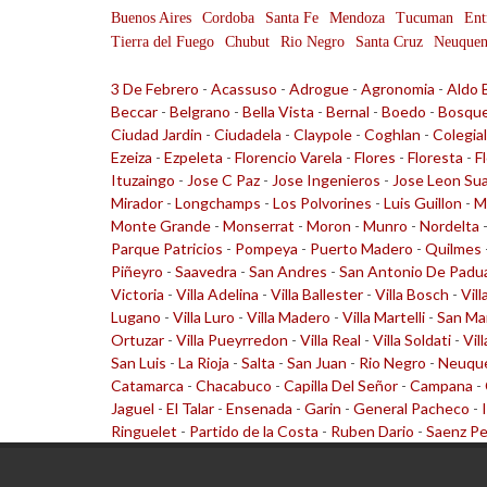
Buenos Aires
Cordoba
Santa Fe
Mendoza
Tucuman
Ent
Tierra del Fuego
Chubut
Rio Negro
Santa Cruz
Neuque
3 De Febrero
-
Acassuso
-
Adrogue
-
Agronomia
-
Aldo 
Beccar
-
Belgrano
-
Bella Vista
-
Bernal
-
Boedo
-
Bosqu
Ciudad Jardin
-
Ciudadela
-
Claypole
-
Coghlan
-
Colegia
Ezeiza
-
Ezpeleta
-
Florencio Varela
-
Flores
-
Floresta
-
F
Ituzaingo
-
Jose C Paz
-
Jose Ingenieros
-
Jose Leon Su
Mirador
-
Longchamps
-
Los Polvorines
-
Luis Guillon
-
M
Monte Grande
-
Monserrat
-
Moron
-
Munro
-
Nordelta
Parque Patricios
-
Pompeya
-
Puerto Madero
-
Quilmes
Piñeyro
-
Saavedra
-
San Andres
-
San Antonio De Padu
Victoria
-
Villa Adelina
-
Villa Ballester
-
Villa Bosch
-
Vill
Lugano
-
Villa Luro
-
Villa Madero
-
Villa Martelli
-
San Ma
Ortuzar
-
Villa Pueyrredon
-
Villa Real
-
Villa Soldati
-
Vil
San Luis
-
La Rioja
-
Salta
-
San Juan
-
Rio Negro
-
Neuqu
Catamarca
-
Chacabuco
-
Capilla Del Señor
-
Campana
-
Jaguel
-
El Talar
-
Ensenada
-
Garin
-
General Pacheco
-
Ringuelet
-
Partido de la Costa
-
Ruben Dario
-
Saenz P