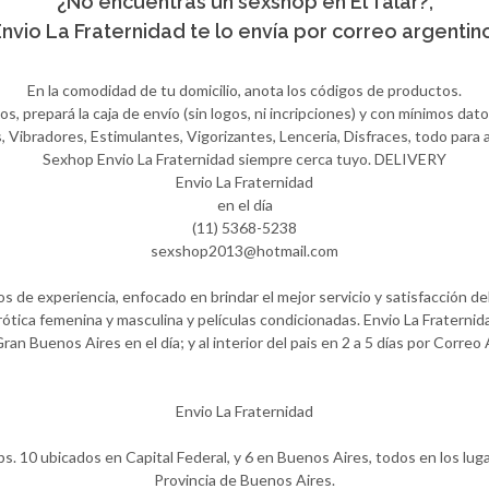
¿No encuentras un sexshop en El Talar?,
nvio La Fraternidad te lo envía por correo argentin
En la comodidad de tu domicilio, anota los códigos de productos.
 prepará la caja de envío (sin logos, ni incripciones) y con mínimos datos
Vibradores, Estimulantes, Vigorizantes, Lenceria, Disfraces, todo para ay
Sexhop Envio La Fraternidad siempre cerca tuyo. DELIVERY
Envio La Fraternidad
en el día
(11) 5368-5238
sexshop2013@hotmail.com
 de experiencia, enfocado en brindar el mejor servicio y satisfacción del
ótica femenina y masculina y películas condicionadas. Envio La Fraternida
Gran Buenos Aires en el día; y al interior del pais en 2 a 5 días por Correo
Envio La Fraternidad
ps. 10 ubicados en Capital Federal, y 6 en Buenos Aires, todos en los lug
Provincia de Buenos Aires.