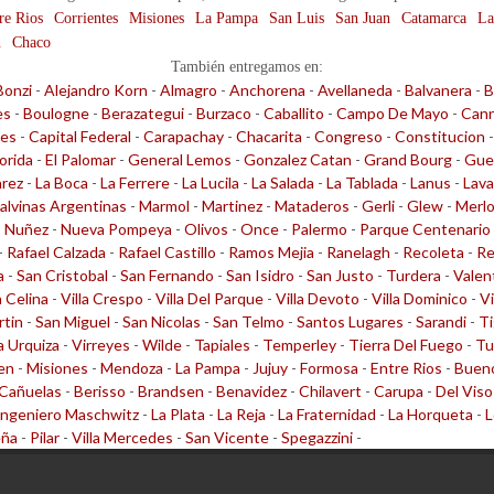
re Rios
Corrientes
Misiones
La Pampa
San Luis
San Juan
Catamarca
La
n
Chaco
También entregamos en:
Bonzi
-
Alejandro Korn
-
Almagro
-
Anchorena
-
Avellaneda
-
Balvanera
-
B
es
-
Boulogne
-
Berazategui
-
Burzaco
-
Caballito
-
Campo De Mayo
-
Cann
les
-
Capital Federal
-
Carapachay
-
Chacarita
-
Congreso
-
Constitucion
lorida
-
El Palomar
-
General Lemos
-
Gonzalez Catan
-
Grand Bourg
-
Gue
arez
-
La Boca
-
La Ferrere
-
La Lucila
-
La Salada
-
La Tablada
-
Lanus
-
Lava
alvinas Argentinas
-
Marmol
-
Martinez
-
Mataderos
-
Gerli
-
Glew
-
Merl
-
Nuñez
-
Nueva Pompeya
-
Olivos
-
Once
-
Palermo
-
Parque Centenario
-
Rafael Calzada
-
Rafael Castillo
-
Ramos Mejia
-
Ranelagh
-
Recoleta
-
Re
a
-
San Cristobal
-
San Fernando
-
San Isidro
-
San Justo
-
Turdera
-
Valen
a Celina
-
Villa Crespo
-
Villa Del Parque
-
Villa Devoto
-
Villa Dominico
-
Vi
rtin
-
San Miguel
-
San Nicolas
-
San Telmo
-
Santos Lugares
-
Sarandi
-
Ti
la Urquiza
-
Virreyes
-
Wilde
-
Tapiales
-
Temperley
-
Tierra Del Fuego
-
Tu
en
-
Misiones
-
Mendoza
-
La Pampa
-
Jujuy
-
Formosa
-
Entre Rios
-
Bueno
Cañuelas
-
Berisso
-
Brandsen
-
Benavidez
-
Chilavert
-
Carupa
-
Del Viso
Ingeniero Maschwitz
-
La Plata
-
La Reja
-
La Fraternidad
-
La Horqueta
-
L
eña
-
Pilar
-
Villa Mercedes
-
San Vicente
-
Spegazzini
-