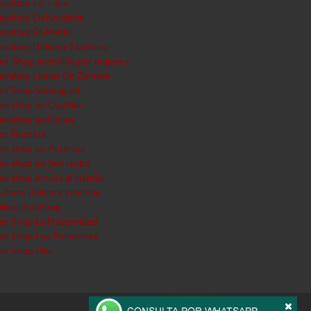
exshop En Tigre
exshop En Nordelta
exshop En Merlo
exshop Delivery Martinez
ex-Shop atendido por mujeres
exshop Lomas De Zamora
ex Shop Sanmiguel
ex shop en Coghlan
ex shop en Flores
ex Floresta
ex shop en Paternal
ex shop en San Isidro
ex shop envios al interior
uilmes delivery sexshop
livos SexShop
ex Shop La Fraternidad
ex Shop Los Polvorines
ex Shop Pilar