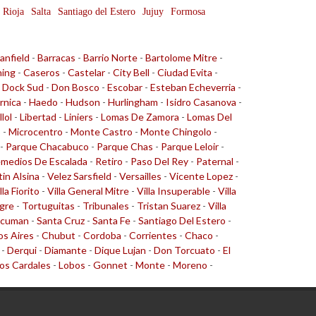
 Rioja
Salta
Santiago del Estero
Jujuy
Formosa
anfield
-
Barracas
-
Barrio Norte
-
Bartolome Mitre
-
ing
-
Caseros
-
Castelar
-
City Bell
-
Ciudad Evita
-
-
Dock Sud
-
Don Bosco
-
Escobar
-
Esteban Echeverria
-
rnica
-
Haedo
-
Hudson
-
Hurlingham
-
Isidro Casanova
-
llol
-
Libertad
-
Liniers
-
Lomas De Zamora
-
Lomas Del
o
-
Microcentro
-
Monte Castro
-
Monte Chingolo
-
-
Parque Chacabuco
-
Parque Chas
-
Parque Leloir
-
medios De Escalada
-
Retiro
-
Paso Del Rey
-
Paternal
-
tin Alsina
-
Velez Sarsfield
-
Versailles
-
Vicente Lopez
-
lla Fiorito
-
Villa General Mitre
-
Villa Insuperable
-
Villa
gre
-
Tortuguitas
-
Tribunales
-
Tristan Suarez
-
Villa
cuman
-
Santa Cruz
-
Santa Fe
-
Santiago Del Estero
-
s Aires
-
Chubut
-
Cordoba
-
Corrientes
-
Chaco
-
-
Derqui
-
Diamante
-
Dique Lujan
-
Don Torcuato
-
El
os Cardales
-
Lobos
-
Gonnet
-
Monte
-
Moreno
-