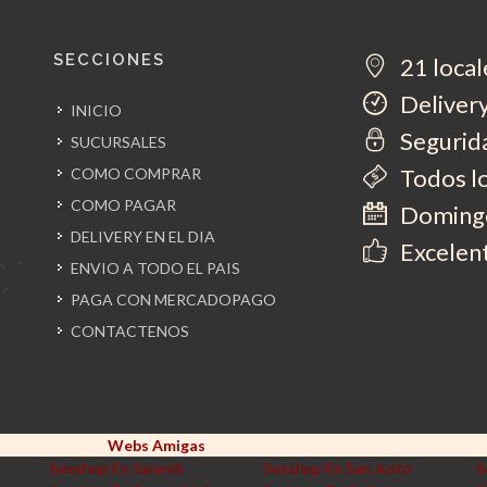
SECCIONES
21 local
Delivery
INICIO
Segurida
SUCURSALES
Todos l
COMO COMPRAR
COMO PAGAR
Domingo
DELIVERY EN EL DIA
Excelent
ENVIO A TODO EL PAIS
PAGA CON MERCADOPAGO
CONTACTENOS
Webs Amigas
Sexshop En Sarandi
Sexshop En San Justo
S