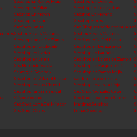
Sexshop En Ramos Mejia
Sexshop En Quilmes
S
ey
Sexshop en Olivos
Sexshop En Tortuguitas
S
Sexshop En Moron
Sexshop En Moreno
S
Sexshop en Lanus
Sexshop Flores
S
SexShop Lanus
Sex-Shop atendido por mujeres
S
mujeres
Sexhop Envios Martinez
Sexhop Envios Martinez
S
Sexshop Lomas De Zamora
Sex Shop Villa Del Parque
S
Sex shop en Ciudadela
Sex shop en Berazategui
S
Sex shop en Ezeiza
Sex shop en Banfield
S
Sex shop en Lanus
Sex shop en Lomas de Zamora
S
Sex Florencio Varela
Sex shop en Parque Leloir
S
Sanmiguel Sexshop
Sex shop en Ramos Mejia
S
Sex shop en Villa del Parque
san fernando sex shop
S
Sex shop envios Chubut
Sex shop envios La Rioja
q
Sex shop fantasia sexual
Sex Shop Gonzalez Catan
O
os
Olivos Sexshop
Sex Shop Jose Leon Suarez
S
Sex Shop Loma Del Mirador
Martinez Sexshop
S
Sex Shop Olivos
Lomas Sexshop
S