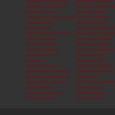
Sexshop En San Fernando
Sexshop En Temperley
Sexshop En Pontevedra
Sexshop En Paso Del R
Sexshop En Munro
Sexshop En Wilde
Sexshop Envios San Fernando
Sexshop En Martinez
Sexshop Delivery
Sexshop Caballito
Sexshop Lomas
Sex-Shop atendido por 
Sexhop Desde San Fernando
Sexhop Desde Martinez
Sex shop en Bernal
Sex shop en Caballito
Sex shop en Devoto
Sex shop en Belgrano
Sex shop en Floresta
Sex shop en Avellaneda
Sex shop en Moron
Sex shop en Olivos
Sex Beccar
Sex shop en Pilar
San Miguel Sexshop
Sex shop en San Martin
Sex shop envios Catamarca
quilmes lencería erótica
Sex shop envios Santa Cruz
Pilar Sexshop
Sex Shop Isidro Casanova
Sex Shop Jose Ingenier
Olivos Sex Shop
Sex Shop Lanus
Lomas Zamora Sexshop
Sex Shop Martinez
Sex shop Quilmes
Lomas Sex Shop