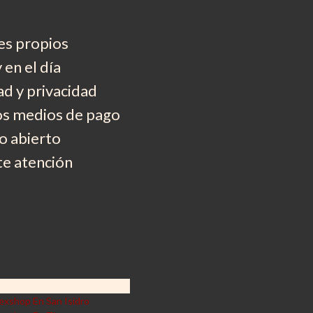
es propios
 en el día
d y privacidad
os medios de pago
 abierto
e atención
exshop En San Isidro