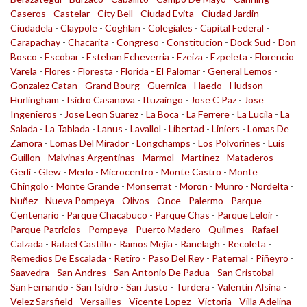
Caseros
-
Castelar
-
City Bell
-
Ciudad Evita
-
Ciudad Jardin
-
Ciudadela
-
Claypole
-
Coghlan
-
Colegiales
-
Capital Federal
-
Carapachay
-
Chacarita
-
Congreso
-
Constitucion
-
Dock Sud
-
Don
Bosco
-
Escobar
-
Esteban Echeverria
-
Ezeiza
-
Ezpeleta
-
Florencio
Varela
-
Flores
-
Floresta
-
Florida
-
El Palomar
-
General Lemos
-
Gonzalez Catan
-
Grand Bourg
-
Guernica
-
Haedo
-
Hudson
-
Hurlingham
-
Isidro Casanova
-
Ituzaingo
-
Jose C Paz
-
Jose
Ingenieros
-
Jose Leon Suarez
-
La Boca
-
La Ferrere
-
La Lucila
-
La
Salada
-
La Tablada
-
Lanus
-
Lavallol
-
Libertad
-
Liniers
-
Lomas De
Zamora
-
Lomas Del Mirador
-
Longchamps
-
Los Polvorines
-
Luis
Guillon
-
Malvinas Argentinas
-
Marmol
-
Martinez
-
Mataderos
-
Gerli
-
Glew
-
Merlo
-
Microcentro
-
Monte Castro
-
Monte
Chingolo
-
Monte Grande
-
Monserrat
-
Moron
-
Munro
-
Nordelta
-
Nuñez
-
Nueva Pompeya
-
Olivos
-
Once
-
Palermo
-
Parque
Centenario
-
Parque Chacabuco
-
Parque Chas
-
Parque Leloir
-
Parque Patricios
-
Pompeya
-
Puerto Madero
-
Quilmes
-
Rafael
Calzada
-
Rafael Castillo
-
Ramos Mejia
-
Ranelagh
-
Recoleta
-
Remedios De Escalada
-
Retiro
-
Paso Del Rey
-
Paternal
-
Piñeyro
-
Saavedra
-
San Andres
-
San Antonio De Padua
-
San Cristobal
-
San Fernando
-
San Isidro
-
San Justo
-
Turdera
-
Valentin Alsina
-
Velez Sarsfield
-
Versailles
-
Vicente Lopez
-
Victoria
-
Villa Adelina
-