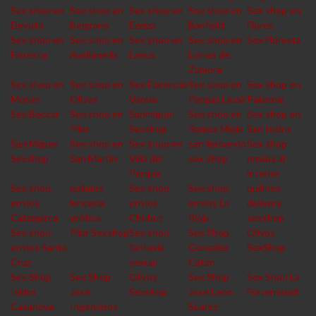
Sex shop en
Sex shop en
Sex shop en
Sex shop en
Sex shop en
Devoto
Belgrano
Ezeiza
Banfield
Flores
Sex shop en
Sex shop en
Sex shop en
Sex shop en
Sex Floresta
Floresta
Avellaneda
Lanus
Lomas de
Zamora
Sex shop en
Sex shop en
Sex Florencio
Sex shop en
Sex shop en
Moron
Olivos
Varela
Parque Leloir
Paternal
Sex Beccar
Sex shop en
Sanmiguel
Sex shop en
Sex shop en
Pilar
Sexshop
Ramos Mejia
San Isidro
San Miguel
Sex shop en
Sex shop en
san fernando
Sex shop
Sexshop
San Martin
Villa del
sex shop
envios al
Parque
interior
Sex shop
quilmes
Sex shop
Sex shop
quilmes
envios
lencería
envios
envios La
delivery
Catamarca
erótica
Chubut
Rioja
sexshop
Sex shop
Pilar Sexshop
Sex shop
Sex Shop
Olivos
envios Santa
fantasia
Gonzalez
SexShop
Cruz
sexual
Catan
Sex Shop
Sex Shop
Olivos
Sex Shop
Sex Shop La
Isidro
Jose
Sexshop
Jose Leon
Fraternidad
Casanova
Ingenieros
Suarez