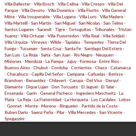
Villa Ballester
-
Villa Bosch
-
Villa Celina
-
Villa Crespo
-
Villa Del
Parque
-
Villa Devoto
-
Villa Dominico
-
Villa Fiorito
-
Villa General
Mitre
-
Villa Insuperable
-
Villa Lugano
-
Villa Luro
-
Villa Madero
-
Villa Martelli
-
San Martin
-
San Miguel
-
San Nicolas
-
San Telmo
-
Santos Lugares
-
Sarandi
-
Tigre
-
Tortuguitas
-
Tribunales
-
Tristan
Suarez
-
Villa Ortuzar
-
Villa Pueyrredon
-
Villa Real
-
Villa Soldati
-
Villa Urquiza
-
Virreyes
-
Wilde
-
Tapiales
-
Temperley
-
Tierra Del
Fuego
-
Tucuman
-
Santa Cruz
-
Santa Fe
-
Santiago Del Estero
-
San Luis
-
La Rioja
-
Salta
-
San Juan
-
Rio Negro
-
Neuquen
-
Misiones
-
Mendoza
-
La Pampa
-
Jujuy
-
Formosa
-
Entre Rios
-
Buenos Aires
-
Chubut
-
Cordoba
-
Corrientes
-
Chaco
-
Catamarca
-
Chacabuco
-
Capilla Del Señor
-
Campana
-
Cañuelas
-
Berisso
-
Brandsen
-
Benavidez
-
Chilavert
-
Carupa
-
Del Viso
-
Derqui
-
Diamante
-
Dique Lujan
-
Don Torcuato
-
El Jaguel
-
El Talar
-
Ensenada
-
Garin
-
General Pacheco
-
Ingeniero Maschwitz
-
La
Plata
-
La Reja
-
La Fraternidad
-
La Horqueta
-
Los Cardales
-
Lobos
-
Gonnet
-
Monte
-
Moreno
-
Ringuelet
-
Partido de la Costa
-
Ruben Dario
-
Saenz Peña
-
Pilar
-
Villa Mercedes
-
San Vicente
-
Spegazzini
-