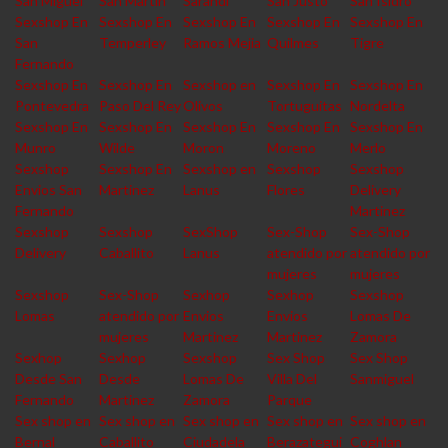
San Miguel
San Martin
Sarandi
San Justo
San Isidro
Sexshop En
Sexshop En
Sexshop En
Sexshop En
Sexshop En
San
Temperley
Ramos Mejia
Quilmes
Tigre
Fernando
Sexshop En
Sexshop En
Sexshop en
Sexshop En
Sexshop En
Pontevedra
Paso Del Rey
Olivos
Tortuguitas
Nordelta
Sexshop En
Sexshop En
Sexshop En
Sexshop En
Sexshop En
Munro
Wilde
Moron
Moreno
Merlo
Sexshop
Sexshop En
Sexshop en
Sexshop
Sexshop
Envios San
Martinez
Lanus
Flores
Delivery
Fernando
Martinez
Sexshop
Sexshop
SexShop
Sex-Shop
Sex-Shop
Delivery
Caballito
Lanus
atendido por
atendido por
mujeres
mujeres
Sexshop
Sex-Shop
Sexhop
Sexhop
Sexshop
Lomas
atendido por
Envios
Envios
Lomas De
mujeres
Martinez
Martinez
Zamora
Sexhop
Sexhop
Sexshop
Sex Shop
Sex Shop
Desde San
Desde
Lomas De
Villa Del
Sanmiguel
Fernando
Martinez
Zamora
Parque
Sex shop en
Sex shop en
Sex shop en
Sex shop en
Sex shop en
Bernal
Caballito
Ciudadela
Berazategui
Coghlan