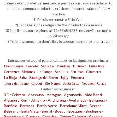
Como sexshop líder del mercado argentino buscamos satisfacer tu
deseo de comprar productos eróticos de manera súper rápida y
práctica.
1) Entrás en nuestro Sitio Web
2) Escogés el/los códigos del/los productos deseados
3) Nos llamas por teléfono al (11) 5368-5238, nos enviás un mail o
un Whatsapp
4) Te lo enviamos a tu domicilio y lo abonás cuando te lo entregan
Entregamos en todo el país, encontranos en las siguientes provincias:
Buenos Aires
Cordoba
Santa Fe
Mendoza
Tucuman
Entre Rios
Corrientes
Misiones
La Pampa
San Luis
San Juan
Catamarca
La Rioja
Salta
Santiago del Estero
Jujuy
Formosa
Tierra del Fuego
Chubut
Rio Negro
Santa Cruz
Neuquen
Chaco
También entregamos en:
3 De Febrero
-
Acassuso
-
Adrogue
-
Agronomia
-
Aldo Bonzi
-
Alejandro Korn
-
Almagro
-
Anchorena
-
Avellaneda
-
Balvanera
-
Banfield
-
Barracas
-
Barrio Norte
-
Bartolome Mitre
-
Beccar
-
Belgrano
-
Bella Vista
-
Bernal
-
Boedo
-
Bosques
-
Boulogne
-
Berazategui
-
Burzaco
-
Caballito
-
Campo De Mayo
-
Canning
-