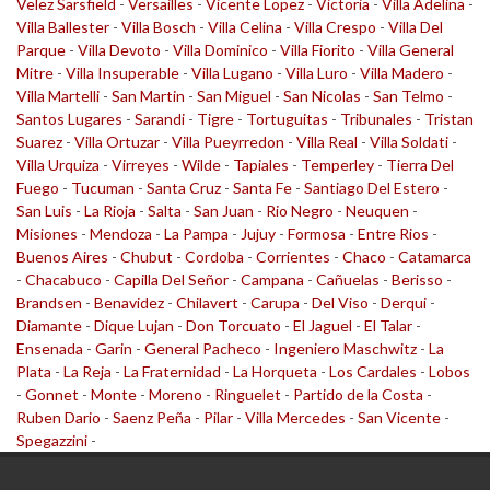
Velez Sarsfield
-
Versailles
-
Vicente Lopez
-
Victoria
-
Villa Adelina
-
Villa Ballester
-
Villa Bosch
-
Villa Celina
-
Villa Crespo
-
Villa Del
Parque
-
Villa Devoto
-
Villa Dominico
-
Villa Fiorito
-
Villa General
Mitre
-
Villa Insuperable
-
Villa Lugano
-
Villa Luro
-
Villa Madero
-
Villa Martelli
-
San Martin
-
San Miguel
-
San Nicolas
-
San Telmo
-
Santos Lugares
-
Sarandi
-
Tigre
-
Tortuguitas
-
Tribunales
-
Tristan
Suarez
-
Villa Ortuzar
-
Villa Pueyrredon
-
Villa Real
-
Villa Soldati
-
Villa Urquiza
-
Virreyes
-
Wilde
-
Tapiales
-
Temperley
-
Tierra Del
Fuego
-
Tucuman
-
Santa Cruz
-
Santa Fe
-
Santiago Del Estero
-
San Luis
-
La Rioja
-
Salta
-
San Juan
-
Rio Negro
-
Neuquen
-
Misiones
-
Mendoza
-
La Pampa
-
Jujuy
-
Formosa
-
Entre Rios
-
Buenos Aires
-
Chubut
-
Cordoba
-
Corrientes
-
Chaco
-
Catamarca
-
Chacabuco
-
Capilla Del Señor
-
Campana
-
Cañuelas
-
Berisso
-
Brandsen
-
Benavidez
-
Chilavert
-
Carupa
-
Del Viso
-
Derqui
-
Diamante
-
Dique Lujan
-
Don Torcuato
-
El Jaguel
-
El Talar
-
Ensenada
-
Garin
-
General Pacheco
-
Ingeniero Maschwitz
-
La
Plata
-
La Reja
-
La Fraternidad
-
La Horqueta
-
Los Cardales
-
Lobos
-
Gonnet
-
Monte
-
Moreno
-
Ringuelet
-
Partido de la Costa
-
Ruben Dario
-
Saenz Peña
-
Pilar
-
Villa Mercedes
-
San Vicente
-
Spegazzini
-