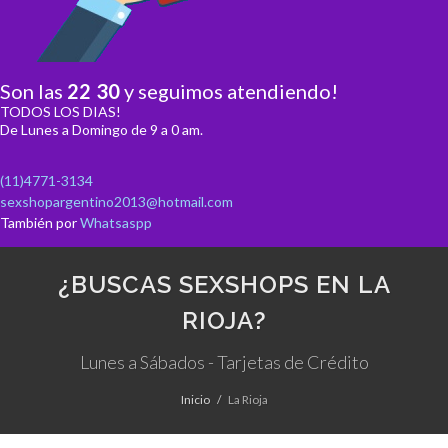
Son las
22
:
30
y seguimos atendiendo!
TODOS LOS DIAS!
De Lunes a Domingo de 9 a 0 am.
(11)4771-3134
sexshopargentino2013@hotmail.com
También por
Whatsaspp
¿BUSCAS SEXSHOPS EN LA
RIOJA?
Lunes a Sábados - Tarjetas de Crédito
Inicio
La Rioja