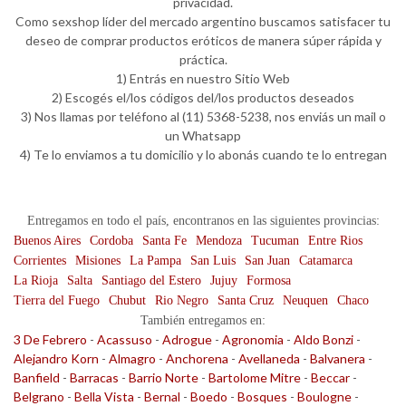
privacidad.
Como sexshop líder del mercado argentino buscamos satisfacer tu
deseo de comprar productos eróticos de manera súper rápida y
práctica.
1) Entrás en nuestro Sitio Web
2) Escogés el/los códigos del/los productos deseados
3) Nos llamas por teléfono al (11) 5368-5238, nos enviás un mail o
un Whatsapp
4) Te lo enviamos a tu domicilio y lo abonás cuando te lo entregan
Entregamos en todo el país, encontranos en las siguientes provincias:
Buenos Aires
Cordoba
Santa Fe
Mendoza
Tucuman
Entre Rios
Corrientes
Misiones
La Pampa
San Luis
San Juan
Catamarca
La Rioja
Salta
Santiago del Estero
Jujuy
Formosa
Tierra del Fuego
Chubut
Rio Negro
Santa Cruz
Neuquen
Chaco
También entregamos en:
3 De Febrero
-
Acassuso
-
Adrogue
-
Agronomia
-
Aldo Bonzi
-
Alejandro Korn
-
Almagro
-
Anchorena
-
Avellaneda
-
Balvanera
-
Banfield
-
Barracas
-
Barrio Norte
-
Bartolome Mitre
-
Beccar
-
Belgrano
-
Bella Vista
-
Bernal
-
Boedo
-
Bosques
-
Boulogne
-