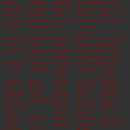
Bernal
Caballito
Ciudadela
Berazategui
Coghlan
Sex shop en
Sex shop en
Sex shop en
Sex shop en
Sex shop en
Devoto
Belgrano
Ezeiza
Banfield
Flores
Sex shop en
Sex shop en
Sex shop en
Sex shop en
Sex Floresta
Floresta
Avellaneda
Lanus
Lomas de
Zamora
Sex shop en
Sex shop en
Sex Florencio
Sex shop en
Sex shop en
Moron
Olivos
Varela
Parque Leloir
Paternal
Sex Beccar
Sex shop en
Sanmiguel
Sex shop en
Sex shop en
Pilar
Sexshop
Ramos Mejia
San Isidro
San Miguel
Sex shop en
Sex shop en
san fernando
Sex shop
Sexshop
San Martin
Villa del
sex shop
envios al
Parque
interior
Sex shop
quilmes
Sex shop
Sex shop
quilmes
envios
lencería
envios
envios La
delivery
Catamarca
erótica
Chubut
Rioja
sexshop
Sex shop
Pilar Sexshop
Sex shop
Sex Shop
Olivos
envios Santa
fantasia
Gonzalez
SexShop
Cruz
sexual
Catan
Sex Shop
Sex Shop
Olivos
Sex Shop
Sex Shop La
Isidro
Jose
Sexshop
Jose Leon
Fraternidad
Casanova
Ingenieros
Suarez