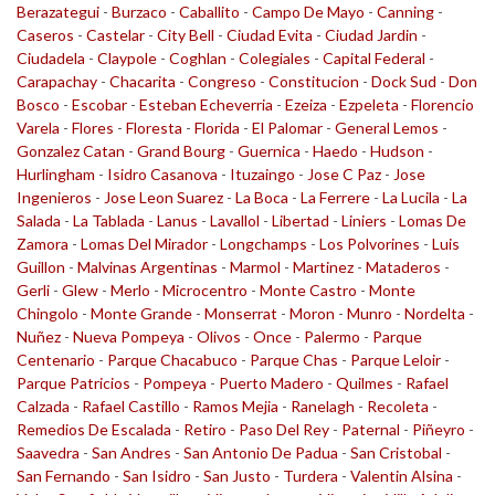
Berazategui
-
Burzaco
-
Caballito
-
Campo De Mayo
-
Canning
-
Caseros
-
Castelar
-
City Bell
-
Ciudad Evita
-
Ciudad Jardin
-
Ciudadela
-
Claypole
-
Coghlan
-
Colegiales
-
Capital Federal
-
Carapachay
-
Chacarita
-
Congreso
-
Constitucion
-
Dock Sud
-
Don
Bosco
-
Escobar
-
Esteban Echeverria
-
Ezeiza
-
Ezpeleta
-
Florencio
Varela
-
Flores
-
Floresta
-
Florida
-
El Palomar
-
General Lemos
-
Gonzalez Catan
-
Grand Bourg
-
Guernica
-
Haedo
-
Hudson
-
Hurlingham
-
Isidro Casanova
-
Ituzaingo
-
Jose C Paz
-
Jose
Ingenieros
-
Jose Leon Suarez
-
La Boca
-
La Ferrere
-
La Lucila
-
La
Salada
-
La Tablada
-
Lanus
-
Lavallol
-
Libertad
-
Liniers
-
Lomas De
Zamora
-
Lomas Del Mirador
-
Longchamps
-
Los Polvorines
-
Luis
Guillon
-
Malvinas Argentinas
-
Marmol
-
Martinez
-
Mataderos
-
Gerli
-
Glew
-
Merlo
-
Microcentro
-
Monte Castro
-
Monte
Chingolo
-
Monte Grande
-
Monserrat
-
Moron
-
Munro
-
Nordelta
-
Nuñez
-
Nueva Pompeya
-
Olivos
-
Once
-
Palermo
-
Parque
Centenario
-
Parque Chacabuco
-
Parque Chas
-
Parque Leloir
-
Parque Patricios
-
Pompeya
-
Puerto Madero
-
Quilmes
-
Rafael
Calzada
-
Rafael Castillo
-
Ramos Mejia
-
Ranelagh
-
Recoleta
-
Remedios De Escalada
-
Retiro
-
Paso Del Rey
-
Paternal
-
Piñeyro
-
Saavedra
-
San Andres
-
San Antonio De Padua
-
San Cristobal
-
San Fernando
-
San Isidro
-
San Justo
-
Turdera
-
Valentin Alsina
-