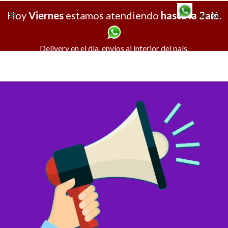
Hoy
Viernes
estamos atendiendo
hasta la 2am
X
.
Delivery en el día, envíos al interior del país.