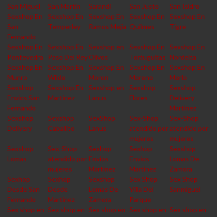
San Miguel
San Martin
Sarandi
San Justo
San Isidro
Sexshop En
Sexshop En
Sexshop En
Sexshop En
Sexshop En
San
Temperley
Ramos Mejia
Quilmes
Tigre
Fernando
Sexshop En
Sexshop En
Sexshop en
Sexshop En
Sexshop En
Pontevedra
Paso Del Rey
Olivos
Tortuguitas
Nordelta
Sexshop En
Sexshop En
Sexshop En
Sexshop En
Sexshop En
Munro
Wilde
Moron
Moreno
Merlo
Sexshop
Sexshop En
Sexshop en
Sexshop
Sexshop
Envios San
Martinez
Lanus
Flores
Delivery
Fernando
Martinez
Sexshop
Sexshop
SexShop
Sex-Shop
Sex-Shop
Delivery
Caballito
Lanus
atendido por
atendido por
mujeres
mujeres
Sexshop
Sex-Shop
Sexhop
Sexhop
Sexshop
Lomas
atendido por
Envios
Envios
Lomas De
mujeres
Martinez
Martinez
Zamora
Sexhop
Sexhop
Sexshop
Sex Shop
Sex Shop
Desde San
Desde
Lomas De
Villa Del
Sanmiguel
Fernando
Martinez
Zamora
Parque
Sex shop en
Sex shop en
Sex shop en
Sex shop en
Sex shop en