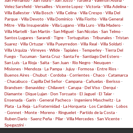
San Fernando
-
San Isidro
-
San Justo
-
Turdera
-
Valentin Alsina
-
Velez Sarsfield
-
Versailles
-
Vicente Lopez
-
Victoria
-
Villa Adelina
-
Villa Ballester
-
Villa Bosch
-
Villa Celina
-
Villa Crespo
-
Villa Del
Parque
-
Villa Devoto
-
Villa Dominico
-
Villa Fiorito
-
Villa General
Mitre
-
Villa Insuperable
-
Villa Lugano
-
Villa Luro
-
Villa Madero
-
Villa Martelli
-
San Martin
-
San Miguel
-
San Nicolas
-
San Telmo
-
Santos Lugares
-
Sarandi
-
Tigre
-
Tortuguitas
-
Tribunales
-
Tristan
Suarez
-
Villa Ortuzar
-
Villa Pueyrredon
-
Villa Real
-
Villa Soldati
-
Villa Urquiza
-
Virreyes
-
Wilde
-
Tapiales
-
Temperley
-
Tierra Del
Fuego
-
Tucuman
-
Santa Cruz
-
Santa Fe
-
Santiago Del Estero
-
San Luis
-
La Rioja
-
Salta
-
San Juan
-
Rio Negro
-
Neuquen
-
Misiones
-
Mendoza
-
La Pampa
-
Jujuy
-
Formosa
-
Entre Rios
-
Buenos Aires
-
Chubut
-
Cordoba
-
Corrientes
-
Chaco
-
Catamarca
-
Chacabuco
-
Capilla Del Señor
-
Campana
-
Cañuelas
-
Berisso
-
Brandsen
-
Benavidez
-
Chilavert
-
Carupa
-
Del Viso
-
Derqui
-
Diamante
-
Dique Lujan
-
Don Torcuato
-
El Jaguel
-
El Talar
-
Ensenada
-
Garin
-
General Pacheco
-
Ingeniero Maschwitz
-
La
Plata
-
La Reja
-
La Fraternidad
-
La Horqueta
-
Los Cardales
-
Lobos
-
Gonnet
-
Monte
-
Moreno
-
Ringuelet
-
Partido de la Costa
-
Ruben Dario
-
Saenz Peña
-
Pilar
-
Villa Mercedes
-
San Vicente
-
Spegazzini
-