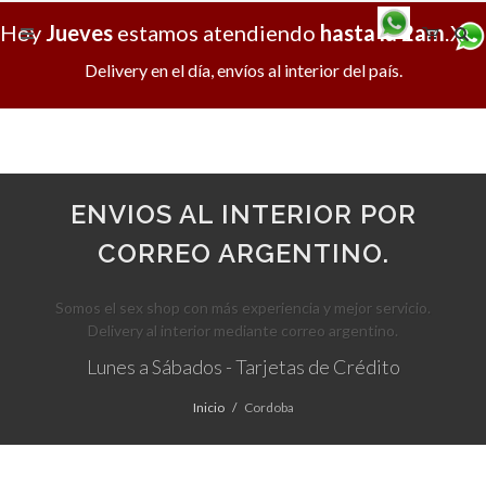
Hoy
Jueves
estamos atendiendo
hasta la 2am
.
X
Delivery en el día, envíos al interior del país.
ENVIOS AL INTERIOR POR
CORREO ARGENTINO.
Somos el sex shop con más experiencia y mejor servicio.
Delivery al interior mediante correo argentino.
Lunes a Sábados - Tarjetas de Crédito
Inicio
Cordoba