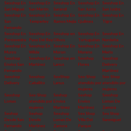
Sexshop En
Sexshop En
Sexshop En
Sexshop En
Sexshop En
San Miguel
San Martin
Sarandi
San Justo
San Isidro
Sexshop En
Sexshop En
Sexshop En
Sexshop En
Sexshop En
San
Temperley
Ramos Mejia
Quilmes
Tigre
Fernando
Sexshop En
Sexshop En
Sexshop en
Sexshop En
Sexshop En
Pontevedra
Paso Del Rey
Olivos
Tortuguitas
Nordelta
Sexshop En
Sexshop En
Sexshop En
Sexshop En
Sexshop En
Munro
Wilde
Moron
Moreno
Merlo
Sexshop
Sexshop En
Sexshop en
Sexshop
Sexshop
Envios San
Martinez
Lanus
Flores
Delivery
Fernando
Martinez
Sexshop
Sexshop
SexShop
Sex-Shop
Sex-Shop
Delivery
Caballito
Lanus
atendido por
atendido por
mujeres
mujeres
Sexshop
Sex-Shop
Sexhop
Sexhop
Sexshop
Lomas
atendido por
Envios
Envios
Lomas De
mujeres
Martinez
Martinez
Zamora
Sexhop
Sexhop
Sexshop
Sex Shop
Sex Shop
Desde San
Desde
Lomas De
Villa Del
Sanmiguel
Fernando
Martinez
Zamora
Parque