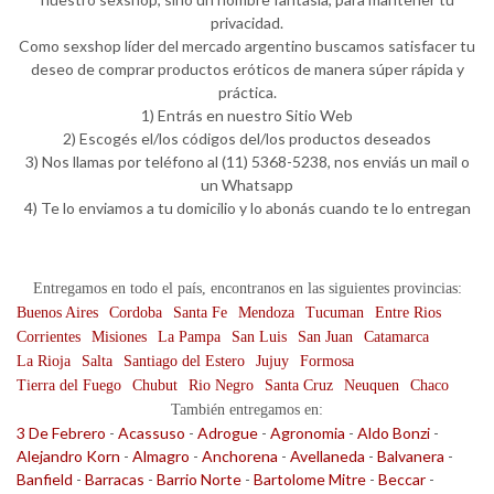
privacidad.
Como sexshop líder del mercado argentino buscamos satisfacer tu
deseo de comprar productos eróticos de manera súper rápida y
práctica.
1) Entrás en nuestro Sitio Web
2) Escogés el/los códigos del/los productos deseados
3) Nos llamas por teléfono al (11) 5368-5238, nos enviás un mail o
un Whatsapp
4) Te lo enviamos a tu domicilio y lo abonás cuando te lo entregan
Entregamos en todo el país, encontranos en las siguientes provincias:
Buenos Aires
Cordoba
Santa Fe
Mendoza
Tucuman
Entre Rios
Corrientes
Misiones
La Pampa
San Luis
San Juan
Catamarca
La Rioja
Salta
Santiago del Estero
Jujuy
Formosa
Tierra del Fuego
Chubut
Rio Negro
Santa Cruz
Neuquen
Chaco
También entregamos en:
3 De Febrero
-
Acassuso
-
Adrogue
-
Agronomia
-
Aldo Bonzi
-
Alejandro Korn
-
Almagro
-
Anchorena
-
Avellaneda
-
Balvanera
-
Banfield
-
Barracas
-
Barrio Norte
-
Bartolome Mitre
-
Beccar
-