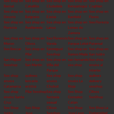
Sex shop en
Sex shop en
Sex shop en
Sex shop en
Sex shop en
Bernal
Caballito
Ciudadela
Berazategui
Coghlan
Sex shop en
Sex shop en
Sex shop en
Sex shop en
Sex shop en
Devoto
Belgrano
Ezeiza
Banfield
Flores
Sex shop en
Sex shop en
Sex shop en
Sex shop en
Sex Floresta
Floresta
Avellaneda
Lanus
Lomas de
Zamora
Sex shop en
Sex shop en
Sex Florencio
Sex shop en
Sex shop en
Moron
Olivos
Varela
Parque Leloir
Paternal
Sex Beccar
Sex shop en
Sanmiguel
Sex shop en
Sex shop en
Pilar
Sexshop
Ramos Mejia
San Isidro
San Miguel
Sex shop en
Sex shop en
san fernando
Sex shop
Sexshop
San Martin
Villa del
sex shop
envios al
Parque
interior
Sex shop
quilmes
Sex shop
Sex shop
quilmes
envios
lencería
envios
envios La
delivery
Catamarca
erótica
Chubut
Rioja
sexshop
Sex shop
Pilar Sexshop
Sex shop
Sex Shop
Olivos
envios Santa
fantasia
Gonzalez
SexShop
Cruz
sexual
Catan
Sex Shop
Sex Shop
Olivos
Sex Shop
Sex Shop La
Isidro
Jose
Sexshop
Jose Leon
Fraternidad