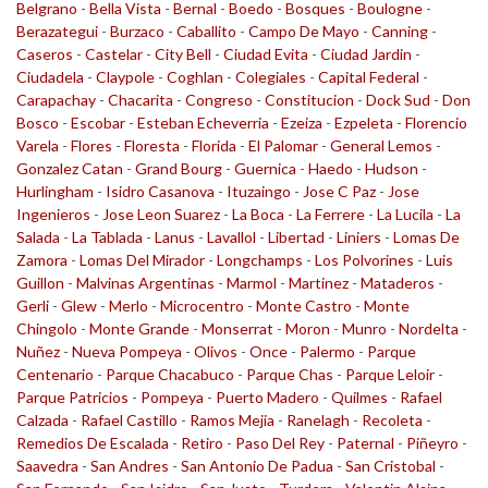
Belgrano
-
Bella Vista
-
Bernal
-
Boedo
-
Bosques
-
Boulogne
-
Berazategui
-
Burzaco
-
Caballito
-
Campo De Mayo
-
Canning
-
Caseros
-
Castelar
-
City Bell
-
Ciudad Evita
-
Ciudad Jardin
-
Ciudadela
-
Claypole
-
Coghlan
-
Colegiales
-
Capital Federal
-
Carapachay
-
Chacarita
-
Congreso
-
Constitucion
-
Dock Sud
-
Don
Bosco
-
Escobar
-
Esteban Echeverria
-
Ezeiza
-
Ezpeleta
-
Florencio
Varela
-
Flores
-
Floresta
-
Florida
-
El Palomar
-
General Lemos
-
Gonzalez Catan
-
Grand Bourg
-
Guernica
-
Haedo
-
Hudson
-
Hurlingham
-
Isidro Casanova
-
Ituzaingo
-
Jose C Paz
-
Jose
Ingenieros
-
Jose Leon Suarez
-
La Boca
-
La Ferrere
-
La Lucila
-
La
Salada
-
La Tablada
-
Lanus
-
Lavallol
-
Libertad
-
Liniers
-
Lomas De
Zamora
-
Lomas Del Mirador
-
Longchamps
-
Los Polvorines
-
Luis
Guillon
-
Malvinas Argentinas
-
Marmol
-
Martinez
-
Mataderos
-
Gerli
-
Glew
-
Merlo
-
Microcentro
-
Monte Castro
-
Monte
Chingolo
-
Monte Grande
-
Monserrat
-
Moron
-
Munro
-
Nordelta
-
Nuñez
-
Nueva Pompeya
-
Olivos
-
Once
-
Palermo
-
Parque
Centenario
-
Parque Chacabuco
-
Parque Chas
-
Parque Leloir
-
Parque Patricios
-
Pompeya
-
Puerto Madero
-
Quilmes
-
Rafael
Calzada
-
Rafael Castillo
-
Ramos Mejia
-
Ranelagh
-
Recoleta
-
Remedios De Escalada
-
Retiro
-
Paso Del Rey
-
Paternal
-
Piñeyro
-
Saavedra
-
San Andres
-
San Antonio De Padua
-
San Cristobal
-