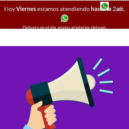
Hoy
Viernes
estamos atendiendo
hasta la 2am
X
.
Delivery en el día, envíos al interior del país.