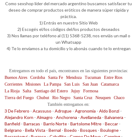
Como sexshop líder del mercado argentino buscamos satisfacer tu
deseo de comprar productos eróticos de manera súper rápida y
práctica.
1) Entrás en nuestro Sitio Web
2) Escogés el/los códigos del/los productos deseados
3) Nos llamas por teléfono al (11) 5368-5238, nos enviás un mail o
un Whatsapp
4) Te lo enviamos a tu domicilio y lo abonás cuando te lo entregan
Entregamos en todo el país, encontranos en las siguientes provincias:
Buenos Aires
Cordoba
Santa Fe
Mendoza
Tucuman
Entre Rios
Corrientes
Misiones
La Pampa
San Luis
San Juan
Catamarca
La Rioja
Salta
Santiago del Estero
Jujuy
Formosa
Tierra del Fuego
Chubut
Rio Negro
Santa Cruz
Neuquen
Chaco
También entregamos en:
3 De Febrero
-
Acassuso
-
Adrogue
-
Agronomia
-
Aldo Bonzi
-
Alejandro Korn
-
Almagro
-
Anchorena
-
Avellaneda
-
Balvanera
-
Banfield
-
Barracas
-
Barrio Norte
-
Bartolome Mitre
-
Beccar
-
Belgrano
-
Bella Vista
-
Bernal
-
Boedo
-
Bosques
-
Boulogne
-
Berazategui
-
Burzaco
-
Caballito
-
Campo De Mayo
-
Canning
-