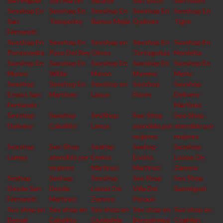
San Miguel
San Martin
Sarandi
San Justo
San Isidro
Sexshop En
Sexshop En
Sexshop En
Sexshop En
Sexshop En
San
Temperley
Ramos Mejia
Quilmes
Tigre
Fernando
Sexshop En
Sexshop En
Sexshop en
Sexshop En
Sexshop En
Pontevedra
Paso Del Rey
Olivos
Tortuguitas
Nordelta
Sexshop En
Sexshop En
Sexshop En
Sexshop En
Sexshop En
Munro
Wilde
Moron
Moreno
Merlo
Sexshop
Sexshop En
Sexshop en
Sexshop
Sexshop
Envios San
Martinez
Lanus
Flores
Delivery
Fernando
Martinez
Sexshop
Sexshop
SexShop
Sex-Shop
Sex-Shop
Delivery
Caballito
Lanus
atendido por
atendido por
mujeres
mujeres
Sexshop
Sex-Shop
Sexhop
Sexhop
Sexshop
Lomas
atendido por
Envios
Envios
Lomas De
mujeres
Martinez
Martinez
Zamora
Sexhop
Sexhop
Sexshop
Sex Shop
Sex Shop
Desde San
Desde
Lomas De
Villa Del
Sanmiguel
Fernando
Martinez
Zamora
Parque
Sex shop en
Sex shop en
Sex shop en
Sex shop en
Sex shop en
Bernal
Caballito
Ciudadela
Berazategui
Coghlan