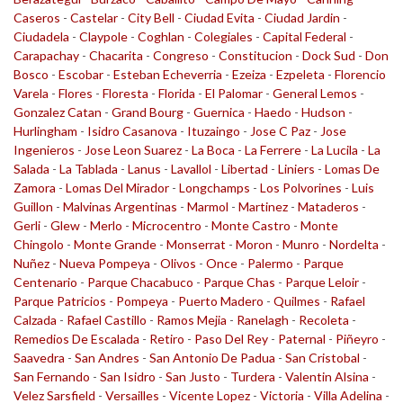
Caseros
-
Castelar
-
City Bell
-
Ciudad Evita
-
Ciudad Jardin
-
Ciudadela
-
Claypole
-
Coghlan
-
Colegiales
-
Capital Federal
-
Carapachay
-
Chacarita
-
Congreso
-
Constitucion
-
Dock Sud
-
Don
Bosco
-
Escobar
-
Esteban Echeverria
-
Ezeiza
-
Ezpeleta
-
Florencio
Varela
-
Flores
-
Floresta
-
Florida
-
El Palomar
-
General Lemos
-
Gonzalez Catan
-
Grand Bourg
-
Guernica
-
Haedo
-
Hudson
-
Hurlingham
-
Isidro Casanova
-
Ituzaingo
-
Jose C Paz
-
Jose
Ingenieros
-
Jose Leon Suarez
-
La Boca
-
La Ferrere
-
La Lucila
-
La
Salada
-
La Tablada
-
Lanus
-
Lavallol
-
Libertad
-
Liniers
-
Lomas De
Zamora
-
Lomas Del Mirador
-
Longchamps
-
Los Polvorines
-
Luis
Guillon
-
Malvinas Argentinas
-
Marmol
-
Martinez
-
Mataderos
-
Gerli
-
Glew
-
Merlo
-
Microcentro
-
Monte Castro
-
Monte
Chingolo
-
Monte Grande
-
Monserrat
-
Moron
-
Munro
-
Nordelta
-
Nuñez
-
Nueva Pompeya
-
Olivos
-
Once
-
Palermo
-
Parque
Centenario
-
Parque Chacabuco
-
Parque Chas
-
Parque Leloir
-
Parque Patricios
-
Pompeya
-
Puerto Madero
-
Quilmes
-
Rafael
Calzada
-
Rafael Castillo
-
Ramos Mejia
-
Ranelagh
-
Recoleta
-
Remedios De Escalada
-
Retiro
-
Paso Del Rey
-
Paternal
-
Piñeyro
-
Saavedra
-
San Andres
-
San Antonio De Padua
-
San Cristobal
-
San Fernando
-
San Isidro
-
San Justo
-
Turdera
-
Valentin Alsina
-
Velez Sarsfield
-
Versailles
-
Vicente Lopez
-
Victoria
-
Villa Adelina
-