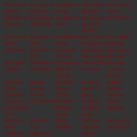
Sex shop en
Sex shop en
Sex shop en
Sex shop en
Sex shop en
Devoto
Belgrano
Ezeiza
Banfield
Flores
Sex shop en
Sex shop en
Sex shop en
Sex shop en
Sex Floresta
Floresta
Avellaneda
Lanus
Lomas de
Zamora
Sex shop en
Sex shop en
Sex Florencio
Sex shop en
Sex shop en
Moron
Olivos
Varela
Parque Leloir
Paternal
Sex Beccar
Sex shop en
Sanmiguel
Sex shop en
Sex shop en
Pilar
Sexshop
Ramos Mejia
San Isidro
San Miguel
Sex shop en
Sex shop en
san fernando
Sex shop
Sexshop
San Martin
Villa del
sex shop
envios al
Parque
interior
Sex shop
quilmes
Sex shop
Sex shop
quilmes
envios
lencería
envios
envios La
delivery
Catamarca
erótica
Chubut
Rioja
sexshop
Sex shop
Pilar Sexshop
Sex shop
Sex Shop
Olivos
envios Santa
fantasia
Gonzalez
SexShop
Cruz
sexual
Catan
Sex Shop
Sex Shop
Olivos
Sex Shop
Sex Shop La
Isidro
Jose
Sexshop
Jose Leon
Fraternidad
Casanova
Ingenieros
Suarez