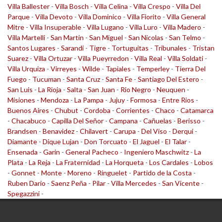
Villa Ballester
-
Villa Bosch
-
Villa Celina
-
Villa Crespo
-
Villa Del
Parque
-
Villa Devoto
-
Villa Dominico
-
Villa Fiorito
-
Villa General
Mitre
-
Villa Insuperable
-
Villa Lugano
-
Villa Luro
-
Villa Madero
-
Villa Martelli
-
San Martin
-
San Miguel
-
San Nicolas
-
San Telmo
-
Santos Lugares
-
Sarandi
-
Tigre
-
Tortuguitas
-
Tribunales
-
Tristan
Suarez
-
Villa Ortuzar
-
Villa Pueyrredon
-
Villa Real
-
Villa Soldati
-
Villa Urquiza
-
Virreyes
-
Wilde
-
Tapiales
-
Temperley
-
Tierra Del
Fuego
-
Tucuman
-
Santa Cruz
-
Santa Fe
-
Santiago Del Estero
-
San Luis
-
La Rioja
-
Salta
-
San Juan
-
Rio Negro
-
Neuquen
-
Misiones
-
Mendoza
-
La Pampa
-
Jujuy
-
Formosa
-
Entre Rios
-
Buenos Aires
-
Chubut
-
Cordoba
-
Corrientes
-
Chaco
-
Catamarca
-
Chacabuco
-
Capilla Del Señor
-
Campana
-
Cañuelas
-
Berisso
-
Brandsen
-
Benavidez
-
Chilavert
-
Carupa
-
Del Viso
-
Derqui
-
Diamante
-
Dique Lujan
-
Don Torcuato
-
El Jaguel
-
El Talar
-
Ensenada
-
Garin
-
General Pacheco
-
Ingeniero Maschwitz
-
La
Plata
-
La Reja
-
La Fraternidad
-
La Horqueta
-
Los Cardales
-
Lobos
-
Gonnet
-
Monte
-
Moreno
-
Ringuelet
-
Partido de la Costa
-
Ruben Dario
-
Saenz Peña
-
Pilar
-
Villa Mercedes
-
San Vicente
-
Spegazzini
-