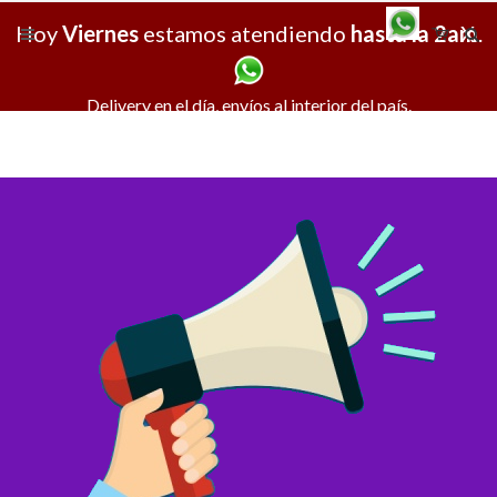
Hoy
Viernes
estamos atendiendo
hasta la 2am
X
.
Delivery en el día, envíos al interior del país.