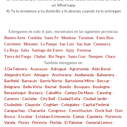
un Whatsapp
4) Te lo enviamos a tu domicilio y lo abonás cuando te lo entregan
Entregamos en todo el país, encontranos en las siguientes provincias:
Buenos Aires
Cordoba
Santa Fe
Mendoza
Tucuman
Entre Rios
Corrientes
Misiones
La Pampa
San Luis
San Juan
Catamarca
La Rioja
Salta
Santiago del Estero
Jujuy
Formosa
Tierra del Fuego
Chubut
Rio Negro
Santa Cruz
Neuquen
Chaco
También entregamos en:
3 De Febrero
-
Acassuso
-
Adrogue
-
Agronomia
-
Aldo Bonzi
-
Alejandro Korn
-
Almagro
-
Anchorena
-
Avellaneda
-
Balvanera
-
Banfield
-
Barracas
-
Barrio Norte
-
Bartolome Mitre
-
Beccar
-
Belgrano
-
Bella Vista
-
Bernal
-
Boedo
-
Bosques
-
Boulogne
-
Berazategui
-
Burzaco
-
Caballito
-
Campo De Mayo
-
Canning
-
Caseros
-
Castelar
-
City Bell
-
Ciudad Evita
-
Ciudad Jardin
-
Ciudadela
-
Claypole
-
Coghlan
-
Colegiales
-
Capital Federal
-
Carapachay
-
Chacarita
-
Congreso
-
Constitucion
-
Dock Sud
-
Don
Bosco
-
Escobar
-
Esteban Echeverria
-
Ezeiza
-
Ezpeleta
-
Florencio
Varela
-
Flores
-
Floresta
-
Florida
-
El Palomar
-
General Lemos
-