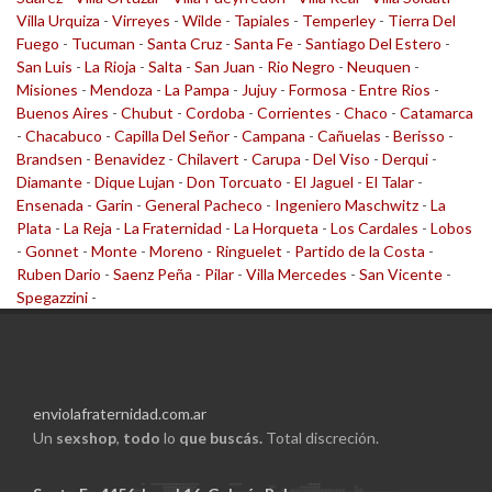
Villa Urquiza
-
Virreyes
-
Wilde
-
Tapiales
-
Temperley
-
Tierra Del
Fuego
-
Tucuman
-
Santa Cruz
-
Santa Fe
-
Santiago Del Estero
-
San Luis
-
La Rioja
-
Salta
-
San Juan
-
Rio Negro
-
Neuquen
-
Misiones
-
Mendoza
-
La Pampa
-
Jujuy
-
Formosa
-
Entre Rios
-
Buenos Aires
-
Chubut
-
Cordoba
-
Corrientes
-
Chaco
-
Catamarca
-
Chacabuco
-
Capilla Del Señor
-
Campana
-
Cañuelas
-
Berisso
-
Brandsen
-
Benavidez
-
Chilavert
-
Carupa
-
Del Viso
-
Derqui
-
Diamante
-
Dique Lujan
-
Don Torcuato
-
El Jaguel
-
El Talar
-
Ensenada
-
Garin
-
General Pacheco
-
Ingeniero Maschwitz
-
La
Plata
-
La Reja
-
La Fraternidad
-
La Horqueta
-
Los Cardales
-
Lobos
-
Gonnet
-
Monte
-
Moreno
-
Ringuelet
-
Partido de la Costa
-
Ruben Dario
-
Saenz Peña
-
Pilar
-
Villa Mercedes
-
San Vicente
-
Spegazzini
-
enviolafraternidad.com.ar
Un
sexshop
,
todo
lo
que buscás.
Total discreción.