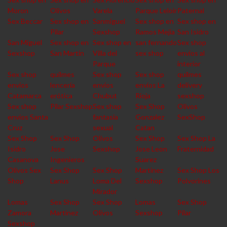
Moron
Olivos
Varela
Parque Leloir
Paternal
Sex Beccar
Sex shop en
Sanmiguel
Sex shop en
Sex shop en
Pilar
Sexshop
Ramos Mejia
San Isidro
San Miguel
Sex shop en
Sex shop en
san fernando
Sex shop
Sexshop
San Martin
Villa del
sex shop
envios al
Parque
interior
Sex shop
quilmes
Sex shop
Sex shop
quilmes
envios
lencería
envios
envios La
delivery
Catamarca
erótica
Chubut
Rioja
sexshop
Sex shop
Pilar Sexshop
Sex shop
Sex Shop
Olivos
envios Santa
fantasia
Gonzalez
SexShop
Cruz
sexual
Catan
Sex Shop
Sex Shop
Olivos
Sex Shop
Sex Shop La
Isidro
Jose
Sexshop
Jose Leon
Fraternidad
Casanova
Ingenieros
Suarez
Olivos Sex
Sex Shop
Sex Shop
Martinez
Sex Shop Los
Shop
Lanus
Loma Del
Sexshop
Polvorines
Mirador
Lomas
Sex Shop
Sex Shop
Lomas
Sex Shop
Zamora
Martinez
Olivos
Sexshop
Pilar
Sexshop