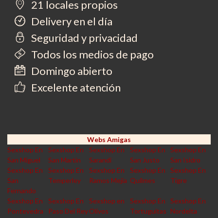
21 locales propios
Delivery en el día
Seguridad y privacidad
Todos los medios de pago
Domingo abierto
Excelente atención
Webs Amigas
Sexshop En
Sexshop En
Sexshop En
Sexshop En
Sexshop En
San Miguel
San Martin
Sarandi
San Justo
San Isidro
Sexshop En
Sexshop En
Sexshop En
Sexshop En
Sexshop En
San
Temperley
Ramos Mejia
Quilmes
Tigre
Fernando
Sexshop En
Sexshop En
Sexshop en
Sexshop En
Sexshop En
Pontevedra
Paso Del Rey
Olivos
Tortuguitas
Nordelta