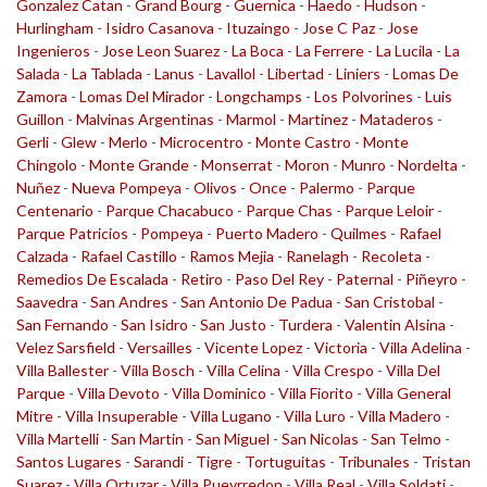
Gonzalez Catan
-
Grand Bourg
-
Guernica
-
Haedo
-
Hudson
-
Hurlingham
-
Isidro Casanova
-
Ituzaingo
-
Jose C Paz
-
Jose
Ingenieros
-
Jose Leon Suarez
-
La Boca
-
La Ferrere
-
La Lucila
-
La
Salada
-
La Tablada
-
Lanus
-
Lavallol
-
Libertad
-
Liniers
-
Lomas De
Zamora
-
Lomas Del Mirador
-
Longchamps
-
Los Polvorines
-
Luis
Guillon
-
Malvinas Argentinas
-
Marmol
-
Martinez
-
Mataderos
-
Gerli
-
Glew
-
Merlo
-
Microcentro
-
Monte Castro
-
Monte
Chingolo
-
Monte Grande
-
Monserrat
-
Moron
-
Munro
-
Nordelta
-
Nuñez
-
Nueva Pompeya
-
Olivos
-
Once
-
Palermo
-
Parque
Centenario
-
Parque Chacabuco
-
Parque Chas
-
Parque Leloir
-
Parque Patricios
-
Pompeya
-
Puerto Madero
-
Quilmes
-
Rafael
Calzada
-
Rafael Castillo
-
Ramos Mejia
-
Ranelagh
-
Recoleta
-
Remedios De Escalada
-
Retiro
-
Paso Del Rey
-
Paternal
-
Piñeyro
-
Saavedra
-
San Andres
-
San Antonio De Padua
-
San Cristobal
-
San Fernando
-
San Isidro
-
San Justo
-
Turdera
-
Valentin Alsina
-
Velez Sarsfield
-
Versailles
-
Vicente Lopez
-
Victoria
-
Villa Adelina
-
Villa Ballester
-
Villa Bosch
-
Villa Celina
-
Villa Crespo
-
Villa Del
Parque
-
Villa Devoto
-
Villa Dominico
-
Villa Fiorito
-
Villa General
Mitre
-
Villa Insuperable
-
Villa Lugano
-
Villa Luro
-
Villa Madero
-
Villa Martelli
-
San Martin
-
San Miguel
-
San Nicolas
-
San Telmo
-
Santos Lugares
-
Sarandi
-
Tigre
-
Tortuguitas
-
Tribunales
-
Tristan
Suarez
-
Villa Ortuzar
-
Villa Pueyrredon
-
Villa Real
-
Villa Soldati
-