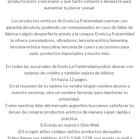
producto justo y necesario y que tanto soñaste y deseaste para
aumentar tu placer sexual.
Los productos eróticos de Envio La Fraternidad cuentan con
garantía absoluta, pudiendo ser reemplazados en caso de fallas de
fábrica o algún desperfecto previo a la compra. Envio La Fraternidad
le ofrece consoladores, vibradores, lencería erótica femenina,
lencería erótica masculina, lencería de cuero y accesorios para
sado, productos importados y mucho más.
En todas las sucursales de Envio La Fraternidad podrás abonar con
tarjetas de crédito y también tarjeta de débito:
En hasta 12 pagos.
En el resumen de tu tarjeta no vendrá ningún nombre alusivo a
nuestro sexshop, sino un nombre fantasía, para mantener tu
privacidad.
Como sexshop líder del mercado argentino buscamos satisfacer tu
deseo de comprar productos eróticos de manera súper rápida y
práctica.
1) Entrás en nuestro Sitio Web
2) Escogés el/los códigos del/los productos deseados
3) Nos llamas por teléfono al (11) 5368-5238, nos enviás un mail o