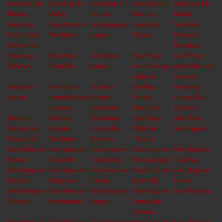
Sexshop En
Sexshop En
Sexshop En
Sexshop En
Sexshop En
Munro
Wilde
Moron
Moreno
Merlo
Sexshop
Sexshop En
Sexshop en
Sexshop
Sexshop
Envios San
Martinez
Lanus
Flores
Delivery
Fernando
Martinez
Sexshop
Sexshop
SexShop
Sex-Shop
Sex-Shop
Delivery
Caballito
Lanus
atendido por
atendido por
mujeres
mujeres
Sexshop
Sex-Shop
Sexhop
Sexhop
Sexshop
Lomas
atendido por
Envios
Envios
Lomas De
mujeres
Martinez
Martinez
Zamora
Sexhop
Sexhop
Sexshop
Sex Shop
Sex Shop
Desde San
Desde
Lomas De
Villa Del
Sanmiguel
Fernando
Martinez
Zamora
Parque
Sex shop en
Sex shop en
Sex shop en
Sex shop en
Sex shop en
Bernal
Caballito
Ciudadela
Berazategui
Coghlan
Sex shop en
Sex shop en
Sex shop en
Sex shop en
Sex shop en
Devoto
Belgrano
Ezeiza
Banfield
Flores
Sex shop en
Sex shop en
Sex shop en
Sex shop en
Sex Floresta
Floresta
Avellaneda
Lanus
Lomas de
Zamora
Sex shop en
Sex shop en
Sex Florencio
Sex shop en
Sex shop en