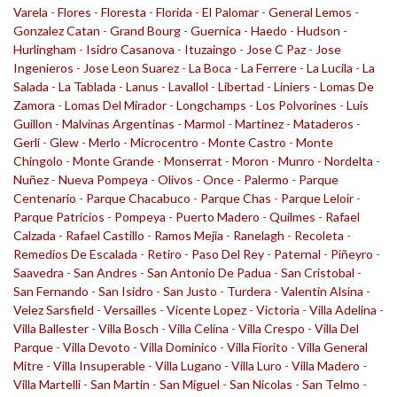
Varela
-
Flores
-
Floresta
-
Florida
-
El Palomar
-
General Lemos
-
Gonzalez Catan
-
Grand Bourg
-
Guernica
-
Haedo
-
Hudson
-
Hurlingham
-
Isidro Casanova
-
Ituzaingo
-
Jose C Paz
-
Jose
Ingenieros
-
Jose Leon Suarez
-
La Boca
-
La Ferrere
-
La Lucila
-
La
Salada
-
La Tablada
-
Lanus
-
Lavallol
-
Libertad
-
Liniers
-
Lomas De
Zamora
-
Lomas Del Mirador
-
Longchamps
-
Los Polvorines
-
Luis
Guillon
-
Malvinas Argentinas
-
Marmol
-
Martinez
-
Mataderos
-
Gerli
-
Glew
-
Merlo
-
Microcentro
-
Monte Castro
-
Monte
Chingolo
-
Monte Grande
-
Monserrat
-
Moron
-
Munro
-
Nordelta
-
Nuñez
-
Nueva Pompeya
-
Olivos
-
Once
-
Palermo
-
Parque
Centenario
-
Parque Chacabuco
-
Parque Chas
-
Parque Leloir
-
Parque Patricios
-
Pompeya
-
Puerto Madero
-
Quilmes
-
Rafael
Calzada
-
Rafael Castillo
-
Ramos Mejia
-
Ranelagh
-
Recoleta
-
Remedios De Escalada
-
Retiro
-
Paso Del Rey
-
Paternal
-
Piñeyro
-
Saavedra
-
San Andres
-
San Antonio De Padua
-
San Cristobal
-
San Fernando
-
San Isidro
-
San Justo
-
Turdera
-
Valentin Alsina
-
Velez Sarsfield
-
Versailles
-
Vicente Lopez
-
Victoria
-
Villa Adelina
-
Villa Ballester
-
Villa Bosch
-
Villa Celina
-
Villa Crespo
-
Villa Del
Parque
-
Villa Devoto
-
Villa Dominico
-
Villa Fiorito
-
Villa General
Mitre
-
Villa Insuperable
-
Villa Lugano
-
Villa Luro
-
Villa Madero
-
Villa Martelli
-
San Martin
-
San Miguel
-
San Nicolas
-
San Telmo
-