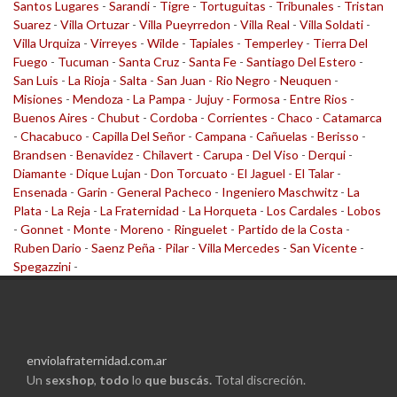
Santos Lugares
-
Sarandi
-
Tigre
-
Tortuguitas
-
Tribunales
-
Tristan
Suarez
-
Villa Ortuzar
-
Villa Pueyrredon
-
Villa Real
-
Villa Soldati
-
Villa Urquiza
-
Virreyes
-
Wilde
-
Tapiales
-
Temperley
-
Tierra Del
Fuego
-
Tucuman
-
Santa Cruz
-
Santa Fe
-
Santiago Del Estero
-
San Luis
-
La Rioja
-
Salta
-
San Juan
-
Rio Negro
-
Neuquen
-
Misiones
-
Mendoza
-
La Pampa
-
Jujuy
-
Formosa
-
Entre Rios
-
Buenos Aires
-
Chubut
-
Cordoba
-
Corrientes
-
Chaco
-
Catamarca
-
Chacabuco
-
Capilla Del Señor
-
Campana
-
Cañuelas
-
Berisso
-
Brandsen
-
Benavidez
-
Chilavert
-
Carupa
-
Del Viso
-
Derqui
-
Diamante
-
Dique Lujan
-
Don Torcuato
-
El Jaguel
-
El Talar
-
Ensenada
-
Garin
-
General Pacheco
-
Ingeniero Maschwitz
-
La
Plata
-
La Reja
-
La Fraternidad
-
La Horqueta
-
Los Cardales
-
Lobos
-
Gonnet
-
Monte
-
Moreno
-
Ringuelet
-
Partido de la Costa
-
Ruben Dario
-
Saenz Peña
-
Pilar
-
Villa Mercedes
-
San Vicente
-
Spegazzini
-
enviolafraternidad.com.ar
Un
sexshop
,
todo
lo
que buscás.
Total discreción.