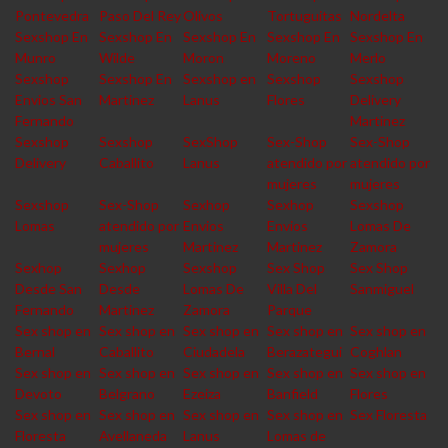
Pontevedra
Paso Del Rey
Olivos
Tortuguitas
Nordelta
Sexshop En
Sexshop En
Sexshop En
Sexshop En
Sexshop En
Munro
Wilde
Moron
Moreno
Merlo
Sexshop
Sexshop En
Sexshop en
Sexshop
Sexshop
Envios San
Martinez
Lanus
Flores
Delivery
Fernando
Martinez
Sexshop
Sexshop
SexShop
Sex-Shop
Sex-Shop
Delivery
Caballito
Lanus
atendido por
atendido por
mujeres
mujeres
Sexshop
Sex-Shop
Sexhop
Sexhop
Sexshop
Lomas
atendido por
Envios
Envios
Lomas De
mujeres
Martinez
Martinez
Zamora
Sexhop
Sexhop
Sexshop
Sex Shop
Sex Shop
Desde San
Desde
Lomas De
Villa Del
Sanmiguel
Fernando
Martinez
Zamora
Parque
Sex shop en
Sex shop en
Sex shop en
Sex shop en
Sex shop en
Bernal
Caballito
Ciudadela
Berazategui
Coghlan
Sex shop en
Sex shop en
Sex shop en
Sex shop en
Sex shop en
Devoto
Belgrano
Ezeiza
Banfield
Flores
Sex shop en
Sex shop en
Sex shop en
Sex shop en
Sex Floresta
Floresta
Avellaneda
Lanus
Lomas de