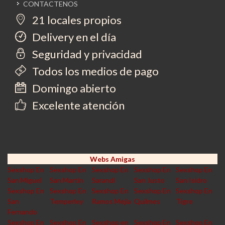
CONTACTENOS
21 locales propios
Delivery en el día
Seguridad y privacidad
Todos los medios de pago
Domingo abierto
Excelente atención
Webs Amigas
Sexshop En
Sexshop En
Sexshop En
Sexshop En
Sexshop En
San Miguel
San Martin
Sarandi
San Justo
San Isidro
Sexshop En
Sexshop En
Sexshop En
Sexshop En
Sexshop En
San
Temperley
Ramos Mejia
Quilmes
Tigre
Fernando
Sexshop En
Sexshop En
Sexshop en
Sexshop En
Sexshop En