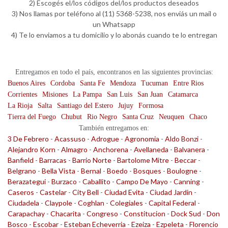
2) Escogés el/los códigos del/los productos deseados
3) Nos llamas por teléfono al (11) 5368-5238, nos enviás un mail o
un Whatsapp
4) Te lo enviamos a tu domicilio y lo abonás cuando te lo entregan
Entregamos en todo el país, encontranos en las siguientes provincias:
Buenos Aires
Cordoba
Santa Fe
Mendoza
Tucuman
Entre Rios
Corrientes
Misiones
La Pampa
San Luis
San Juan
Catamarca
La Rioja
Salta
Santiago del Estero
Jujuy
Formosa
Tierra del Fuego
Chubut
Rio Negro
Santa Cruz
Neuquen
Chaco
También entregamos en:
3 De Febrero
-
Acassuso
-
Adrogue
-
Agronomia
-
Aldo Bonzi
-
Alejandro Korn
-
Almagro
-
Anchorena
-
Avellaneda
-
Balvanera
-
Banfield
-
Barracas
-
Barrio Norte
-
Bartolome Mitre
-
Beccar
-
Belgrano
-
Bella Vista
-
Bernal
-
Boedo
-
Bosques
-
Boulogne
-
Berazategui
-
Burzaco
-
Caballito
-
Campo De Mayo
-
Canning
-
Caseros
-
Castelar
-
City Bell
-
Ciudad Evita
-
Ciudad Jardin
-
Ciudadela
-
Claypole
-
Coghlan
-
Colegiales
-
Capital Federal
-
Carapachay
-
Chacarita
-
Congreso
-
Constitucion
-
Dock Sud
-
Don
Bosco
-
Escobar
-
Esteban Echeverria
-
Ezeiza
-
Ezpeleta
-
Florencio