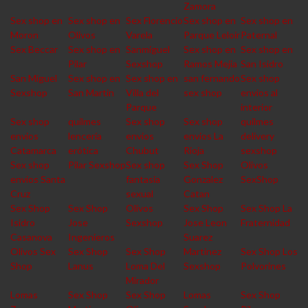
Zamora
Sex shop en
Sex shop en
Sex Florencio
Sex shop en
Sex shop en
Moron
Olivos
Varela
Parque Leloir
Paternal
Sex Beccar
Sex shop en
Sanmiguel
Sex shop en
Sex shop en
Pilar
Sexshop
Ramos Mejia
San Isidro
San Miguel
Sex shop en
Sex shop en
san fernando
Sex shop
Sexshop
San Martin
Villa del
sex shop
envios al
Parque
interior
Sex shop
quilmes
Sex shop
Sex shop
quilmes
envios
lencería
envios
envios La
delivery
Catamarca
erótica
Chubut
Rioja
sexshop
Sex shop
Pilar Sexshop
Sex shop
Sex Shop
Olivos
envios Santa
fantasia
Gonzalez
SexShop
Cruz
sexual
Catan
Sex Shop
Sex Shop
Olivos
Sex Shop
Sex Shop La
Isidro
Jose
Sexshop
Jose Leon
Fraternidad
Casanova
Ingenieros
Suarez
Olivos Sex
Sex Shop
Sex Shop
Martinez
Sex Shop Los
Shop
Lanus
Loma Del
Sexshop
Polvorines
Mirador
Lomas
Sex Shop
Sex Shop
Lomas
Sex Shop