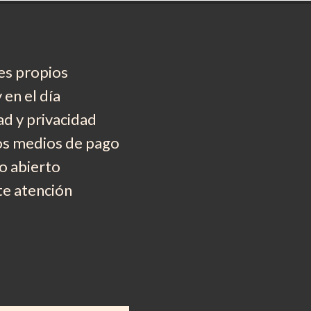
es propios
 en el día
d y privacidad
os medios de pago
 abierto
e atención