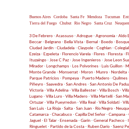
Buenos Aires
Cordoba
Santa Fe
Mendoza
Tucuman
Ent
Tierra del Fuego
Chubut
Rio Negro
Santa Cruz
Neuque
3 De Febrero
-
Acassuso
-
Adrogue
-
Agronomia
-
Aldo 
Beccar
-
Belgrano
-
Bella Vista
-
Bernal
-
Boedo
-
Bosqu
Ciudad Jardin
-
Ciudadela
-
Claypole
-
Coghlan
-
Colegia
Ezeiza
-
Ezpeleta
-
Florencio Varela
-
Flores
-
Floresta
-
F
Ituzaingo
-
Jose C Paz
-
Jose Ingenieros
-
Jose Leon Su
Mirador
-
Longchamps
-
Los Polvorines
-
Luis Guillon
-
M
Monte Grande
-
Monserrat
-
Moron
-
Munro
-
Nordelta
Parque Patricios
-
Pompeya
-
Puerto Madero
-
Quilmes
Piñeyro
-
Saavedra
-
San Andres
-
San Antonio De Padu
Victoria
-
Villa Adelina
-
Villa Ballester
-
Villa Bosch
-
Vill
Lugano
-
Villa Luro
-
Villa Madero
-
Villa Martelli
-
San Ma
Ortuzar
-
Villa Pueyrredon
-
Villa Real
-
Villa Soldati
-
Vil
San Luis
-
La Rioja
-
Salta
-
San Juan
-
Rio Negro
-
Neuqu
Catamarca
-
Chacabuco
-
Capilla Del Señor
-
Campana
-
Jaguel
-
El Talar
-
Ensenada
-
Garin
-
General Pacheco
-
Ringuelet
-
Partido de la Costa
-
Ruben Dario
-
Saenz P