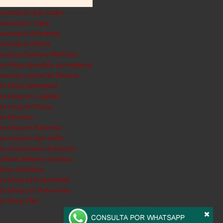
exshop En San Isidro
exshop En Tigre
exshop En Nordelta
exshop En Merlo
exshop Delivery Martinez
ex-Shop atendido por mujeres
exshop Lomas De Zamora
ex Shop Sanmiguel
ex shop en Coghlan
ex shop en Flores
ex Floresta
ex shop en Paternal
ex shop en San Isidro
ex shop envios al interior
uilmes delivery sexshop
livos SexShop
ex Shop La Fraternidad
ex Shop Los Polvorines
ex Shop Pilar