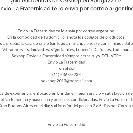
¿No encuentras un sexshop en Spegazzini?,
nvio La Fraternidad te lo envía por correo argentin
Envio La Fraternidad te lo envía por correo argentino.
En la comodidad de tu domicilio, anota los códigos de productos.
 prepará la caja de envío (sin logos, ni incripciones) y con mínimos datos
Vibradores, Estimulantes, Vigorizantes, Lenceria, Disfraces, todo para ay
Sexhop Envio La Fraternidad siempre cerca tuyo. DELIVERY
Envio La Fraternidad
en el día
(11) 5368-5238
sexshop2013@hotmail.com
 de experiencia, enfocado en brindar el mejor servicio y satisfacción del
ótica femenina y masculina y películas condicionadas. Envio La Fraternida
Gran Buenos Aires en el día; y al interior del pais en 2 a 5 días por Correo
Envio La Fraternidad