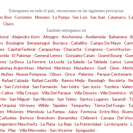
Entregamos en todo el país, encontranos en las siguientes provincias:
re Rios
Corrientes
Misiones
La Pampa
San Luis
San Juan
Catamarca
La
n
Chaco
También entregamos en:
Bonzi
-
Alejandro Korn
-
Almagro
-
Anchorena
-
Avellaneda
-
Balvanera
-
B
es
-
Boulogne
-
Berazategui
-
Burzaco
-
Caballito
-
Campo De Mayo
-
Cann
les
-
Capital Federal
-
Carapachay
-
Chacarita
-
Congreso
-
Constitucion
lorida
-
El Palomar
-
General Lemos
-
Gonzalez Catan
-
Grand Bourg
-
Gue
arez
-
La Boca
-
La Ferrere
-
La Lucila
-
La Salada
-
La Tablada
-
Lanus
-
Lava
alvinas Argentinas
-
Marmol
-
Martinez
-
Mataderos
-
Gerli
-
Glew
-
Merl
-
Nuñez
-
Nueva Pompeya
-
Olivos
-
Once
-
Palermo
-
Parque Centenario
-
Rafael Calzada
-
Rafael Castillo
-
Ramos Mejia
-
Ranelagh
-
Recoleta
-
Re
a
-
San Cristobal
-
San Fernando
-
San Isidro
-
San Justo
-
Turdera
-
Valen
a Celina
-
Villa Crespo
-
Villa Del Parque
-
Villa Devoto
-
Villa Dominico
-
Vi
rtin
-
San Miguel
-
San Nicolas
-
San Telmo
-
Santos Lugares
-
Sarandi
-
Ti
la Urquiza
-
Virreyes
-
Wilde
-
Tapiales
-
Temperley
-
Tierra Del Fuego
-
Tu
en
-
Misiones
-
Mendoza
-
La Pampa
-
Jujuy
-
Formosa
-
Entre Rios
-
Bueno
Cañuelas
-
Berisso
-
Brandsen
-
Benavidez
-
Chilavert
-
Carupa
-
Del Viso
Ingeniero Maschwitz
-
La Plata
-
La Reja
-
La Fraternidad
-
La Horqueta
-
L
eña
-
Pilar
-
Villa Mercedes
-
San Vicente
-
Spegazzini
-