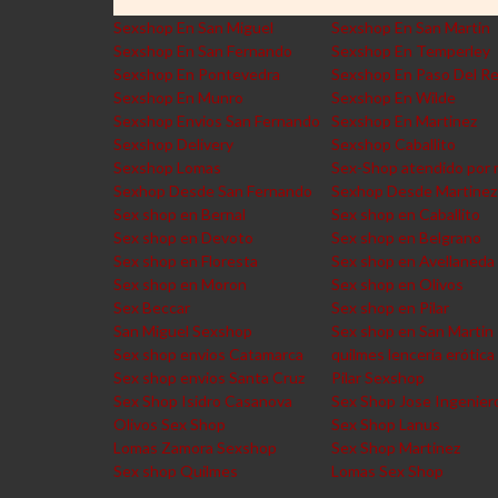
Sexshop En San Miguel
Sexshop En San Martin
Sexshop En San Fernando
Sexshop En Temperley
Sexshop En Pontevedra
Sexshop En Paso Del R
Sexshop En Munro
Sexshop En Wilde
Sexshop Envios San Fernando
Sexshop En Martinez
Sexshop Delivery
Sexshop Caballito
Sexshop Lomas
Sex-Shop atendido por 
Sexhop Desde San Fernando
Sexhop Desde Martinez
Sex shop en Bernal
Sex shop en Caballito
Sex shop en Devoto
Sex shop en Belgrano
Sex shop en Floresta
Sex shop en Avellaneda
Sex shop en Moron
Sex shop en Olivos
Sex Beccar
Sex shop en Pilar
San Miguel Sexshop
Sex shop en San Martin
Sex shop envios Catamarca
quilmes lencería erótica
Sex shop envios Santa Cruz
Pilar Sexshop
Sex Shop Isidro Casanova
Sex Shop Jose Ingenier
Olivos Sex Shop
Sex Shop Lanus
Lomas Zamora Sexshop
Sex Shop Martinez
Sex shop Quilmes
Lomas Sex Shop