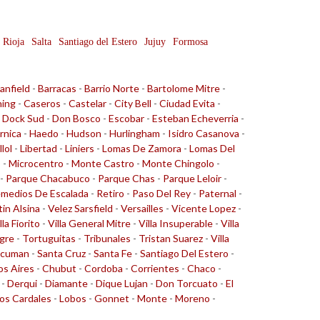
 Rioja
Salta
Santiago del Estero
Jujuy
Formosa
anfield
-
Barracas
-
Barrio Norte
-
Bartolome Mitre
-
ing
-
Caseros
-
Castelar
-
City Bell
-
Ciudad Evita
-
-
Dock Sud
-
Don Bosco
-
Escobar
-
Esteban Echeverria
-
rnica
-
Haedo
-
Hudson
-
Hurlingham
-
Isidro Casanova
-
llol
-
Libertad
-
Liniers
-
Lomas De Zamora
-
Lomas Del
o
-
Microcentro
-
Monte Castro
-
Monte Chingolo
-
-
Parque Chacabuco
-
Parque Chas
-
Parque Leloir
-
medios De Escalada
-
Retiro
-
Paso Del Rey
-
Paternal
-
tin Alsina
-
Velez Sarsfield
-
Versailles
-
Vicente Lopez
-
lla Fiorito
-
Villa General Mitre
-
Villa Insuperable
-
Villa
gre
-
Tortuguitas
-
Tribunales
-
Tristan Suarez
-
Villa
cuman
-
Santa Cruz
-
Santa Fe
-
Santiago Del Estero
-
s Aires
-
Chubut
-
Cordoba
-
Corrientes
-
Chaco
-
-
Derqui
-
Diamante
-
Dique Lujan
-
Don Torcuato
-
El
os Cardales
-
Lobos
-
Gonnet
-
Monte
-
Moreno
-