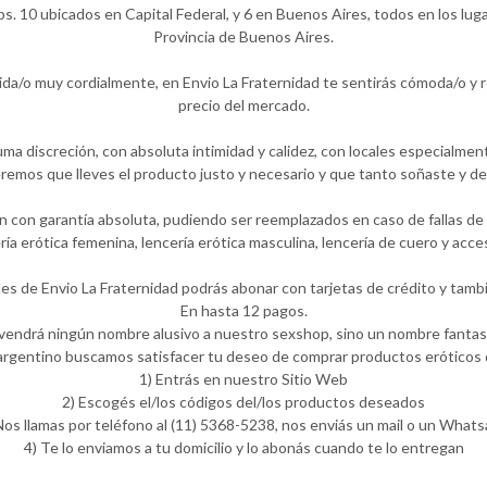
ps. 10 ubicados en Capital Federal, y 6 en Buenos Aires, todos en los lug
Provincia de Buenos Aires.
ida/o muy cordialmente, en Envio La Fraternidad te sentirás cómoda/o y
precio del mercado.
ma discreción, con absoluta intimidad y calidez, con locales especialmen
emos que lleves el producto justo y necesario y que tanto soñaste y de
 con garantía absoluta, pudiendo ser reemplazados en caso de fallas de f
ería erótica femenina, lencería erótica masculina, lencería de cuero y ac
les de Envio La Fraternidad podrás abonar con tarjetas de crédito y tambi
En hasta 12 pagos.
 vendrá ningún nombre alusivo a nuestro sexshop, sino un nombre fantasí
rgentino buscamos satisfacer tu deseo de comprar productos eróticos d
1) Entrás en nuestro Sitio Web
2) Escogés el/los códigos del/los productos deseados
Nos llamas por teléfono al (11) 5368-5238, nos enviás un mail o un What
4) Te lo enviamos a tu domicilio y lo abonás cuando te lo entregan