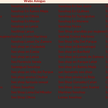
Webs Amigas
Sexshop En Sarandi
Sexshop En San Justo
S
Sexshop En Ramos Mejia
Sexshop En Quilmes
S
ey
Sexshop en Olivos
Sexshop En Tortuguitas
S
Sexshop En Moron
Sexshop En Moreno
S
Sexshop en Lanus
Sexshop Flores
S
SexShop Lanus
Sex-Shop atendido por mujeres
S
mujeres
Sexhop Envios Martinez
Sexhop Envios Martinez
S
Sexshop Lomas De Zamora
Sex Shop Villa Del Parque
S
Sex shop en Ciudadela
Sex shop en Berazategui
S
Sex shop en Ezeiza
Sex shop en Banfield
S
Sex shop en Lanus
Sex shop en Lomas de Zamora
S
Sex Florencio Varela
Sex shop en Parque Leloir
S
Sanmiguel Sexshop
Sex shop en Ramos Mejia
S
Sex shop en Villa del Parque
san fernando sex shop
S
Sex shop envios Chubut
Sex shop envios La Rioja
q
Sex shop fantasia sexual
Sex Shop Gonzalez Catan
O
os
Olivos Sexshop
Sex Shop Jose Leon Suarez
S
Sex Shop Loma Del Mirador
Martinez Sexshop
S
Sex Shop Olivos
Lomas Sexshop
S