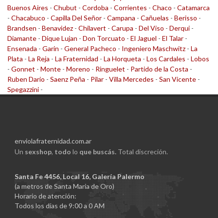
Buenos Aires
-
Chubut
-
Cordoba
-
Corrientes
-
Chaco
-
Catamarca
-
Chacabuco
-
Capilla Del Señor
-
Campana
-
Cañuelas
-
Berisso
-
Brandsen
-
Benavidez
-
Chilavert
-
Carupa
-
Del Viso
-
Derqui
-
Diamante
-
Dique Lujan
-
Don Torcuato
-
El Jaguel
-
El Talar
-
Ensenada
-
Garin
-
General Pacheco
-
Ingeniero Maschwitz
-
La
Plata
-
La Reja
-
La Fraternidad
-
La Horqueta
-
Los Cardales
-
Lobos
-
Gonnet
-
Monte
-
Moreno
-
Ringuelet
-
Partido de la Costa
-
Ruben Dario
-
Saenz Peña
-
Pilar
-
Villa Mercedes
-
San Vicente
-
Spegazzini
-
enviolafraternidad.com.ar
Un
sexshop
,
todo
lo
que buscás.
Total discreción.
Santa Fe 4456, Local 16, Galería Palermo
(a metros de Santa Maria de Oro)
Horario de atención:
Todos los días de 9:00 a 0 AM