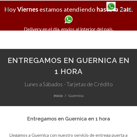
Hoy
Viernes
estamos atendiendo
hasta la 2am
X
.
Delivery en el día, envíos al interior del país.
ENTREGAMOS EN GUERNICA EN
1 HORA
Lunes a Sábados - Tarjetas de Crédito
Inicio
Guernica
Entregamos en Guernica en 1 hora
Llegamos a Guernica con nuestro servicio de entrega puerta a