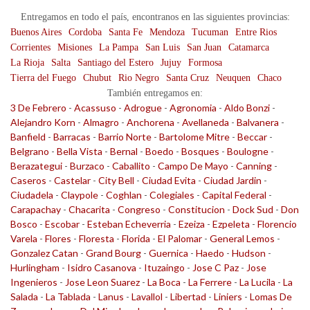
Entregamos en todo el país, encontranos en las siguientes provincias:
Buenos Aires
Cordoba
Santa Fe
Mendoza
Tucuman
Entre Rios
Corrientes
Misiones
La Pampa
San Luis
San Juan
Catamarca
La Rioja
Salta
Santiago del Estero
Jujuy
Formosa
Tierra del Fuego
Chubut
Rio Negro
Santa Cruz
Neuquen
Chaco
También entregamos en:
3 De Febrero
-
Acassuso
-
Adrogue
-
Agronomia
-
Aldo Bonzi
-
Alejandro Korn
-
Almagro
-
Anchorena
-
Avellaneda
-
Balvanera
-
Banfield
-
Barracas
-
Barrio Norte
-
Bartolome Mitre
-
Beccar
-
Belgrano
-
Bella Vista
-
Bernal
-
Boedo
-
Bosques
-
Boulogne
-
Berazategui
-
Burzaco
-
Caballito
-
Campo De Mayo
-
Canning
-
Caseros
-
Castelar
-
City Bell
-
Ciudad Evita
-
Ciudad Jardin
-
Ciudadela
-
Claypole
-
Coghlan
-
Colegiales
-
Capital Federal
-
Carapachay
-
Chacarita
-
Congreso
-
Constitucion
-
Dock Sud
-
Don
Bosco
-
Escobar
-
Esteban Echeverria
-
Ezeiza
-
Ezpeleta
-
Florencio
Varela
-
Flores
-
Floresta
-
Florida
-
El Palomar
-
General Lemos
-
Gonzalez Catan
-
Grand Bourg
-
Guernica
-
Haedo
-
Hudson
-
Hurlingham
-
Isidro Casanova
-
Ituzaingo
-
Jose C Paz
-
Jose
Ingenieros
-
Jose Leon Suarez
-
La Boca
-
La Ferrere
-
La Lucila
-
La
Salada
-
La Tablada
-
Lanus
-
Lavallol
-
Libertad
-
Liniers
-
Lomas De