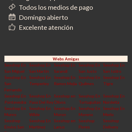
Todos los medios de pago
Domingo abierto
Excelente atención
Webs Amigas
Sexshop En
Sexshop En
Sexshop En
Sexshop En
Sexshop En
San Miguel
San Martin
Sarandi
San Justo
San Isidro
Sexshop En
Sexshop En
Sexshop En
Sexshop En
Sexshop En
San
Temperley
Ramos Mejia
Quilmes
Tigre
Fernando
Sexshop En
Sexshop En
Sexshop en
Sexshop En
Sexshop En
Pontevedra
Paso Del Rey
Olivos
Tortuguitas
Nordelta
Sexshop En
Sexshop En
Sexshop En
Sexshop En
Sexshop En
Munro
Wilde
Moron
Moreno
Merlo
Sexshop
Sexshop En
Sexshop en
Sexshop
Sexshop
Envios San
Martinez
Lanus
Flores
Delivery