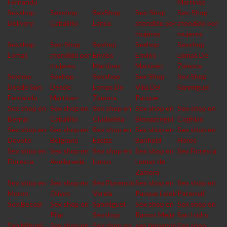
Fernando
Martinez
Sexshop
Sexshop
SexShop
Sex-Shop
Sex-Shop
Delivery
Caballito
Lanus
atendido por
atendido por
mujeres
mujeres
Sexshop
Sex-Shop
Sexhop
Sexhop
Sexshop
Lomas
atendido por
Envios
Envios
Lomas De
mujeres
Martinez
Martinez
Zamora
Sexhop
Sexhop
Sexshop
Sex Shop
Sex Shop
Desde San
Desde
Lomas De
Villa Del
Sanmiguel
Fernando
Martinez
Zamora
Parque
Sex shop en
Sex shop en
Sex shop en
Sex shop en
Sex shop en
Bernal
Caballito
Ciudadela
Berazategui
Coghlan
Sex shop en
Sex shop en
Sex shop en
Sex shop en
Sex shop en
Devoto
Belgrano
Ezeiza
Banfield
Flores
Sex shop en
Sex shop en
Sex shop en
Sex shop en
Sex Floresta
Floresta
Avellaneda
Lanus
Lomas de
Zamora
Sex shop en
Sex shop en
Sex Florencio
Sex shop en
Sex shop en
Moron
Olivos
Varela
Parque Leloir
Paternal
Sex Beccar
Sex shop en
Sanmiguel
Sex shop en
Sex shop en
Pilar
Sexshop
Ramos Mejia
San Isidro
San Miguel
Sex shop en
Sex shop en
san fernando
Sex shop