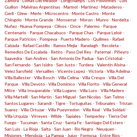
Zamora
-
Lomas Del Mirador
-
Longchamps
-
Los Polvorines
-
Luis
Guillon
-
Malvinas Argentinas
-
Marmol
-
Martinez
-
Mataderos
-
Gerli
-
Glew
-
Merlo
-
Microcentro
-
Monte Castro
-
Monte
Chingolo
-
Monte Grande
-
Monserrat
-
Moron
-
Munro
-
Nordelta
-
Nuñez
-
Nueva Pompeya
-
Olivos
-
Once
-
Palermo
-
Parque
Centenario
-
Parque Chacabuco
-
Parque Chas
-
Parque Leloir
-
Parque Patricios
-
Pompeya
-
Puerto Madero
-
Quilmes
-
Rafael
Calzada
-
Rafael Castillo
-
Ramos Mejia
-
Ranelagh
-
Recoleta
-
Remedios De Escalada
-
Retiro
-
Paso Del Rey
-
Paternal
-
Piñeyro
-
Saavedra
-
San Andres
-
San Antonio De Padua
-
San Cristobal
-
San Fernando
-
San Isidro
-
San Justo
-
Turdera
-
Valentin Alsina
-
Velez Sarsfield
-
Versailles
-
Vicente Lopez
-
Victoria
-
Villa Adelina
-
Villa Ballester
-
Villa Bosch
-
Villa Celina
-
Villa Crespo
-
Villa Del
Parque
-
Villa Devoto
-
Villa Dominico
-
Villa Fiorito
-
Villa General
Mitre
-
Villa Insuperable
-
Villa Lugano
-
Villa Luro
-
Villa Madero
-
Villa Martelli
-
San Martin
-
San Miguel
-
San Nicolas
-
San Telmo
-
Santos Lugares
-
Sarandi
-
Tigre
-
Tortuguitas
-
Tribunales
-
Tristan
Suarez
-
Villa Ortuzar
-
Villa Pueyrredon
-
Villa Real
-
Villa Soldati
-
Villa Urquiza
-
Virreyes
-
Wilde
-
Tapiales
-
Temperley
-
Tierra Del
Fuego
-
Tucuman
-
Santa Cruz
-
Santa Fe
-
Santiago Del Estero
-
San Luis
-
La Rioja
-
Salta
-
San Juan
-
Rio Negro
-
Neuquen
-
Misiones
-
Mendoza
-
La Pampa
-
Jujuy
-
Formosa
-
Entre Rios
-