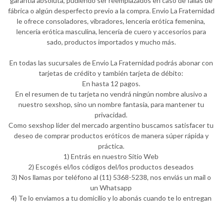
garantía absoluta, pudiendo ser reemplazados en caso de fallas de
fábrica o algún desperfecto previo a la compra. Envio La Fraternidad
le ofrece consoladores, vibradores, lencería erótica femenina,
lencería erótica masculina, lencería de cuero y accesorios para
sado, productos importados y mucho más.
En todas las sucursales de Envio La Fraternidad podrás abonar con
tarjetas de crédito y también tarjeta de débito:
En hasta 12 pagos.
En el resumen de tu tarjeta no vendrá ningún nombre alusivo a
nuestro sexshop, sino un nombre fantasía, para mantener tu
privacidad.
Como sexshop líder del mercado argentino buscamos satisfacer tu
deseo de comprar productos eróticos de manera súper rápida y
práctica.
1) Entrás en nuestro Sitio Web
2) Escogés el/los códigos del/los productos deseados
3) Nos llamas por teléfono al (11) 5368-5238, nos enviás un mail o
un Whatsapp
4) Te lo enviamos a tu domicilio y lo abonás cuando te lo entregan