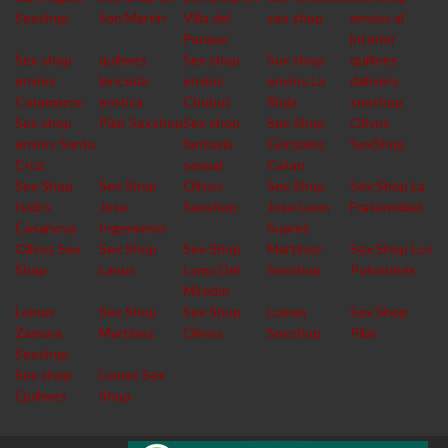
Sexshop
San Martin
Villa del
sex shop
envios al
Parque
interior
Sex shop
quilmes
Sex shop
Sex shop
quilmes
envios
lencería
envios
envios La
delivery
Catamarca
erótica
Chubut
Rioja
sexshop
Sex shop
Pilar Sexshop
Sex shop
Sex Shop
Olivos
envios Santa
fantasia
Gonzalez
SexShop
Cruz
sexual
Catan
Sex Shop
Sex Shop
Olivos
Sex Shop
Sex Shop La
Isidro
Jose
Sexshop
Jose Leon
Fraternidad
Casanova
Ingenieros
Suarez
Olivos Sex
Sex Shop
Sex Shop
Martinez
Sex Shop Los
Shop
Lanus
Loma Del
Sexshop
Polvorines
Mirador
Lomas
Sex Shop
Sex Shop
Lomas
Sex Shop
Zamora
Martinez
Olivos
Sexshop
Pilar
Sexshop
Sex shop
Lomas Sex
Quilmes
Shop